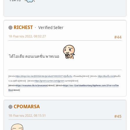
RICHEST
Verified Seller
18 กันยายน 2022, 08:02:27
#44
ได้ไอเดีย คอนเนคชั่น พาทเนอ
[direct=
https://shop.line.me/@003drmkc/product/1000250714]ขมิ้นชัน
กรีนเคอมิน[/direct] [direct=
https://ตับแข็ง.com
]ตับแข็ง
ระยะสุดท้าย[/direct] [direct=
https://green-curmin.com/]green
curmin[/direct]
[direct=
https://macunox.8b.io/]macunox
[/direct] [direct=
https://xn--12ca1dua8bccr6axy3bp9wwc.com/]รักษากรดไหล
ย้อน
[/direct]
CPOMARSA
18 กันยายน 2022, 08:15:51
#45