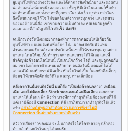
สูบบุหรี่ไฟฟ้าอย่างจริงจัง และได้ทำการสั่งซื้อน้ำยาและคอยกับ
พ่อค้าออนไลน์คนหนึ่งตลอดเวลา ทั้งๆ ที่มีเจ้าอื่นแต่ผมก็ซื้อกับ
พ่อค้าคนนี้ตลอด ทั้งราคาที่ถูกกว่าใคร ส่งเร็ว ส่งทัน กว่าใคร
ถึงขั้นขนาดผมไว้ใจ ไม่ขอสลิปหลังการส่งทุกครั้ง และจุดขาย
ของพ่อค้าคนนี้คือ เขาขายความเป็นตัวเอง คุยเล่นกับลูกค้า
ตลอดและที่สำคัญ
ส่งไว ส่งเร็ว ส่งจริง
จนมีกระทั่งวันนึงผมอยากลองทำการตลาดออนไลน์เกี่ยวกับ
บุหรี่ไฟฟ้า ผมเลยจึงพิมพ์แย้บๆ ไป...น่าจะเปิดรับตัวแทน
จำหน่ายนะครับ หลังจากประโยคนั้นเขาก็ให้ราคาทุน ทุกอย่าง
มาเลย โดยให้ผมเริ่มทำการตลาดและขายให้ได้เลย และที่
สำคัญพ่อค้าออนไลน์คนนี้ เป็นคนใจกว้าง ใจดี และคุยถูกคอกับ
ผม เขาไม่เก็บค่าตัวแทนผมสักบาท จนถึงวันนี้ แต่ผมก็ไม่ได้
เอาแต่ได้ ผมทำกราฟฟิคเป็น ทำเว็บไซต์เป็น ก็เลยทำสิ่งเล็กๆ
น้อยๆ ให้เขาคือตัดต่อวิดิโอ และรูปภาพเล็กน้อย
หลังจากวันนั้นจนถึงวันนี้ ผมก็ยัง "เป็นพ่อค้าคนกลาง" เหมือน
เดิม และไม่ต้องเสี่ยง Stock ของเองแม้แต่นิดเดียว
เลยอยาก
มาเล่าให้เพื่อนๆ พี่ๆ ฟังว่า บางทีการทำธุรกิจไม่ต้องลงทุนก็ได้
แค่เรามีต้องมี
Connection
ที่ดี เราก็สามารถทำธุรกิจได้แล้ว
ครับ
อย่าอ้างต้นทุนว่าสำคัญกว่า แต่การที่เราไม่มี
Connection นั้นน่ากลัวมากกว่าอีกครับ
หวังว่าเรื่องราวของผม จะเป็นกำลังใจให้ใครหลายๆ กล้าลอง
ทำ กล้าทำอะไรใหม่ๆ ได้นะครับ