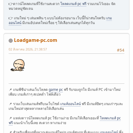
👉ดาวน์โหลดเกมที่ใช้งานสะดวก
โหลดเกมส์ pc ฟรี
รวมเกมไว้เยอะ จัด
หมวดหมู่ชัดเจน
👉 เกมใหม่ ๆ เล่นเพลิน ๆ แบบไม่ต้องรอนาน เว็บนี้ก็น่าสนใจครับ
เกม
ออนไลน์
มีเกมอัปเดตใหม่เรื่อย ๆ ให้เลือกเล่นสนุกได้ทุกวัน
Loadgame-pc.com
02 สิงหาคม 2026, 21:38:57
#54
📌 เกมพีซีน่าเล่นเว็บโหลด
game pc
ฟรี รับรองถูกใจ มีเกมส์ PC เข้ามาใหม่
เพียบ เกมส์เก่าๆ สเปคต่ำ ไฟล์เดียว
📌 รวมเว็บเล่นเกมส์ฟรีบนเว็บไซต์
เกมส์ออนไลน์
ฟรี มีเกมส์ฮิตๆ เกมเก่าๆและ
เกมใหม่ล่าสุดหลากหลายให้เลือกเล่น
📌 แหล่งดาวน์โหลดเกมส์ pc ใช้งานง่าย มีเกมให้เลือกเยอะที่
โหลดเกมส์ pc
ฟรี
แนะนำเว็บนี้เลย สะดวก หาเกมง่าย
📌 สำหรับเพื่อนๆที่อยากเล่นเกมส์ใหม่ๆ เกมส์สนุกๆ ที่เล่นแบบ
เกมออนไลน์
พึ่ง