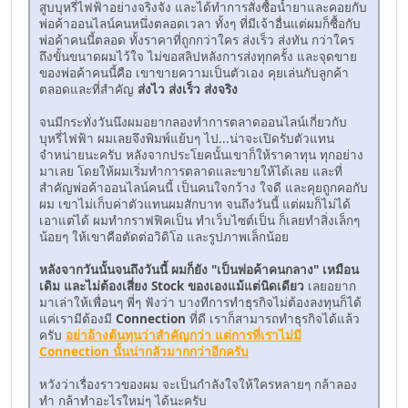
สูบบุหรี่ไฟฟ้าอย่างจริงจัง และได้ทำการสั่งซื้อน้ำยาและคอยกับ
พ่อค้าออนไลน์คนหนึ่งตลอดเวลา ทั้งๆ ที่มีเจ้าอื่นแต่ผมก็ซื้อกับ
พ่อค้าคนนี้ตลอด ทั้งราคาที่ถูกกว่าใคร ส่งเร็ว ส่งทัน กว่าใคร
ถึงขั้นขนาดผมไว้ใจ ไม่ขอสลิปหลังการส่งทุกครั้ง และจุดขาย
ของพ่อค้าคนนี้คือ เขาขายความเป็นตัวเอง คุยเล่นกับลูกค้า
ตลอดและที่สำคัญ
ส่งไว ส่งเร็ว ส่งจริง
จนมีกระทั่งวันนึงผมอยากลองทำการตลาดออนไลน์เกี่ยวกับ
บุหรี่ไฟฟ้า ผมเลยจึงพิมพ์แย้บๆ ไป...น่าจะเปิดรับตัวแทน
จำหน่ายนะครับ หลังจากประโยคนั้นเขาก็ให้ราคาทุน ทุกอย่าง
มาเลย โดยให้ผมเริ่มทำการตลาดและขายให้ได้เลย และที่
สำคัญพ่อค้าออนไลน์คนนี้ เป็นคนใจกว้าง ใจดี และคุยถูกคอกับ
ผม เขาไม่เก็บค่าตัวแทนผมสักบาท จนถึงวันนี้ แต่ผมก็ไม่ได้
เอาแต่ได้ ผมทำกราฟฟิคเป็น ทำเว็บไซต์เป็น ก็เลยทำสิ่งเล็กๆ
น้อยๆ ให้เขาคือตัดต่อวิดิโอ และรูปภาพเล็กน้อย
หลังจากวันนั้นจนถึงวันนี้ ผมก็ยัง "เป็นพ่อค้าคนกลาง" เหมือน
เดิม และไม่ต้องเสี่ยง Stock ของเองแม้แต่นิดเดียว
เลยอยาก
มาเล่าให้เพื่อนๆ พี่ๆ ฟังว่า บางทีการทำธุรกิจไม่ต้องลงทุนก็ได้
แค่เรามีต้องมี
Connection
ที่ดี เราก็สามารถทำธุรกิจได้แล้ว
ครับ
อย่าอ้างต้นทุนว่าสำคัญกว่า แต่การที่เราไม่มี
Connection นั้นน่ากลัวมากกว่าอีกครับ
หวังว่าเรื่องราวของผม จะเป็นกำลังใจให้ใครหลายๆ กล้าลอง
ทำ กล้าทำอะไรใหม่ๆ ได้นะครับ