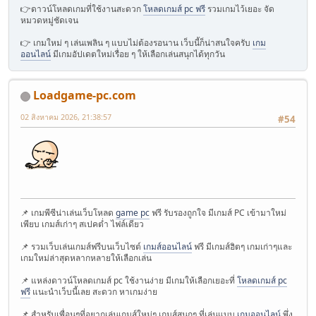
👉ดาวน์โหลดเกมที่ใช้งานสะดวก
โหลดเกมส์ pc ฟรี
รวมเกมไว้เยอะ จัด
หมวดหมู่ชัดเจน
👉 เกมใหม่ ๆ เล่นเพลิน ๆ แบบไม่ต้องรอนาน เว็บนี้ก็น่าสนใจครับ
เกม
ออนไลน์
มีเกมอัปเดตใหม่เรื่อย ๆ ให้เลือกเล่นสนุกได้ทุกวัน
Loadgame-pc.com
02 สิงหาคม 2026, 21:38:57
#54
📌 เกมพีซีน่าเล่นเว็บโหลด
game pc
ฟรี รับรองถูกใจ มีเกมส์ PC เข้ามาใหม่
เพียบ เกมส์เก่าๆ สเปคต่ำ ไฟล์เดียว
📌 รวมเว็บเล่นเกมส์ฟรีบนเว็บไซต์
เกมส์ออนไลน์
ฟรี มีเกมส์ฮิตๆ เกมเก่าๆและ
เกมใหม่ล่าสุดหลากหลายให้เลือกเล่น
📌 แหล่งดาวน์โหลดเกมส์ pc ใช้งานง่าย มีเกมให้เลือกเยอะที่
โหลดเกมส์ pc
ฟรี
แนะนำเว็บนี้เลย สะดวก หาเกมง่าย
📌 สำหรับเพื่อนๆที่อยากเล่นเกมส์ใหม่ๆ เกมส์สนุกๆ ที่เล่นแบบ
เกมออนไลน์
พึ่ง