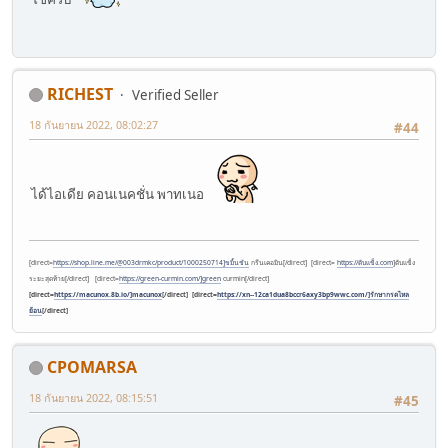
RICHEST
Verified Seller
18 กันยายน 2022, 08:02:27
#44
ได้ไอเดีย คอนเนคชั่น พาทเนอ
[direct=
https://shop.line.me/@003drmkc/product/1000250714]ขมิ้นชัน
กรีนเคอมิน[/direct] [direct=
https://ตับแข็ง.com
]ตับแข็ง
ระยะสุดท้าย[/direct] [direct=
https://green-curmin.com/]green
curmin[/direct]
[direct=
https://macunox.8b.io/]macunox
[/direct] [direct=
https://xn--12ca1dua8bccr6axy3bp9wwc.com/]รักษากรดไหล
ย้อน
[/direct]
CPOMARSA
18 กันยายน 2022, 08:15:51
#45