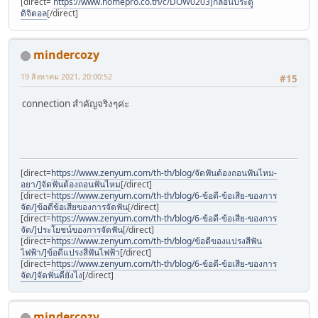
[direct=
https://www.homepro.co.th/c/DOW0203]กลอนประตู
ดิจิตอล
[/direct]
mindercozy
19 สิงหาคม 2021, 20:00:52
#15
connection สำคัญจริงๆค่ะ
[direct=
https://www.zenyum.com/th-th/blog/จัดฟันต้องถอนฟันไหม-
อยา/]จัดฟันต้องถอนฟันไหม
[/direct]
[direct=
https://www.zenyum.com/th-th/blog/6-ข้อดี-ข้อเสีย-ของการ
จัด/]ข้อดีข้อเสียของการจัดฟัน
[/direct]
[direct=
https://www.zenyum.com/th-th/blog/6-ข้อดี-ข้อเสีย-ของการ
จัด/]ประโยชน์ของการจัดฟัน
[/direct]
[direct=
https://www.zenyum.com/th-th/blog/ข้อดีของแปรงสีฟัน
ไฟฟ้า/]ข้อดีแปรงสีฟันไฟฟ้า
[/direct]
[direct=
https://www.zenyum.com/th-th/blog/6-ข้อดี-ข้อเสีย-ของการ
จัด/]จัดฟันดียังไง
[/direct]
mindercozy