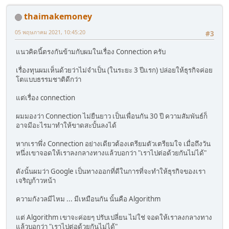
thaimakemoney
05 พฤษภาคม 2021, 10:45:20
#3
แนวคิดนี้ตรงกันข้ามกับผมในเรื่อง Connection ครับ
เรื่องทุนผมเห็นด้วยว่าไม่จำเป็น (ในระยะ 3 ปีแรก) ปล่อยให้ธุรกิจค่อย
โตแบบธรรมชาติดีกว่า
แต่เรื่อง connection
ผมมองว่า Connection ไม่ยืนยาว เป็นเพื่อนกัน 30 ปี ความสัมพันธ์ก็
อาจมีอะไรมาทำให้ขาดสะบั้นลงได้
หากเราพึ่ง Connection อย่างเดียวต้องเตรียมตัวเตรียมใจ เมื่อถึงวัน
หนึ่งเขาจอดให้เราลงกลางทางแล้วบอกว่า "เราไปต่อด้วยกันไม่ได้"
ดังนั้นผมว่า Google เป็นทางออกที่ดีในการที่จะทำให้ธุรกิจของเรา
เจริญก้าวหน้า
ความกังวลมีไหม ... มีเหมือนกัน นั้นคือ Algorithm
แต่ Algorithm เขาจะค่อยๆ ปรับเปลี่ยน ไม่ใช่ จอดให้เราลงกลางทาง
แล้วบอกว่า "เราไปต่อด้วยกันไม่ได้"