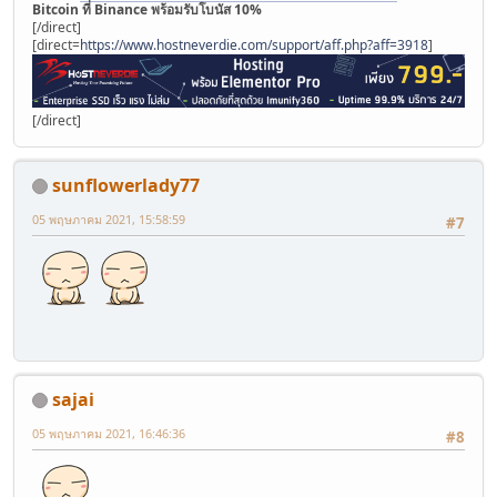
Bitcoin ที่ Binance พร้อมรับโบนัส 10%
[/direct]
[direct=
https://www.hostneverdie.com/support/aff.php?aff=3918
]
[/direct]
sunflowerlady77
05 พฤษภาคม 2021, 15:58:59
#7
sajai
05 พฤษภาคม 2021, 16:46:36
#8