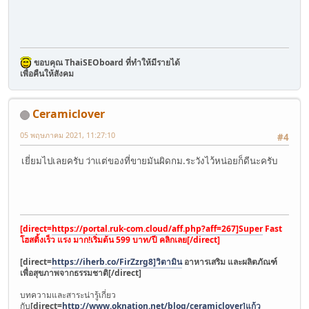
ขอบคุณ ThaiSEOboard ที่ทำให้มีรายได้
เพื่อคืนให้สังคม
Ceramiclover
05 พฤษภาคม 2021, 11:27:10
#4
เยี่ยมไปเลยครับ ว่าแต่ของที่ขายมันผิดกม.ระวังไว้หน่อยก็ดีนะครับ
[direct=
https://portal.ruk-com.cloud/aff.php?aff=267]Super
Fast
โฮสติ้งเร็ว แรง มาก!เริ่มต้น 599 บาท/ปี คลิกเลย[/direct]
[direct=
https://iherb.co/FirZzrg8]วิตามิน
อาหารเสริม และผลิตภัณฑ์
เพื่อสุขภาพจากธรรมชาติ[/direct]
บทความและสาระน่ารู้เกี่ยว
กับ
[direct=
http://www.oknation.net/blog/ceramiclover]แก้ว