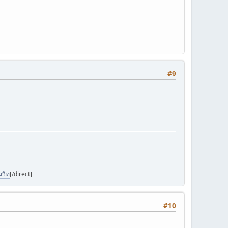
#9
มวิท
[/direct]
#10