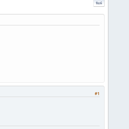
พิมพ์
#1