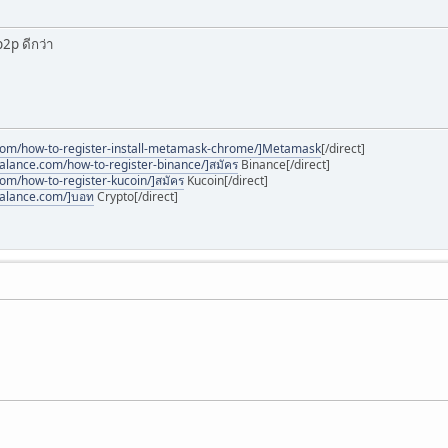
2p ดีกว่า
com/how-to-register-install-metamask-chrome/]Metamask
[/direct]
alance.com/how-to-register-binance/]สมัคร
Binance[/direct]
om/how-to-register-kucoin/]สมัคร
Kucoin[/direct]
balance.com/]บอท
Crypto[/direct]