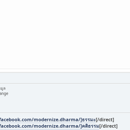
อมูล
hange
facebook.com/modernize.dharma/]ธรรมะ
[/direct]
facebook.com/modernize.dharma/]คติธรรม
[/direct]