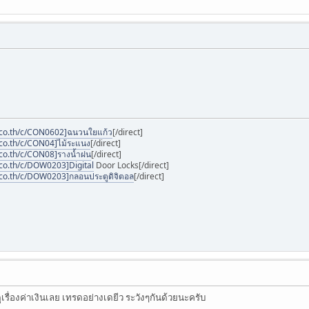
.co.th/c/CON0602]ฉนวนใยแก้ว
[/direct]
co.th/c/CON04]ไม้ระแนง
[/direct]
co.th/c/CON08]รางน้ำฝน
[/direct]
co.th/c/DOW0203]Digital
Door Locks[/direct]
co.th/c/DOW0203]กลอนประตูดิจิตอล
[/direct]
รื่องค่าเงินเลย เทรดอย่างเดยีว ระวังๆกันด้วยนะครับ