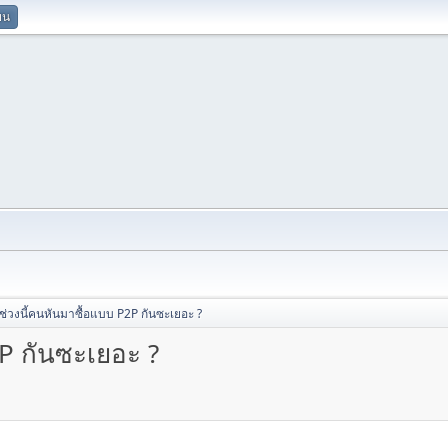
ยน
่วงนี้คนหันมาซื้อแบบ P2P กันซะเยอะ ?
P กันซะเยอะ ?