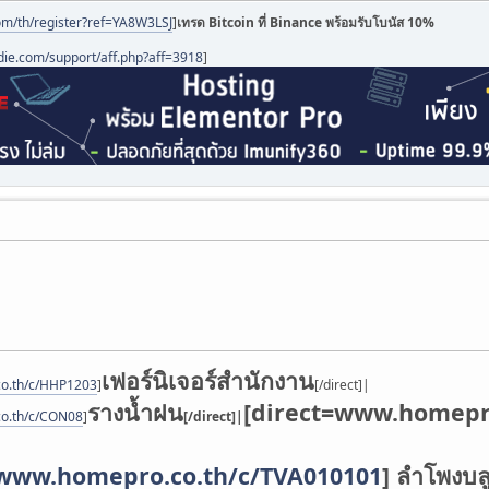
om/th/register?ref=YA8W3LSJ
]
เทรด Bitcoin ที่ Binance พร้อมรับโบนัส 10%
die.com/support/aff.php?aff=3918
]
เฟอร์นิเจอร์สำนักงาน
co.th/c/HHP1203
]
[/direct]|
รางน้ำฝน
[direct=www.homepro
co.th/c/CON08
]
[/direct]|
/www.homepro.co.th/c/TVA010101
]
ลำโพงบลู