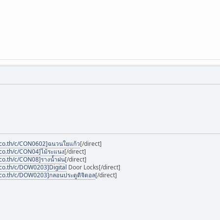
.co.th/c/CON0602]ฉนวนใยแก้ว
[/direct]
co.th/c/CON04]ไม้ระแนง
[/direct]
co.th/c/CON08]รางน้ำฝน
[/direct]
co.th/c/DOW0203]Digital
Door Locks[/direct]
co.th/c/DOW0203]กลอนประตูดิจิตอล
[/direct]