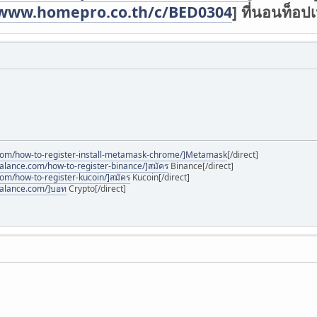
/www.homepro.co.th/c/BED0304
]
ที่นอนท็อปเ
com/how-to-register-install-metamask-chrome/]Metamask
[/direct]
alance.com/how-to-register-binance/]สมัคร
Binance[/direct]
om/how-to-register-kucoin/]สมัคร
Kucoin[/direct]
balance.com/]บอท
Crypto[/direct]