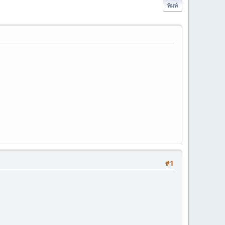
พิมพ์
#1