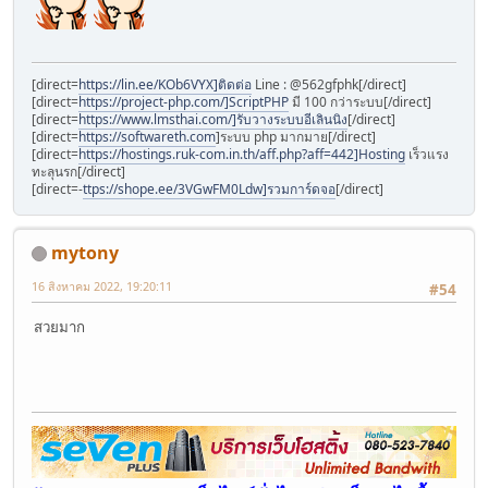
[direct=
https://lin.ee/KOb6VYX]ติดต่อ
Line : @562gfphk[/direct]
[direct=
https://project-php.com/]ScriptPHP
มี 100 กว่าระบบ[/direct]
[direct=
https://www.lmsthai.com/]รับวางระบบอีเลินนิง
[/direct]
[direct=
https://softwareth.com
]ระบบ php มากมาย[/direct]
[direct=
https://hostings.ruk-com.in.th/aff.php?aff=442]Hosting
เร็วแรง
ทะลุนรก[/direct]
[direct=-
ttps://shope.ee/3VGwFM0Ldw]รวมการ์ดจอ
[/direct]
mytony
16 สิงหาคม 2022, 19:20:11
#54
สวยมาก