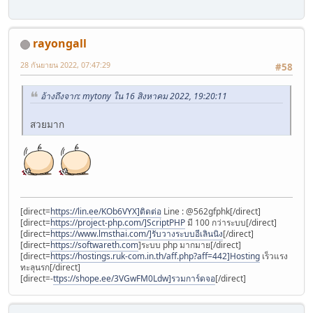
rayongall
28 กันยายน 2022, 07:47:29
#58
อ้างถึงจาก: mytony ใน 16 สิงหาคม 2022, 19:20:11
สวยมาก
[direct=
https://lin.ee/KOb6VYX]ติดต่อ
Line : @562gfphk[/direct]
[direct=
https://project-php.com/]ScriptPHP
มี 100 กว่าระบบ[/direct]
[direct=
https://www.lmsthai.com/]รับวางระบบอีเลินนิง
[/direct]
[direct=
https://softwareth.com
]ระบบ php มากมาย[/direct]
[direct=
https://hostings.ruk-com.in.th/aff.php?aff=442]Hosting
เร็วแรง
ทะลุนรก[/direct]
[direct=-
ttps://shope.ee/3VGwFM0Ldw]รวมการ์ดจอ
[/direct]