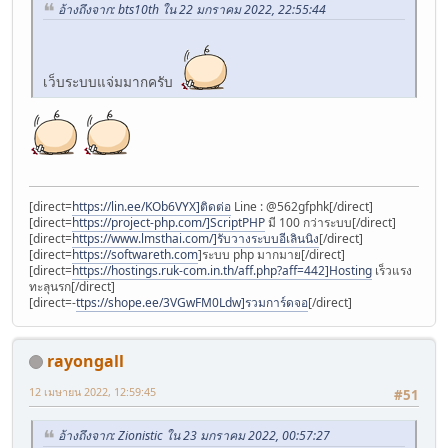
อ้างถึงจาก: bts10th ใน 22 มกราคม 2022, 22:55:44
เว็บระบบแจ่มมากครับ
[direct=
https://lin.ee/KOb6VYX]ติดต่อ
Line : @562gfphk[/direct]
[direct=
https://project-php.com/]ScriptPHP
มี 100 กว่าระบบ[/direct]
[direct=
https://www.lmsthai.com/]รับวางระบบอีเลินนิง
[/direct]
[direct=
https://softwareth.com
]ระบบ php มากมาย[/direct]
[direct=
https://hostings.ruk-com.in.th/aff.php?aff=442]Hosting
เร็วแรง
ทะลุนรก[/direct]
[direct=-
ttps://shope.ee/3VGwFM0Ldw]รวมการ์ดจอ
[/direct]
rayongall
12 เมษายน 2022, 12:59:45
#51
อ้างถึงจาก: Zionistic ใน 23 มกราคม 2022, 00:57:27