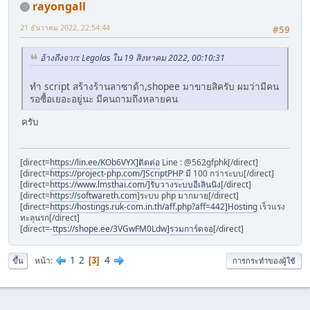
rayongall
21 ธันวาคม 2022, 22:54:44
#59
อ้างถึงจาก: Legolas ใน 19 สิงหาคม 2022, 00:10:31
ทำ script สร้างร้านลาซาด้า,shopee มาขายสิครับ ผมว่ามีคน
รอซื้อเยอะอยู่นะ มีคนถามถึงหลายคน
ครับ
[direct=
https://lin.ee/KOb6VYX]ติดต่อ
Line : @562gfphk[/direct]
[direct=
https://project-php.com/]ScriptPHP
มี 100 กว่าระบบ[/direct]
[direct=
https://www.lmsthai.com/]รับวางระบบอีเลินนิง
[/direct]
[direct=
https://softwareth.com
]ระบบ php มากมาย[/direct]
[direct=
https://hostings.ruk-com.in.th/aff.php?aff=442]Hosting
เร็วแรง
ทะลุนรก[/direct]
[direct=-
ttps://shope.ee/3VGwFM0Ldw]รวมการ์ดจอ
[/direct]
1
2
4
หน้า
3
ขึ้น
การกระทำของผู้ใช้