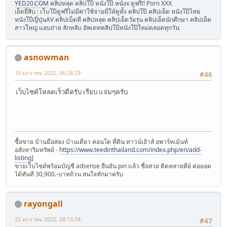
YED20.COM
คลิปหลุด คลิปโป๊ หนังโป๊ หนังx ดูฟรี!! Porn XXX
เย็ดยี่สิบ : เว็บโป๊ดูฟรีไม่มีค่าใช้จ่ายมีให้ดูทั้ง คลิปโป๊ คลิปเย็ด หนังโป๊ไทย
หนังโป๊ญี่ปุ่นAV คลิปเบ็ดหี คลิปหลุด คลิปเย็ดวัยรุ่น คลิปเย็ดนักศึกษา คลิปเย็ด
สาวใหญ่ แอบถ่าย ลักหลับ อัพเดทคลิปโป๊หนังโป๊ใหม่ตลอดทุกวัน
asnowman
10 มกราคม 2022, 06:28:29
#46
เว็บไซต์โหลดเร็วดีครับ เรียบ แจ่มๆครับ
ซื้อขาย บ้านมือสอง บ้านเดี่ยว คอนโด ที่ดิน ทาวน์เฮ้าส์ อพาร์ทเม้นท์
อสังหาริมทรัพย์ -
https://www.teedinthailand.com/index.php/en/add-
listing
]
ขายเว็บไซต์พร้อมบัญชี adsense ยืนยัน pin แล้ว ชื่อสวย ติดหลายคีย์ ต่อยอด
ได้ทันที 30,900.-บาทถ้วน สนใจทักมาครับ
rayongall
22 มกราคม 2022, 08:13:34
#47