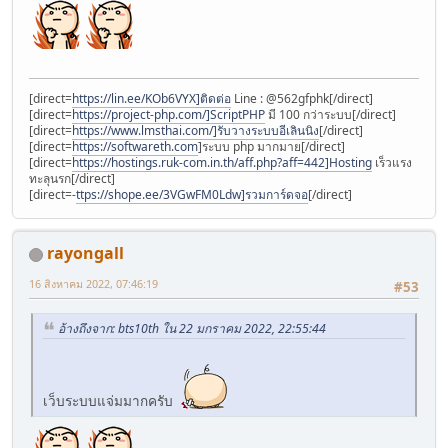
[direct=
https://lin.ee/KOb6VYX]ติดต่อ
Line : @562gfphk[/direct]
[direct=
https://project-php.com/]ScriptPHP
มี 100 กว่าระบบ[/direct]
[direct=
https://www.lmsthai.com/]รับวางระบบอีเลินนิง
[/direct]
[direct=
https://softwareth.com
]ระบบ php มากมาย[/direct]
[direct=
https://hostings.ruk-com.in.th/aff.php?aff=442]Hosting
เร็วแรง
ทะลุนรก[/direct]
[direct=-
ttps://shope.ee/3VGwFM0Ldw]รวมการ์ดจอ
[/direct]
rayongall
16 สิงหาคม 2022, 07:46:19
#53
อ้างถึงจาก: bts10th ใน 22 มกราคม 2022, 22:55:44
เว็บระบบแจ่มมากครับ