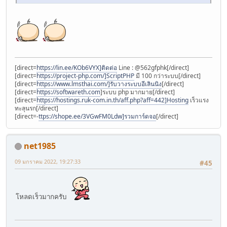
[direct=
https://lin.ee/KOb6VYX]ติดต่อ
Line : @562gfphk[/direct]
[direct=
https://project-php.com/]ScriptPHP
มี 100 กว่าระบบ[/direct]
[direct=
https://www.lmsthai.com/]รับวางระบบอีเลินนิง
[/direct]
[direct=
https://softwareth.com
]ระบบ php มากมาย[/direct]
[direct=
https://hostings.ruk-com.in.th/aff.php?aff=442]Hosting
เร็วแรง
ทะลุนรก[/direct]
[direct=-
ttps://shope.ee/3VGwFM0Ldw]รวมการ์ดจอ
[/direct]
net1985
09 มกราคม 2022, 19:27:33
#45
โหลดเร็วมากครับ