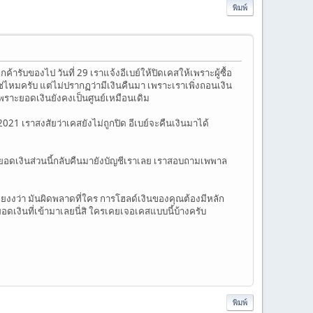
พิมพ์
กค้ารับของไป วันที่ 29 เราแจ้งอีเบย์ให้ปิดเคสให้เพราะผู้ซื้อ
ช่ไหมครับ แต่ไม่ปรากฏว่ามีเงินคืนมา เพราะเราเพิ่งถอนเงิน
เพราะยอดเงินยังคงเป็นศูนย์เหมือนเดิม
1 เราสงสัยว่าเคสยังไม่ถูกปิด อีเบย์จะคืนเงินมาได้
นยอดเงินส่วนนี้กลับคืนมายังบัญชีเราเลย เราสอบถามเพพาล
เลยงงว่า มันผิดพลาดที่ใคร การโฮลด์เงินของคุณต้องมีหลัก
อดเงินที่เข้ามาเลยนี่สิ ใครเคยเจอเคสแบบนี้บ้างครับ
พิมพ์