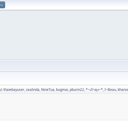
ยน
ไป:
thaiebayuser
,
sealinda
,
NineTua
,
bugmai
,
pburin22
,
*~เก้าคุง~*
,
I~Beau
,
khan