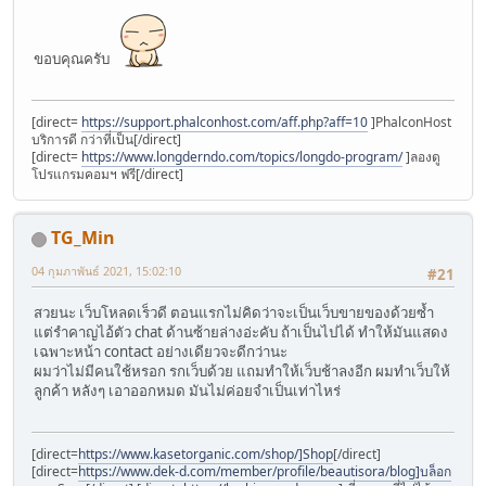
ขอบคุณครับ
[direct=
https://support.phalconhost.com/aff.php?aff=10
]PhalconHost
บริการดี กว่าที่เป็น[/direct]
[direct=
https://www.longderndo.com/topics/longdo-program/
]ลองดู
โปรแกรมคอมฯ ฟรี[/direct]
TG_Min
04 กุมภาพันธ์ 2021, 15:02:10
#21
สวยนะ เว็บโหลดเร็วดี ตอนแรกไม่คิดว่าจะเป็นเว็บขายของด้วยซ้ำ
แต่รำคาญไอ้ตัว chat ด้านซ้ายล่างอ่ะคับ ถ้าเป็นไปได้ ทำให้มันแสดง
เฉพาะหน้า contact อย่างเดียวจะดีกว่านะ
ผมว่าไม่มีคนใช้หรอก รกเว็บด้วย แถมทำให้เว็บช้าลงอีก ผมทำเว็บให้
ลูกค้า หลังๆ เอาออกหมด มันไม่ค่อยจำเป็นเท่าไหร่
[direct=
https://www.kasetorganic.com/shop/]Shop
[/direct]
[direct=
https://www.dek-d.com/member/profile/beautisora/blog]บล็อก