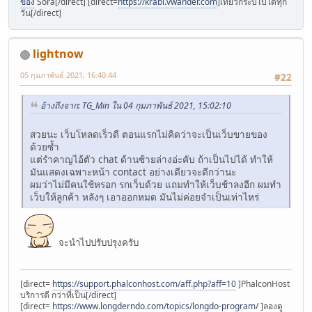
ของ
Sora[/direct] [direct=
https://krabi.vwander.com
]เที่ยวกระบี่ไปได้ทุก
วัน[/direct]
lightnow
05 กุมภาพันธ์ 2021, 16:40:44
#22
อ้างถึงจาก: TG_Min ใน 04 กุมภาพันธ์ 2021, 15:02:10
สวยนะ เว็บโหลดเร็วดี ตอนแรกไม่คิดว่าจะเป็นเว็บขายของ
ด้วยซ้ำ
แต่รำคาญไอ้ตัว chat ด้านซ้ายล่างอ่ะคับ ถ้าเป็นไปได้ ทำให้
มันแสดงเฉพาะหน้า contact อย่างเดียวจะดีกว่านะ
ผมว่าไม่มีคนใช้หรอก รกเว็บด้วย แถมทำให้เว็บช้าลงอีก ผมทำ
เว็บให้ลูกค้า หลังๆ เอาออกหมด มันไม่ค่อยจำเป็นเท่าไหร่
จะนำไปปรับปรุงครับ
[direct=
https://support.phalconhost.com/aff.php?aff=10
]PhalconHost
บริการดี กว่าที่เป็น[/direct]
[direct=
https://www.longderndo.com/topics/longdo-program/
]ลองดู