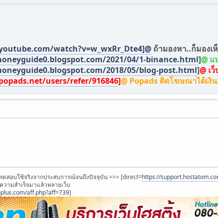
.youtube.com/watch?v=w_wxRr_Dte4]@
ถ้ามองหา..ก็มองเห็
moneyguide0.blogspot.com/2021/04/1-binance.html
]
@ แน
moneyguide0.blogspot.com/2018/05/blog-post.html
]
@ เว็
popads.net/users/refer/916846
]
@ Popads ติดโฆษณาได้เงิน..
่ทดสอบใช้จริงจากประสบการณ์จนถึงปัจจุบัน >>> [direct=
https://support.hostatom.co
บความสำเร็จมาแล้วหลายเว็บ
enplus.com/aff.php?aff=739
]