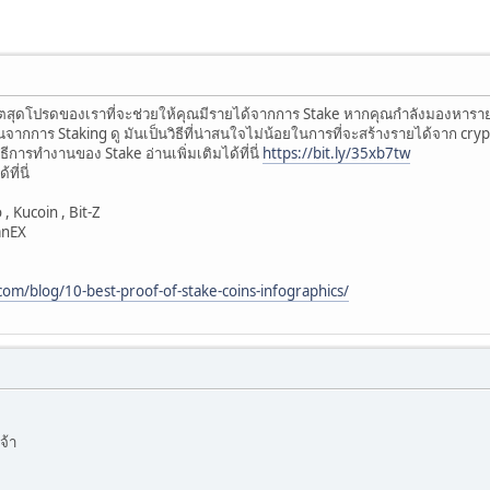
สุดโปรดของเราที่จะช่วยให้คุณมีรายได้จากการ Stake หากคุณกำลังมองหารายได
จากการ Staking ดู มันเป็นวิธีที่น่าสนใจไม่น้อยในการที่จะสร้างรายได้จาก cry
บวิธีการทำงานของ Stake อ่านเพิ่มเติมได้ที่นี่
https://bit.ly/35xb7tw
ี่นี่
, Kucoin , Bit-Z
anEX
com/blog/10-best-proof-of-stake-coins-infographics/
จ้า