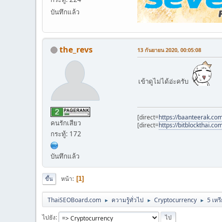
บันทึกแล้ว
the_revs
13 กันยายน 2020, 00:05:08
เข้าดูไม่ได้อ่ะครับ
[direct=
https://baanteerak.co
คนรักเสียว
[direct=
https://bitblockthai.com
กระทู้: 172
บันทึกแล้ว
หน้า
1
ขึ้น
ThaiSEOBoard.com
ความรู้ทั่วไป
Cryptocurrency
5 เหร
►
►
►
ไปยัง