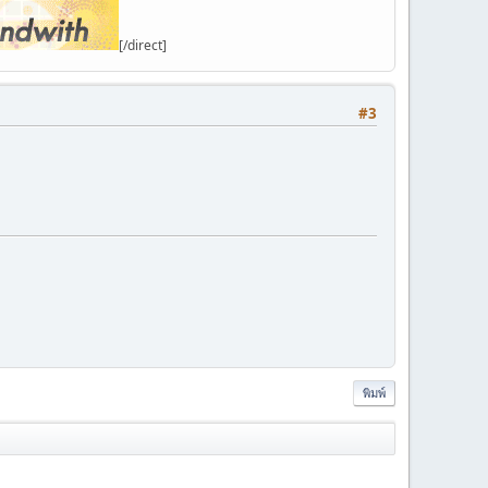
[/direct]
#3
พิมพ์