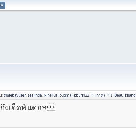
ยน
ไป:
thaiebayuser
,
sealinda
,
NineTua
,
bugmai
,
pburin22
,
*~เก้าคุง~*
,
I~Beau
,
khan
กถึงเจ็ดพันดอล