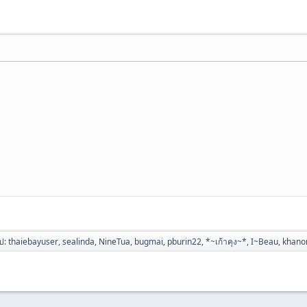
ไป:
thaiebayuser
,
sealinda
,
NineTua
,
bugmai
,
pburin22
,
*~เก้าคุง~*
,
I~Beau
,
khan