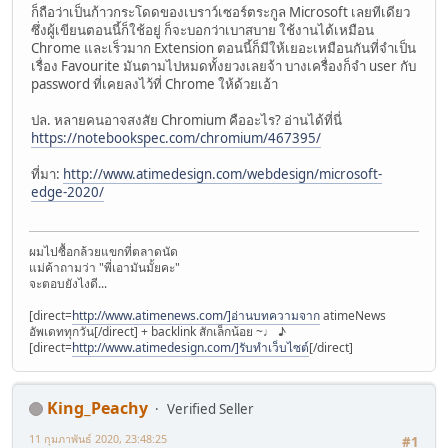
ก็ถือว่าเป็นก้าวกระโดดของเบราว์เซอร์ตระกูล Microsoft เลยทีเดียว
ซึ่งผู้เขียนตอนนี้ก็ใช้อยู่ ก็จะบอกว่าเบาสบาย ใช้งานได้เหมือน
Chrome และเร็วมาก Extension ตอนนี้ก็มีให้เยอะเหมือนกันที่จำเป็น
เรื่อง Favourite มันตามไปหมดทั้งยวงเลยจ้า บางเครื่องก็จำ user กับ
password ที่เคยลงไว้ที่ Chrome ให้ด้วยเอ้า
ปล. หลายคนอาจสงสัย Chromium คืออะไร? อ่านได้ที่นี่
https://notebookspec.com/chromium/467395/
ที่มา:
http://www.atimedesign.com/webdesign/microsoft-
edge-2020/
ผมไปซื้อกล้วยแขกที่ตลาดนัด
แม่ค้าถามว่า "พี่เอามันมั้ยคะ"
จะตอบยังไงดี...
[direct=
http://www.atimenews.com/]อ่านบทความจาก
atimeNews
อัพเดททุกวัน[/direct] + backlink สักเล็กน้อย ~♩ ♪
[direct=
http://www.atimedesign.com/]รับทำเว็บไซต์
[/direct]
King_Peachy
Verified Seller
11 กุมภาพันธ์ 2020, 23:48:25
#1