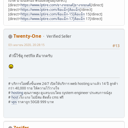
เบรค น้ำมันเครื่อง พร้อมตั้งศูนย์[/direct]
[direct=
https://www.lptire.com/ยางรถยนต์]ยางรถยนต์
[/direct]
[direct=
https://www.lptire.com/ล้อแม็ก]ล้อแม็ก
[/direct]
[direct=
https://www.lptire.com/ล้อแม็ก-15]ล้อแม็ก
15[/direct]
[direct=
https://www.lptire.com/ล้อแม็ก-17]ล้อแม็ก
17[/direct]
Twenty-One
Verified Seller
03 เมษายน 2020, 20:28:15
#13
ตัวนี้ใช้ดู netflix ดีมากครับ
# บริการโฮสติ้งขั้นเทพ 24/7 เปิดให้บริการ web hosting มาแล้ว 14 ปี ลูกค้า
กว่า 40,000 ราย ให้ความไว้วางใจ
#
hosting
คุณภาพสูง ดูแลระบบโดย system engineer ประสบการณ์สูง
#
host
เร็ง แรง ไม่มีล่ม ติดตั้ง cms ฟรี
#
vps
ราคาถูก 50GB 999 บาท
Zosifer