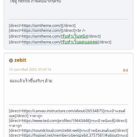
ใช้ดู netflix ภาพคมมากๆครับ
[direct=
https://iamtheme.com/
]
[/direct]
[direct=
https://iamtheme.com/
]
[/direct]<br />
รับทำเว็บหนัง
[direct=
https://iamtheme.com/
]
[/direct]
รับทำเว็บผลบอลสด
[direct=
https://iamtheme.com/
]
[/direct]
zebit
12 กุมภาพันธ์ 2020, 01:47:14
#4
ลองแล้วเร็วขึ้นจริงๆ ด้วย
[direct=
https://canvas.instructure.com/about/26534875]กระเป๋าแฮนด์
เมด
[/direct] ราคาถูก
[direct=
https://www.ted.com/profiles/19643448]กระเป๋าหนังแท้
[/direct]
ราคาถูก
[direct=
https://soundcloud.com/zebit-web]กระเป๋าหนังแฮนด์เมด
[/direct]
[direct=
https://hypixel.net/members/pengzebit.3757581/#about]กระเป๋า