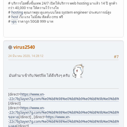
# บริการโฮสติ้งขั้นเทพ 24/7 เปิดให้บริการ web hosting มาแล้ว 14 ปี ลูกค้า
กว่า 40,000 ราย ให้ความไว้วางใจ
#
hosting
คุณภาพสูง ดูแลระบบโดย system engineer ประสบการณ์สูง
#
host
เร็ง แรง ไม่มีล่ม ติดตั้ง cms ฟรี
#
vps
ราคาถูก 50GB 999 บาท
virus2540
24 มีนาคม 2020, 14:28:12
#7
มันทำมาเข้ากับ Netflix ได้ดีจริงๆ ครับ
[direct=
https://www.xn-
-22c7bj3ayxn7g.com/%e0%b8%98%e0%b8%b9%e0%b8%9b%e0%b8%82
[/direct]
[direct=
https://www.xn-
-22c7bj3ayxn7g.com/%e0%b8%98%e0%b8%b9%e0%b8%9b%e0%b8%82%
ขอหวย
[/direct] , [direct=
https://www.xn-
-22c7bj3ayxn7g.com/%e0%b8%98%e0%b8%b9%e0%b8%9b%e0%b8%82%
มงคล
[/direct]