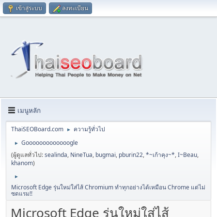
เข้าสู่ระบบ
ลงทะเบียน
เมนูหลัก
ThaiSEOBoard.com
ความรู้ทั่วไป
►
Gooooooooooooogle
►
(ผู้ดูแลทั่วไป:
sealinda
,
NineTua
,
bugmai
,
pburin22
,
*~เก้าคุง~*
,
I~Beau
,
khanom
)
►
Microsoft Edge รุ่นใหม่ใส่ไส้ Chromium ทำทุกอย่างได้เหมือน Chrome แต่ไม่
ซดแรม!!
Microsoft Edge รุ่นใหม่ใส่ไส้