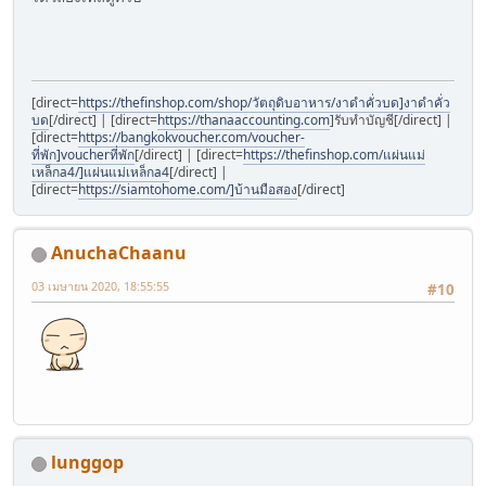
[direct=
https://thefinshop.com/shop/วัตถุดิบอาหาร/งาดำคั่วบด]งาดำคั่ว
บด
[/direct] | [direct=
https://thanaaccounting.com
]รับทำบัญชี[/direct] |
[direct=
https://bangkokvoucher.com/voucher-
ที่พัก]voucherที่พัก
[/direct] | [direct=
https://thefinshop.com/แผ่นแม่
เหล็กa4/]แผ่นแม่เหล็กa4
[/direct] |
[direct=
https://siamtohome.com/]บ้านมือสอง
[/direct]
AnuchaChaanu
03 เมษายน 2020, 18:55:55
#10
lunggop