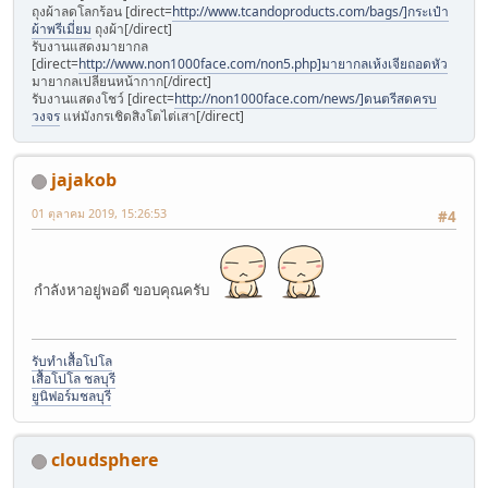
ถุงผ้าลดโลกร้อน [direct=
http://www.tcandoproducts.com/bags/]กระเป๋า
ผ้าพรีเมี่ยม
ถุงผ้า[/direct]
รับงานแสดงมายากล
[direct=
http://www.non1000face.com/non5.php]มายากลเห้งเจียถอดหัว
มายากลเปลียนหน้ากาก[/direct]
รับงานแสดงโชว์ [direct=
http://non1000face.com/news/]ดนตรีสดครบ
วงจร
แห่มังกรเชิดสิงโตไต่เสา[/direct]
jajakob
01 ตุลาคม 2019, 15:26:53
#4
กำลังหาอยู่พอดี ขอบคุณครับ
รับทำเสื้อโปโล
เสื้อโปโล ชลบุรี
ยูนิฟอร์มชลบุรี
cloudsphere