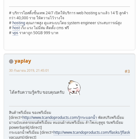
# บริการโฮสติ้งขั้นเทพ 24/7 เปิดให้บริการ web hosting มาแล้ว 14 ปี ลูกค้า
กว่า 40,000 ราย ให้ความไว้วางใจ
#
hosting
คุณภาพสูง ดูแลระบบโดย system engineer ประสบการณ์สูง
#
host
เร็ง แรง ไม่มีล่ม ติดตั้ง cms ฟรี
#
vps
ราคาถูก 50GB 999 บาท
yaplay
30 กันยายน 2019, 21:45:01
#3
ได้ครับความรู้ครับ ขอบคุณครับ
สินค้าพรีเมี่ยม ของพรีเมี่ยม
[direct=
http://www.tcandoproducts.com/]กระบอกน้ำ
พัดสปริงพรีเมี่ยม
ม่านบังแดดรถยนต์พรีเมี่ยม หมอนผ้าห่มพรีเมี่ยม ลำโพงบลูทูธ ร่มพรีเมี่ยม
powerbank[/direct]
กระบอกน้ำพรีเมี่ยม [direct=
http://www.tcandoproducts.com/flasks/]flask
vacuum[/direct]