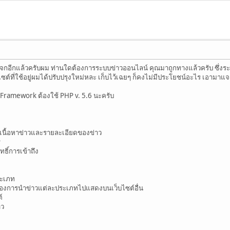
าแจกอีกแล้วครับผม ท่านใดต้องการระบบข่าวออนไลน์ คุณมาถูกทางแล้วครับ ซึ่งระ
ว็บไซต์ที่ใช้อยู่ผมได้ปรับปรุงใหม่หละ เก็บไว้เฉยๆ ก็คงไม่มีประโยชน์อะไร เอามาแ
Framework ต้องใช้ PHP v. 5.6 นะครับ
เนื้อหาข่าวและรายละเอียดของข่าว
ร
ธิ์การเข้าถึง
ระเภท
ต้องการนำข่าวแต่ละประเภทไปแสดงบนเว็บไซต์อื่น
์
าว