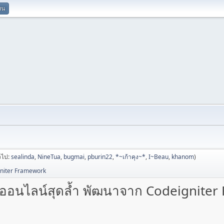
ยน
่วไป:
sealinda
,
NineTua
,
bugmai
,
pburin22
,
*~เก้าคุง~*
,
I~Beau
,
khanom
)
gniter Framework
วออนไลน์สุดล้ำ พัฒนาจาก Codeignite