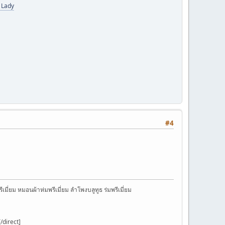
 Lady
#4
เมี่ยม หมอนผ้าห่มพรีเมี่ยม ลำโพงบลูทูธ ร่มพรีเมี่ยม
direct]