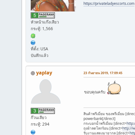
https://privateladyescorts.com
หัวหน้าแก๊งเสียว
กระทู้: 1,566
ที่ตั้ง: USA
บันทึกแล้ว
yaplay
23 กันยายน 2019, 17:09:45
ขอบคุณครับ
สินค้าพรีเมี่ยม ของพรีเมี่ยม [dire
ก๊วนเสียว
powerbank[/direct]
กระบอกน้ำพรีเมี่ยม [direct=
http
กระทู้: 294
ถุงผ้าลดโลกร้อน [direct=
http://
รับงานแสดงมายากล [direct=
ht