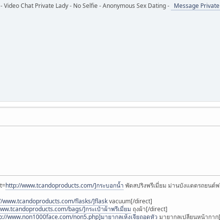
- Video Chat Private Lady - No Selfie - Anonymous Sex Dating -
Message Private
ct=
http://www.tcandoproducts.com/]กระบอกน้ำ
พัดสปริงพรีเมี่ยม ม่านบังแดดรถยนต์พรี
://www.tcandoproducts.com/flasks/]flask
vacuum[/direct]
www.tcandoproducts.com/bags/]กระเป๋าผ้าพรีเมี่ยม
ถุงผ้า[/direct]
tp://www.non1000face.com/non5.php]มายากลเห้งเจียถอดหัว
มายากลเปลียนหน้ากาก[/