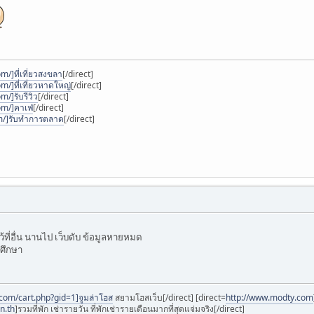
m/]ที่เที่ยวสงขลา
[/direct]
m/]ที่เที่ยวหาดใหญ่
[/direct]
m/]รับรีวิว
[/direct]
om/]คาเฟ่
[/direct]
om/]รับทำการตลาด
[/direct]
ี่อื่น นานไป เว็บดับ ข้อมูลหายหมด
้ศึกษา
com/cart.php?gid=1]จูมล่าโฮส
สยามโฮสเว็บ[/direct] [direct=
http://www.modty.com
n.th
]รวมที่พัก เช่ารายวัน ที่พักเช่ารายเดือนมากที่สุดแจ่มจริง[/direct]