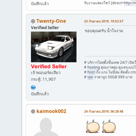
รับงานแสดงโชว์ [direct=
http:/
บันทึกแล้ว
Twenty-One
23 กันยายน 2019, 19:52:57
Verified Seller
ขอบคุณครับ น้ำใจงาม
# บริการโฮสติ้งขั้นเทพ 24/7 เปิ
#
hosting
คุณภาพสูง ดูแลระบบโ
#
host
เร็ง แรง ไม่มีล่ม ติดตั้ง cm
เจ้าพ่อบอร์ดเสียว
#
vps
ราคาถูก 50GB 999 บาท
กระทู้: 11,907
บันทึกแล้ว
kaimook002
24 กันยายน 2019, 06:28:48