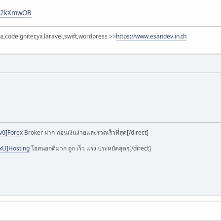
ly/2kXmwOB
,codeigniter,yii,laravel,swift,wordpress >>
https://www.esandev.in.th
wv0]Forex
Broker ฝาก-ถอนเงินง่ายและรวดเร็วที่สุด[/direct]
0xU]Hosting
โฮสนอกดีมาก ถูก เร็ว แรง ประหยัดสุดๆ[/direct]