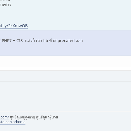
านข่าว
bit.ly/2kXmwOB
ใช้ PHP7 + CI3 แล้วก็ เอา lib ที่ deprecated ออก
.com/
ศูนย์ดูแลผู้สูงอายุ ศูนย์ดูแลผู้ป่วย
sterseniorhome