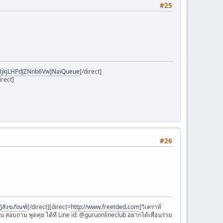
#25
8jkjLHPdJZNnb6Vw]NaiQueue
[/direct]
irect]
#26
]สังฆภัณฑ์
[/direct][direct=
http://www.freetded.com
]วิเคราห์
งาน สอบถาม พูดคุย ได้ที่ Line id: @guruonlineclub อยากได้เพื่อนร่วม