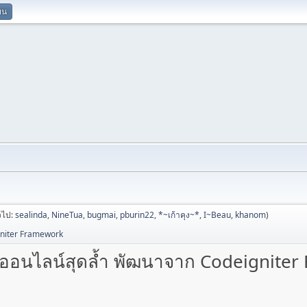
ยน
่วไป:
sealinda
,
NineTua
,
bugmai
,
pburin22
,
*~เก้าคุง~*
,
I~Beau
,
khanom
)
gniter Framework
วออนไลน์สุดล้ำ พัฒนาจาก Codeignite