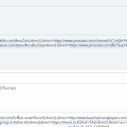
klife.com
]พิษณุโลก[/direct] [direct=
https://www.youtube.com/channel/UC1nQbYY
ason.com/]ท่องเที่ยวเมืองไทย
[/direct] [direct=
https://www.yimzone.com/]ยิ้มโซน
[/d
น้ำใจงามๆ
and.com
]รับซื้อขายเฟอร์นิเจอร์[/direct] [direct=
http://www.buachatrsangkapan.com/
egroup.in.th
]line @[/direct][direct=
https://thesis.in.th
]รับทำวิจัย[/direct] ติดต่อร่วม
งานด้าน AI, SEO, CONTENT