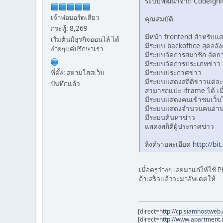
ระบบพัฒนาจาก Codeignite
เจ้าพ่อบอร์ดเสียว
คุณสมบัติ
กระทู้: 8,269
มีหน้า frontend สำหรับแ
เริ่มต้นมีธุรกิจออนไล์ ได้
มีระบบ backoffice สุดอลั
ง่ายๆแค่ปรึกษาเรา
มีระบบจัดการสมาชิก จัดการ
มีระบบจัดการประเภทข่าว
มีระบบประกาศข่าว
ที่ตั้ง: สยามโฮสเว็บ
มีระบบแสดงสถิติข่าวแต่ล
บันทึกแล้ว
สามารถแปะ iframe ได้ เม
มีระบบแสดงคนเข้าชมเว็บ
มีระบบแสดงจำนวนคนอ่าน
มีระบบค้นหาข่าว
แสดงสถิติผู้ประกาศข่าว
ลิงค์รายละเอียด
http://b
เมื่อครู่ว่างๆ เลยมาแก่ให้ใช้
ถ้าเสร็จแล้วจะมาอัพเดตให้
[direct=
http://cp.siamhostweb.
[direct=
http://www.apartment.i