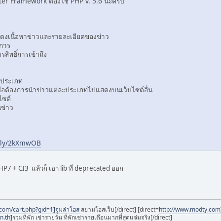
r Framework ต้องใช้ PHP v. 5.6 นะครับ
สดงเนื้อหาข่าวและรายละเอียดของข่าว
งการ
สิทธิ์การเข้าถึง
ะประเภท
ื่อต้องการนำข่าวแต่ละประเภทไปแสดงบนเว็บไซต์อื่น
ไซต์
ข่าว
it.ly/2kXmwOB
 PHP7 + CI3 แล้วก็ เอา lib ที่ deprecated ออก
com/cart.php?gid=1]จูมล่าโฮส
สยามโฮสเว็บ[/direct] [direct=
http://www.modty.com
n.th
]รวมที่พัก เช่ารายวัน ที่พักเช่ารายเดือนมากที่สุดแจ่มจริง[/direct]