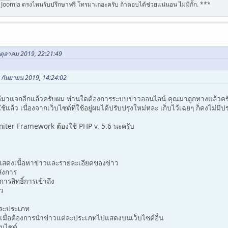
oomla ตรงไหนรับปรึกษาฟรี โทรมาเถอะครับ ถ้าตอบได้ช่วยแน่นอน ไม่มีกั้ก. ***
 ตุลาคม 2019, 22:21:49
23 กันยายน 2019, 14:24:02
องดีมาแจกอีกแล้วครับผม ท่านใดต้องการระบบข่าวออนไลน์ คุณมาถูกทางแล้วครับ
ด้ใช้แล้ว เนื่องจากเว็บไซต์ที่ใช้อยู่ผมได้ปรับปรุงใหม่หละ เก็บไว้เฉยๆ ก็คงไม
ter Framework ต้องใช้ PHP v. 5.6 นะครับ
บแสดงเนื้อหาข่าวและรายละเอียดของข่าว
ลังการ
ารสิทธิ์การเข้าถึง
าว
่ละประเภท
เมื่อต้องการนำข่าวแต่ละประเภทไปแสดงบนเว็บไซต์อื่น
บไซต์