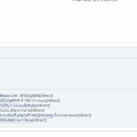
ติดต่อ
Line : @562gfphk[/direct]
m/]ScriptPHP
มี 100 กว่าระบบ[/direct]
m/]รับวางระบบอีเลินนิง
[/direct]
]ระบบ php มากมาย[/direct]
m.in.th/aff.php?aff=442]Hosting
เร็วแรงทะลุนรก[/direct]
wFM0Ldw]รวมการ์ดจอ
[/direct]