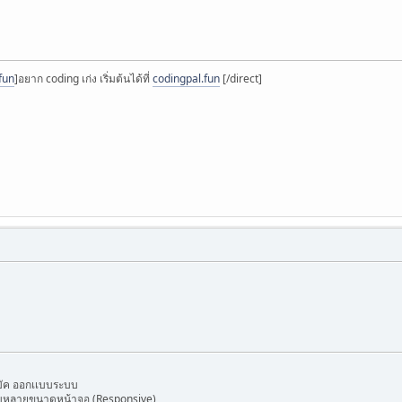
fun
]อยาก coding เก่ง เริ่มต้นได้ที่
codingpal.fun
[/direct]
ก้บัค ออกเเบบระบบ
ับหลายขนาดหน้าจอ (Responsive)