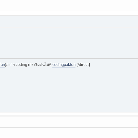
fun
]อยาก coding เก่ง เริ่มต้นได้ที่
codingpal.fun
[/direct]