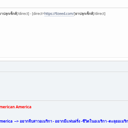
ยาปลุกเซ็กส์
[/direct] - [direct=
https://9zeed.com/
]
ยาปลุกเซ็กส์
[/direct]
American America
ica --> อยากจีบสาวอเมริกา - อยากมีแฟนฝรั่ง -ชีวิตในอเมริกา -ตะลุยอเมริกา 