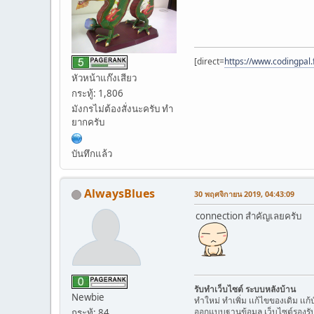
[direct=
https://www.codingpal.
หัวหน้าแก๊งเสียว
กระทู้: 1,806
มังกรไม่ต้องสั่งนะครับ ทำ
ยากครับ
บันทึกแล้ว
AlwaysBlues
30 พฤศจิกายน 2019, 04:43:09
connection สำคัญเลยครับ
รับทำเว็บไซต์ ระบบหลังบ้าน
Newbie
ทำใหม่ ทำเพิ่ม เเก้ไขของเดิม เเ
ออกแบบฐานข้อมูล เว็บไซต์รองร
กระทู้: 84