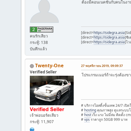
ต้องมีคอนเนคชั่นกับคนในงานด
[direct=
https://sidegra.asia
]Si
คนรักเสียว
[direct=
https://sidegra.asia
]ซิเ
[direct=
https://sidegra.asia
]ไว
กระทู้: 138
บันทึกแล้ว
Twenty-One
27 พฤศจิกายน 2019, 09:09:37
Verified Seller
โปรแกรมเมอร์ถ้าจะรุ่งต้องขาย
# บริการโฮสติ้งขั้นเทพ 24/7 เปิ
#
hosting
คุณภาพสูง ดูแลระบบโ
#
host
เร็ง แรง ไม่มีล่ม ติดตั้ง cm
เจ้าพ่อบอร์ดเสียว
#
vps
ราคาถูก 50GB 999 บาท
กระทู้: 11,907