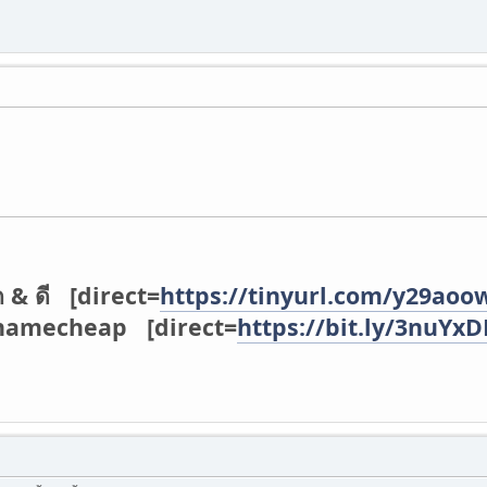
ก & ดี [direct=
https://tinyurl.com/y29aoo
่ namecheap [direct=
https://bit.ly/3nuYx