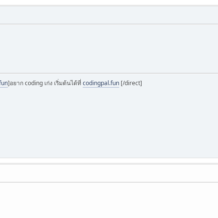
fun
]อยาก coding เก่ง เริ่มต้นได้ที่
codingpal.fun
[/direct]