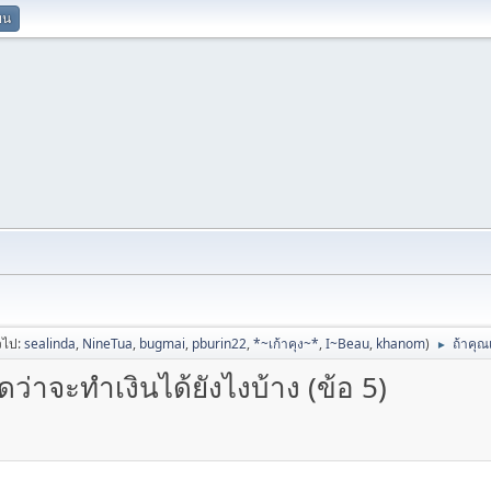
ยน
่วไป:
sealinda
,
NineTua
,
bugmai
,
pburin22
,
*~เก้าคุง~*
,
I~Beau
,
khanom
)
ถ้าคุณ
►
่าจะทำเงินได้ยังไงบ้าง (ข้อ 5)