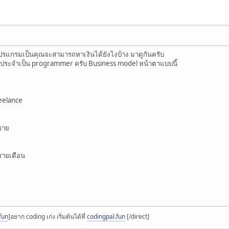
โปรแกรมเป็นคุณจะสามารถหาเงินได้ยังไงบ้าง มาดูกันครับ
นประจำเป็น programmer ครับ Business model หน้าตาแบบนี้
eelance
ขาย
ารายเดือน
fun
]อยาก coding เก่ง เริ่มต้นได้ที่
codingpal.fun
[/direct]