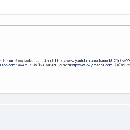
klife.com
]พิษณุโลก[/direct] [direct=
https://www.youtube.com/channel/UC1nQbYY
ason.com/]ท่องเที่ยวเมืองไทย
[/direct] [direct=
https://www.yimzone.com/]ยิ้มโซน
[/d