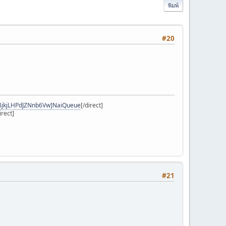
พิมพ์
#20
8jkjLHPdJZNnb6Vw]NaiQueue
[/direct]
irect]
#21