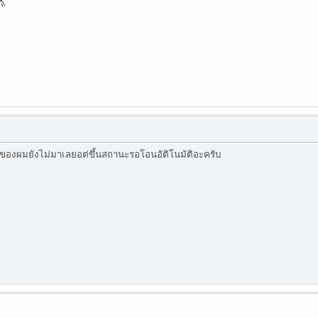
 ของผมยังไม่มาเลยอต่ขึ้นสถานะรอโอนอัติโนมัติอะครับ