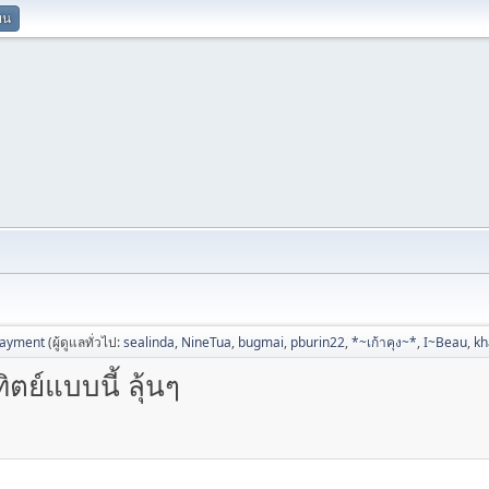
ยน
Payment
(ผู้ดูแลทั่วไป:
sealinda
,
NineTua
,
bugmai
,
pburin22
,
*~เก้าคุง~*
,
I~Beau
,
k
ตย์แบบนี้ ลุ้นๆ