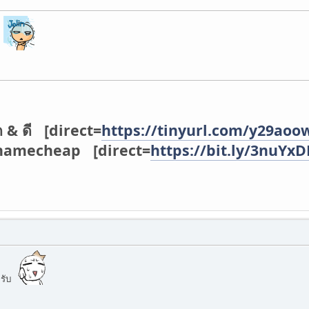
น
ก & ดี [direct=
https://tinyurl.com/y29aoo
่ namecheap [direct=
https://bit.ly/3nuYx
ครับ