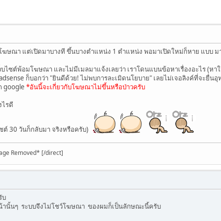
โฆษณา แต่เปิดมาบางที ขึ้นบางตำแหน่ง 1 ตำแหน่ง พอมาเปิดใหม่ก็หาย แบบ มาๆ ไ
เว็บไซต์พ้อมโฆษณา และไม่มีเมลมาแจ้งเลยว่า เราโดนแบนข้อหาเรื่องอะไร (หาใ
adsense ก็บอกว่า "ยินดีด้วย! ไม่พบการละเมิดนโยบาย" เลยไม่เจอลิงค์ที่จะยื่นอุ
าก google
*อันนี้จะเกี่ยวกับโฆษณาไม่ขึ้นหรือป่าวครับ
งไรดี
ต์ 30 วันก็กลับมา จริงหรือครับ)
age Removed* [/direct]
ับ
น้านั้นๆ ระบบจึงไม่โชว์โฆษณา ของผมก็เป็นลักษณะนี้ครับ