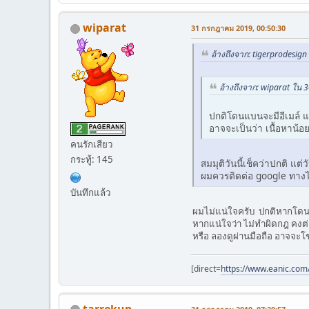
wiparat
31 กรกฎาคม 2019, 00:50:30
อ้างถึงจาก: tigerprodesi
อ้างถึงจาก: wiparat ใน
ปกติโดนแบนจะมีอีเมล์ แ
อาจจะเป็นว่า เนื้อหาน้
คนรักเสียว
กระทู้: 145
สมมุติวันนี้เช็คว่าปกติ แต
ผมควรติดต่อ google ทางไห
บันทึกแล้ว
ผมไม่แน่ใจครับ ปกติหากโดนแ
หากแน่ใจว่า ไม่ทำผิดกฎ คงต่
หรือ ลองดูผ่านมือถือ อาจจะโช
[direct=
https://www.eanic.com
tarrekup