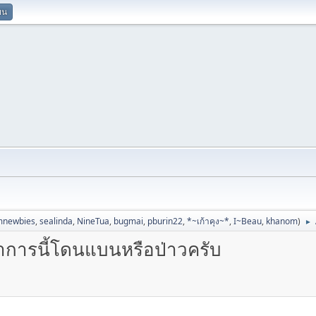
ยน
mnewbies
,
sealinda
,
NineTua
,
bugmai
,
pburin22
,
*~เก้าคุง~*
,
I~Beau
,
khanom
)
►
าการนี้โดนแบนหรือป่าวครับ