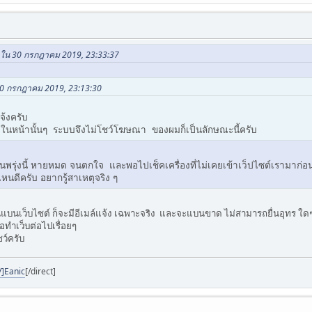
gn ใน 30 กรกฎาคม 2019, 23:33:37
 30 กรกฎาคม 2019, 23:13:30
จ้งครับ
อยในหน้านั้นๆ ระบบจึงไม่โชว์โฆษณา ของผมก็เป็นลักษณะนี้ครับ
่วันพรุ่งนี้ หายหมด จนตกใจ และพอไปเช็คเครื่องที่ไม่เคยเข้าเว็ปไซต์เรามาก่อน
นดีครับ อยากรู้สาเหตุจริง ๆ
บนเว็บไซต์ ก็จะมีอีเมล์แจ้ง เฉพาะจริง และจะแบนขาด ไม่สามารถยื่นอุทร ใด
อทำเว็บต่อไปเรื่อยๆ
ว์ครับ
/]Eanic
[/direct]