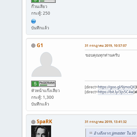
ก๊วนเสียว
กระทู้: 250
บันทึกแล้ว
G1
31 กรกฎาคม 2019, 10:57:07
ขอบคุณทุกท่านครับ
[direct=
https://goo.gl/9jmoQX
]
หัวหน้าแก๊งเสียว
[direct=
https://bit.ly/3js5C4w
]
ค
กระทู้: 1,300
บันทึกแล้ว
SpaRK
31 กรกฎาคม 2019, 13:41:32
อ้างถึงจาก: jjmaster ใน 3