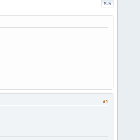
พิมพ์
#1