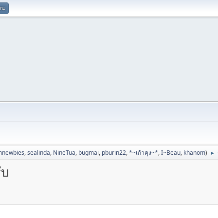
ยน
mnewbies
,
sealinda
,
NineTua
,
bugmai
,
pburin22
,
*~เก้าคุง~*
,
I~Beau
,
khanom
)
►
ับ