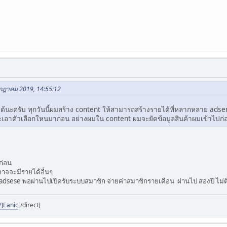
กรกฎาคม 2019, 14:55:12
ำได้นะครับ ทุกวันนี้ผมสร้าง content ให้สามารถสร้างรายได้ที่หลากหลาย adsens
าจะเอาตัวเลือกใหนมาก่อน อย่างผมใน content ผมจะยัดข้อมูลสินค้าผมเข้าไปก่
ก่อน
 อาจจะมีรายได้อื่นๆ
dsese พอผ่านไปเปิดรับระบบสมาชิก จ่ายค่าสมาชิกรายเดือน ผ่านไป สองปี ไม่ติ
/]Eanic
[/direct]