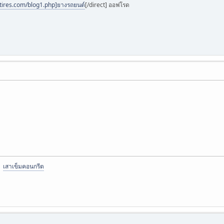
tires.com/blog1.php]ยางรถยนต์
[/direct] ออฟโรด
|
เสาเข็มคอนกรีต