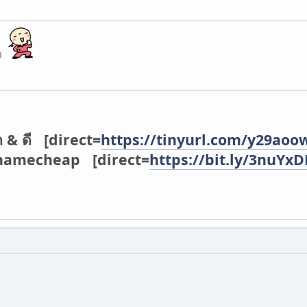
ับ
ก & ดี [direct=
https://tinyurl.com/y29aoo
่ namecheap [direct=
https://bit.ly/3nuYx