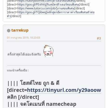
[direct=
https://tutorpostfree.com/]ติวเตอร์สอนพิเศษ
[/direct]
[direct=
https://goo.gl/PExhVq]รับสมัครติวเตอร์สอนพิเศษ
[/direct]
[direct=
https://www.tutorcu.com/job/]งานสอนพิเศษ
[/direct]
[direct=
https://goo.gl/TQibwq]หลักสูตรอัตราราคาค่าเรียนพิเศษตัวต่อ
ตัว
[/direct]
tarrekup
01 กรกฎาคม 2019, 10:23:03
#3
ครั้งล่าสุดได้เยอะจังครับ
แนะนำเครื่องมือ :
|||| โฮสต์ไทย ถูก & ดี
[direct=
https://tinyurl.com/y29aoowv
]
คลิก [/direct]
|||| จดโดเมนที่ namecheap