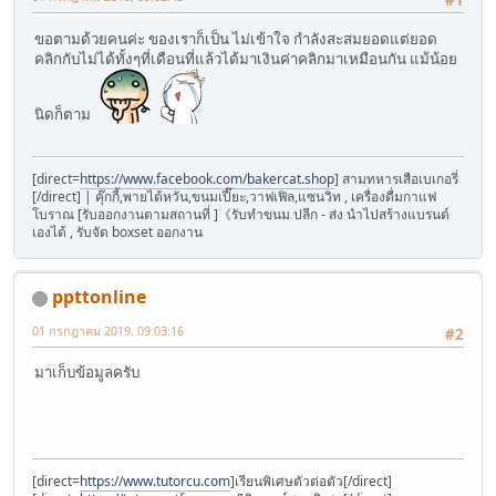
#1
ขอตามด้วยคนค่ะ ของเราก็เป็น ไม่เข้าใจ กำลังสะสมยอดแต่ยอด
คลิกกับไม่ได้ทั้งๆที่เดือนที่แล้วได้มาเงินค่าคลิกมาเหมือนกัน แม้น้อย
นิดก็ตาม
[direct=
https://www.facebook.com/bakercat.shop
] สามทหารเสือเบเกอรี่
[/direct] | คุ๊กกี้,พายไต้หวัน,ขนมเปี๊ยะ,วาฟเฟิล,แซนวิท , เครื่องดื่มกาแฟ
โบราณ [รับออกงานตามสถานที่ ]《รับทำขนม ปลีก - ส่ง นำไปสร้างแบรนด์
เองได้ , รับจัด boxset ออกงาน
ppttonline
01 กรกฎาคม 2019, 09:03:16
#2
มาเก็บข้อมูลครับ
[direct=
https://www.tutorcu.com
]เรียนพิเศษตัวต่อตัว[/direct]