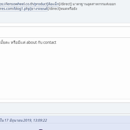
ps://lensowheel.co.th/product]ล้อแม็ก
[/direct] มาตรฐานอุตสาหกรรมส่งออก
ires.com/blog1.php]ยางรถยนต์
[/direct]หมดหรือยัง
y มั้ยคะ หรือมีแค่ about กับ contact
 ใน 17 มิถุนายน 2019, 13:09:22