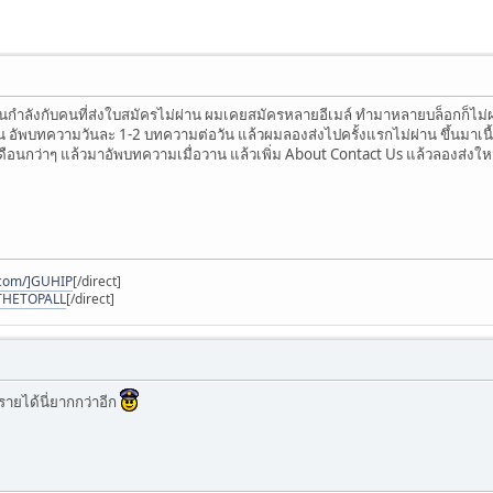
อเป็นกำลังกับคนที่ส่งใบสมัครไม่ผ่าน ผมเคยสมัครหลายอีเมล์ ทำมาหลายบล็อกก็ไม
น อัพบทความวันละ 1-2 บทความต่อวัน แล้วผมลองส่งไปครั้งแรกไม่ผ่าน ขึ้นมาเนื
ดือนกว่าๆ แล้วมาอัพบทความเมื่อวาน แล้วเพิ่ม About Contact Us แล้วลองส่งใหม
t.com/]GUHIP
[/direct]
/]THETOPALL
[/direct]
รายได้นี่ยากกว่าอีก