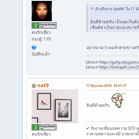
อ้างถึงจาก: SpaRK ใน 17 ม
ยินดีด้วยครับ เป็นจุดเริ่
เซ้นต์หาเงินง่ายและสบายที
คนรักเสียว
กระทู้: 179
อยากถามว่า ผมทำสายขาวครับ แ
บันทึกแล้ว
[direct=
https://guhip.blogspo
[direct=
https://thetopall.com
nat9
17 มิถุนายน 2019, 14:31:17
ยินดีด้วยครับ
✔ รับงานเขียนบทความ SEO 
ราคาบทความละ 60 บาทเท่านั้
คนรักเสียว