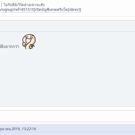
 ไม่รับคีย์เวิร์ดสายเทานะฮับ
/signup?ref=851510]เปิดบัญชีเทรดคริปโต[/direct]
้ยิ่งยากกว่า
ิถุนายน 2019, 13:22:16