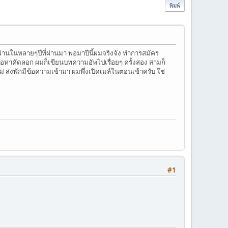
พิมพ์
่ผ่านในหลายๆปีที่ผ่านมา พอมาปีนี้ผมจริงจัง ทำการสมัคร
้อหาคัดลอก ผมก็เขียนบทความอัพไปเรื่อยๆ ครั้งสอง สามก็
่ ส่งพักมีข้อความเข้ามา ผมพึ่งเปิดเมล์ในตอนเช้าครับ ใช่
#1