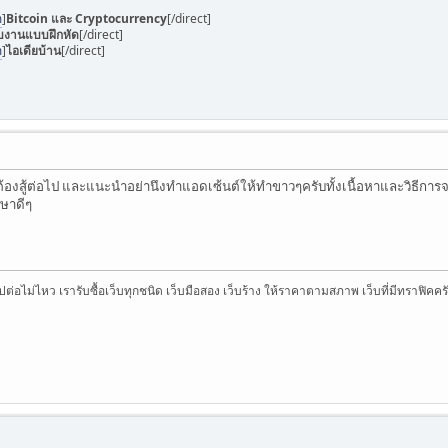
m
]
Bitcoin และ Cryptocurrency
[/direct]
บงานแบบฝึกหัด
[/direct]
m
]
ไอเดียบ้าน
[/direct]
้นที่ต้องสู้ต่อไป และแนะนำอย่านึงทำแอดเซ้นต์ให้ทำขาวๆครับทั้งเนื้อหาและวิธ
กษาดีๆ
บไปต่อไม่ไหว เรารับซื้อเว็บทุกชนิด เว็บมือสอง เว็บร้าง ให้ราคาตามสภาพ เว็บที่มีทราฟิค