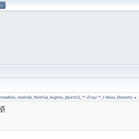
ยน
mnewbies
,
sealinda
,
NineTua
,
bugmai
,
pburin22
,
*~เก้าคุง~*
,
I~Beau
,
khanom
)
►
ที