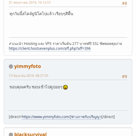
31 พฤษภาคม 2019, 16:12:57
#8
ทุกวันนี้สไตล์ยูนิโคไปแล้ว เรียบๆสีพื้น
✔แนะนำ Hosting และ VPS ราคาเริ่มต้น 277 บาทฟรี! SSL ซัพพอทคุยง่าย
https://client.hostsevenplus.com/aff.php?aff=396
yimmyfoto
13 มิถุนายน 2019, 08:27:55
#9
ขอบคุณครับ ชอบเข้าไปดูบ่อยๆ
[direct=
https://www.yimmyfoto.com/]ช่างภาพรับปริญญา
[/direct]
blacksurvival