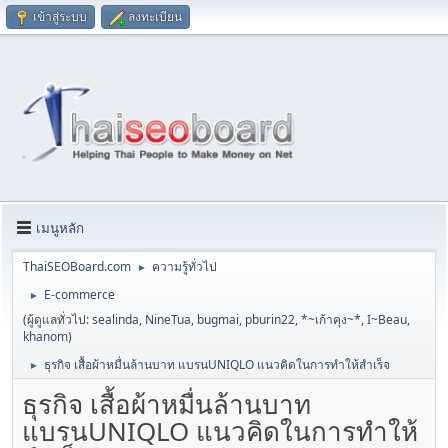
เข้าสู่ระบบ
ลงทะเบียน
เมนูหลัก
ThaiSEOBoard.com
ความรู้ทั่วไป
►
E-commerce
►
(ผู้ดูแลทั่วไป:
sealinda
,
NineTua
,
bugmai
,
pburin22
,
*~เก้าคุง~*
,
I~Beau
,
khanom
)
ธุรกิจ เสื้อผ้าหมื่นล้านบาท แบรนUNIQLO แนวคิดในการทำให้สำเร็จ
►
ธุรกิจ เสื้อผ้าหมื่นล้านบาท
แบรนUNIQLO แนวคิดในการทำให้