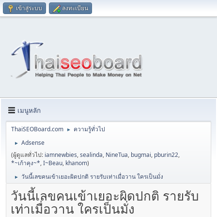
เข้าสู่ระบบ
ลงทะเบียน
เมนูหลัก
ThaiSEOBoard.com
ความรู้ทั่วไป
►
Adsense
►
(ผู้ดูแลทั่วไป:
iamnewbies
,
sealinda
,
NineTua
,
bugmai
,
pburin22
,
*~เก้าคุง~*
,
I~Beau
,
khanom
)
วันนี้เลขคนเข้าเยอะผิดปกติ รายรับเท่าเมื่อวาน ใครเป็นมั่ง
►
วันนี้เลขคนเข้าเยอะผิดปกติ รายรับ
เท่าเมื่อวาน ใครเป็นมั่ง