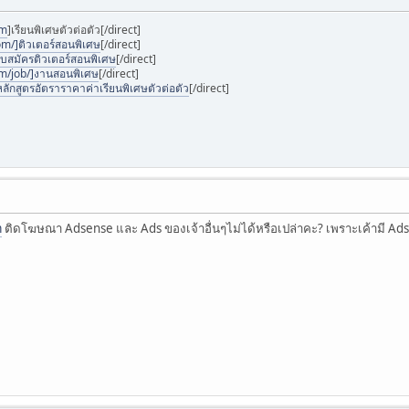
om
]เรียนพิเศษตัวต่อตัว[/direct]
om/]ติวเตอร์สอนพิเศษ
[/direct]
ับสมัครติวเตอร์สอนพิเศษ
[/direct]
om/job/]งานสอนพิเศษ
[/direct]
ลักสูตรอัตราราคาค่าเรียนพิเศษตัวต่อตัว
[/direct]
m
ติดโฆษณา Adsense และ Ads ของเจ้าอื่นๆไม่ได้หรือเปล่าคะ? เพราะเค้ามี Ads 