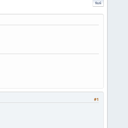
พิมพ์
#1