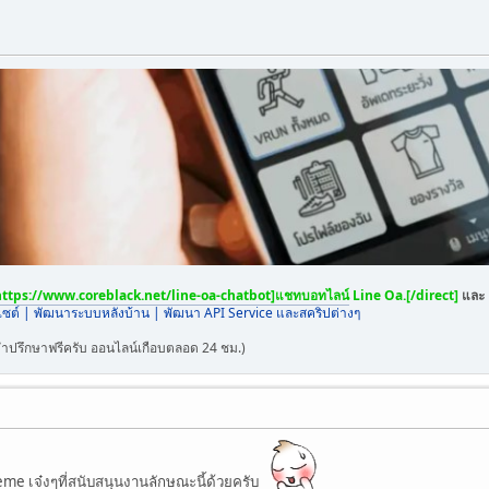
https://www.coreblack.net/line-oa-chatbot]แชทบอทไลน์
Line Oa.[/direct]
และ
ไซต์ | พัฒนาระบบหลังบ้าน | พัฒนา API Service และสคริปต่างๆ
คำปรึกษาฟรีครับ ออนไลน์เกือบตลอด 24 ชม.)
me เจ๋งๆที่สนับสนุนงานลักษณะนี้ด้วยครับ