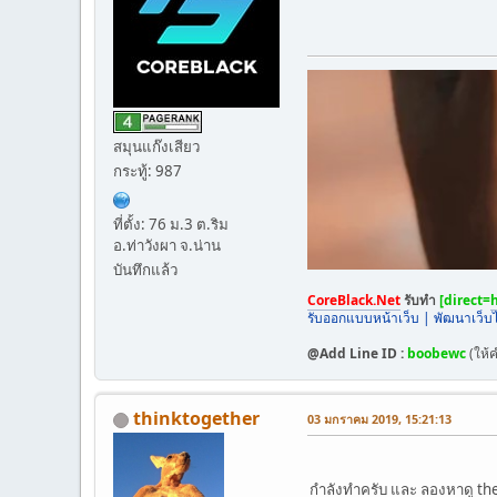
สมุนแก๊งเสียว
กระทู้: 987
ที่ตั้ง: 76 ม.3 ต.ริม
อ.ท่าวังผา จ.น่าน
บันทึกแล้ว
CoreBlack.Net
รับทำ
[direct=
รับออกแบบหน้าเว็บ | พัฒนาเว็บ
@Add Line ID :
boobewc
(ให้
thinktogether
03 มกราคม 2019, 15:21:13
กำลังทำครับ และ ลองหาดู the