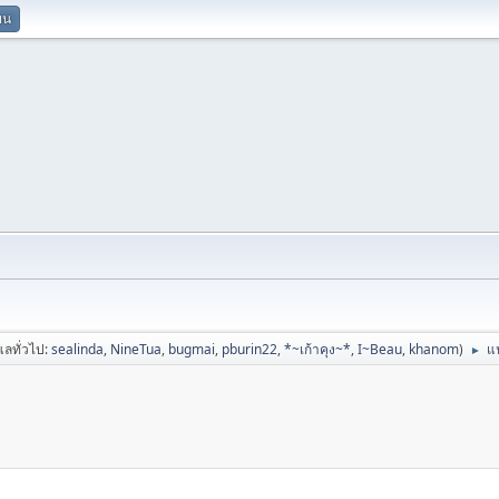
ยน
ูแลทั่วไป:
sealinda
,
NineTua
,
bugmai
,
pburin22
,
*~เก้าคุง~*
,
I~Beau
,
khanom
)
แ
►