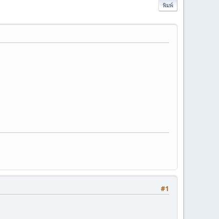
พิมพ์
#1