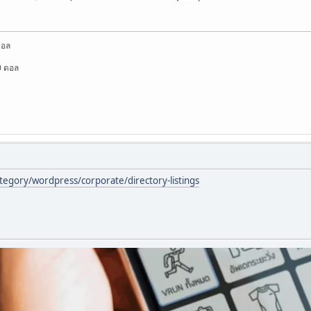
ดอล
0 ดอล
tegory/wordpress/corporate/directory-listings