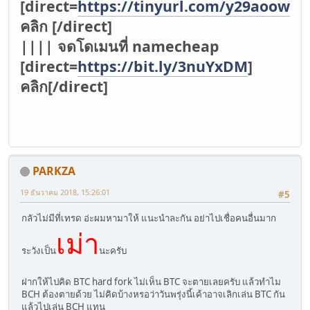
[direct=
https://tinyurl.com/y29aoowv
]
คลิก [/direct]
|||| จดโดเมนที่ namecheap
[direct=
https://bit.ly/3nuYxDM
]
คลิก[/direct]
PARKZA
19 ธันวาคม 2018, 15:26:01
#5
กลัวไม่มีที่เทรด อ่ะผมหามาให้ แนะนำละกัน อย่าไปเชื่อคนอื่นมาก
เม่า
ระวังเป็น
นะครับ
ฝากให้ไปคิด BTC hard fork ไม่เห็น BTC จะตายเลยครับ แล้วทำไม
BCH ต้องตายด้วย ไม่คิดบ้างหรอว่าวันพรุ่งนี้เค้าอาจเลิกเล่น BTC กัน
แล้วไปเล่น BCH แทน