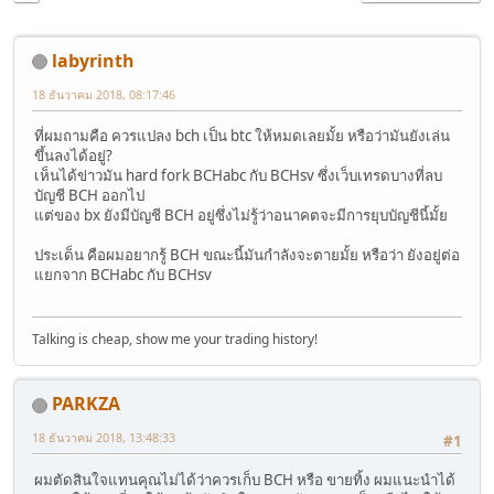
labyrinth
18 ธันวาคม 2018, 08:17:46
ที่ผมถามคือ ควรแปลง bch เป็น btc ให้หมดเลยมั้ย หรือว่ามันยังเล่น
ขึ้นลงได้อยู่?
เห็นได้ข่าวมัน hard fork BCHabc กับ BCHsv ซึ่งเว็บเทรดบางที่ลบ
บัญชี BCH ออกไป
แต่ของ bx ยังมีบัญชี BCH อยู่ซึ่งไม่รู้ว่าอนาคตจะมีการยุบบัญชีนี้มั้ย
ประเด็น คือผมอยากรู้ BCH ขณะนี้มันกำลังจะตายมั้ย หรือว่า ยังอยู่ต่อ
แยกจาก BCHabc กับ BCHsv
Talking is cheap, show me your trading history!
PARKZA
18 ธันวาคม 2018, 13:48:33
#1
ผมตัดสินใจแทนคุณไม่ได้ว่าควรเก็บ BCH หรือ ขายทิ้ง ผมแนะนำได้