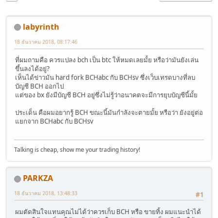
labyrinth
18 ธันวาคม 2018, 08:17:46
ที่ผมถามคือ ควรแปลง bch เป็น btc ให้หมดเลยมั้ย หรือว่ามันยังเล่น
ขึ้นลงได้อยู่?
เห็นได้ข่าวมัน hard fork BCHabc กับ BCHsv ซึ่งเว็บเทรดบางที่ลบ
บัญชี BCH ออกไป
แต่ของ bx ยังมีบัญชี BCH อยู่ซึ่งไม่รู้ว่าอนาคตจะมีการยุบบัญชีนี้มั้ย
ประเด็น คือผมอยากรู้ BCH ขณะนี้มันกำลังจะตายมั้ย หรือว่า ยังอยู่ต่อ
แยกจาก BCHabc กับ BCHsv
Talking is cheap, show me your trading history!
PARKZA
18 ธันวาคม 2018, 13:48:33
#1
ผมตัดสินใจแทนคุณไม่ได้ว่าควรเก็บ BCH หรือ ขายทิ้ง ผมแนะนำได้