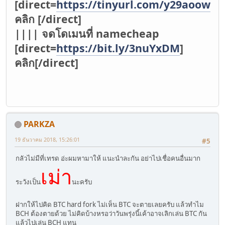
[direct=
https://tinyurl.com/y29aoowv
]
คลิก [/direct]
|||| จดโดเมนที่ namecheap
[direct=
https://bit.ly/3nuYxDM
]
คลิก[/direct]
PARKZA
19 ธันวาคม 2018, 15:26:01
#5
กลัวไม่มีที่เทรด อ่ะผมหามาให้ แนะนำละกัน อย่าไปเชื่อคนอื่นมาก
เม่า
ระวังเป็น
นะครับ
ฝากให้ไปคิด BTC hard fork ไม่เห็น BTC จะตายเลยครับ แล้วทำไม
BCH ต้องตายด้วย ไม่คิดบ้างหรอว่าวันพรุ่งนี้เค้าอาจเลิกเล่น BTC กัน
แล้วไปเล่น BCH แทน