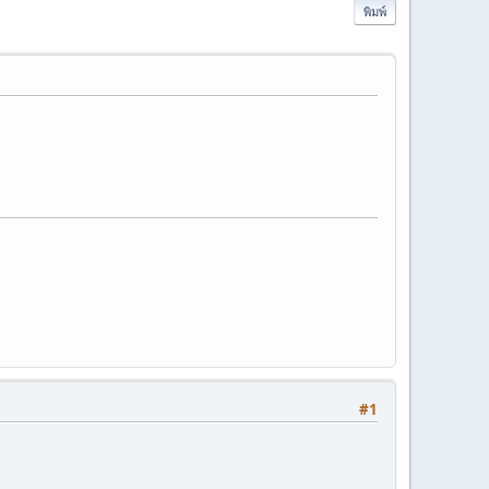
พิมพ์
#1