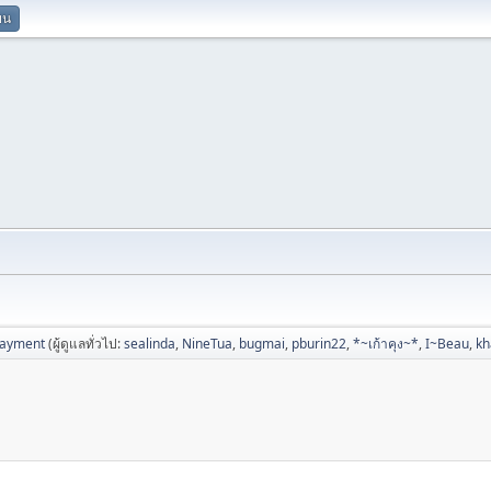
ยน
Payment
(ผู้ดูแลทั่วไป:
sealinda
,
NineTua
,
bugmai
,
pburin22
,
*~เก้าคุง~*
,
I~Beau
,
k