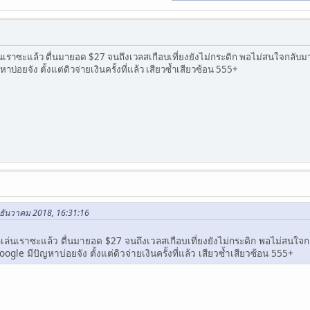
ูเล่นเราซะแล้ว ตื่นมายอด $27 จนถึงเวลสเกือบเที่ยงยังไม่กระดิก พอไม่สนใจกลับม
าบ่อยจัง ตั้งแต่ดิวจ่ายเงินครั้งที่แล้ว เสียวซ้ำเสียวซ้อน 555+
6 ธันวาคม 2018, 16:31:16
ี่กูเล่นเราซะแล้ว ตื่นมายอด $27 จนถึงเวลสเกือบเที่ยงยังไม่กระดิก พอไม่สนใ
ogle มีปัญหาบ่อยจัง ตั้งแต่ดิวจ่ายเงินครั้งที่แล้ว เสียวซ้ำเสียวซ้อน 555+