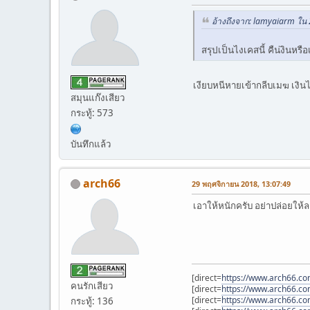
อ้างถึงจาก: lamyaiarm ใน
สรุปเป็นไงเคสนี้ คืน่งินหรื
เงียบหนีหายเข้ากลีบเมฆ เง
สมุนแก๊งเสียว
กระทู้: 573
บันทึกแล้ว
arch66
29 พฤศจิกายน 2018, 13:07:49
เอาให้หนักครับ อย่าปล่อยให
[direct=
https://www.arch66.c
คนรักเสียว
[direct=
https://www.arch66.c
[direct=
https://www.arch66.c
กระทู้: 136