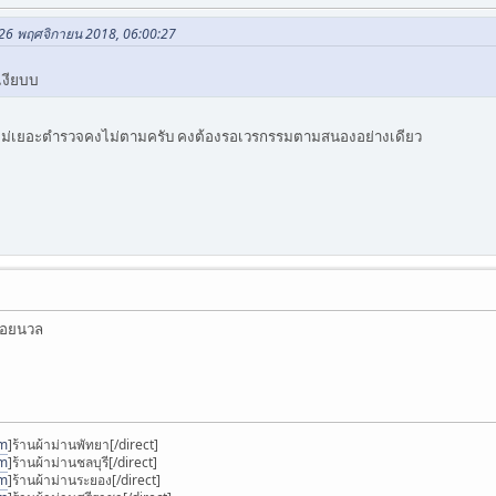
 26 พฤศจิกายน 2018, 06:00:27
อเงียบบ
ินไม่เยอะตำรวจคงไม่ตามครับ คงต้องรอเวรกรรมตามสนองอย่างเดียว
้ลอยนวล
om
]ร้านผ้าม่านพัทยา[/direct]
om
]ร้านผ้าม่านชลบุรี[/direct]
om
]ร้านผ้าม่านระยอง[/direct]