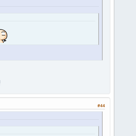
l
#44