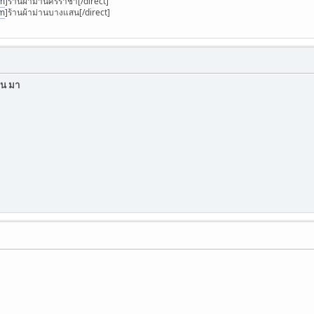
om
]ร้านผ้าม่านศรีราชา[/direct]
om
]ร้านผ้าม่านบางแสน[/direct]
โดน มา