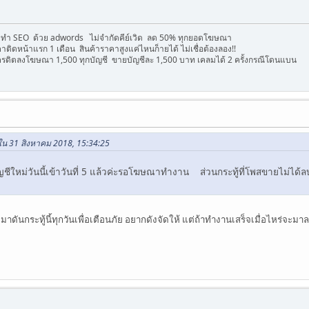
้องทำ SEO ด้วย adwords ไม่จำกัดคีย์เวิด ลด 50% ทุกยอดโฆษณา
าติดหน้าแรก 1 เดือน สินค้าราคาสูงแค่ไหนก็ายได้ ไม่เชื่อต้องลอง!!
ครดิตลงโฆษณา 1,500 ทุกบัญชี ขายบัญชีละ 1,500 บาท เคลมได้ 2 ครั้งกรณีโดนแบน
ใน 31 สิงหาคม 2018, 15:34:25
 บัญชีใหม่วันนี้เข้าวันที่ 5 แล้วค่ะรอโฆษณาทำงาน ส่วนกระทู้ที่โพสขายไม
าดันกระทู้นี้ทุกวันเพื่อเตือนภัย อยากดังจัดให้ แต่ถ้าทำงานเสร็จเมื่อไหร่จะมาล