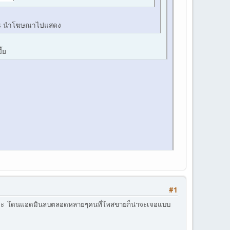
words นำโฆษณาไปแสดง
้ย
#1
ลบเองค่ะ โดนแอดมินลบตลอดหลายๆคนที่โพสขายก็น่าจะเจอแบบ