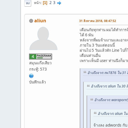
2
3
หน้า
1
ลง
aliun
31 สิงหาคม 2018, 08:47:52
เตือนภัยทุกท่าน ผมได้ทำการ
ได้ 6 พัน
หลังจากที่ผมจ้างงานและอาจจะม
ภายใน 3 วันแต่ตอนนี้
ผ่านไป 5 วันแล้วทัก Line ไปก
เตือนท่านอื่น
เพราะเห็นมี user ท่านนึงก็
สมุนแก๊งเสียว
กระทู้: 573
อ้างถึงจาก: nv7876 ใน 31
บันทึกแล้ว
อ้างถึงจาก: aliun ใน 30
อ้างถึงจาก: waraporn
อ้างถึงจาก: aliun ใ
จ้างลง adwords กั