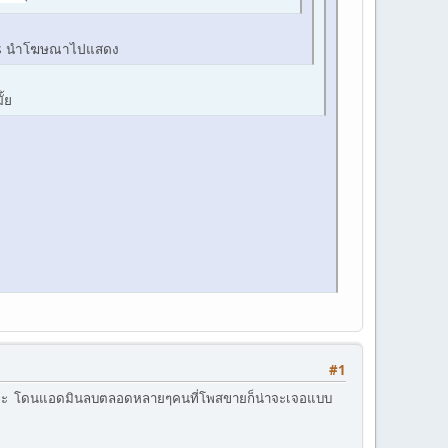
words นำโฆษณาไปแสดง
้ย
#1
ลบเองค่ะ โดนแอดมินลบตลอดหลายๆคนที่โพสขายก็น่าจะเจอแบบ