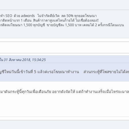
้องทำ SEO ด้วย adwords ไม่จำกัดคีย์เวิด ลด 50% ทุกยอดโฆษณา
าติดหน้าแรก 1 เดือน สินค้าราคาสูงแค่ไหนก็ายได้ ไม่เชื่อต้องลอง!!
ครดิตลงโฆษณา 1,500 ทุกบัญชี ขายบัญชีละ 1,500 บาท เคลมได้ 2 ครั้งกรณีโดนแบน
ใน 31 สิงหาคม 2018, 15:34:25
 บัญชีใหม่วันนี้เข้าวันที่ 5 แล้วค่ะรอโฆษณาทำงาน ส่วนกระทู้ที่โพสขายไม
าดันกระทู้นี้ทุกวันเพื่อเตือนภัย อยากดังจัดให้ แต่ถ้าทำงานเสร็จเมื่อไหร่จะมาล