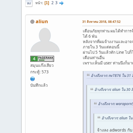
2
3
หน้า
1
ลง
aliun
31 สิงหาคม 2018, 08:47:52
เตือนภัยทุกท่าน ผมได้ทำการ
ได้ 6 พัน
หลังจากที่ผมจ้างงานและอาจจะม
ภายใน 3 วันแต่ตอนนี้
ผ่านไป 5 วันแล้วทัก Line ไปก
เตือนท่านอื่น
เพราะเห็นมี user ท่านนึงก็
สมุนแก๊งเสียว
กระทู้: 573
อ้างถึงจาก: nv7876 ใน 31
บันทึกแล้ว
อ้างถึงจาก: aliun ใน 30
อ้างถึงจาก: waraporn
อ้างถึงจาก: aliun ใ
จ้างลง adwords กั