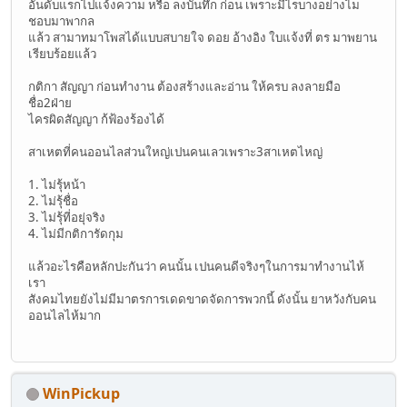
อันดับแรกไปแจ้งความ หรือ ลงบันทึก ก่อน เพราะมีไรบางอย่างไม
ชอบมาพากล
แล้ว สามาทมาโพสได้แบบสบายใจ ดอย อ้างอิง ใบแจ้งที่ ตร มาพยาน
เรียบร้อยแล้ว
กติกา สัญญา ก่อนทำงาน ต้องสร้างและอ่าน ให้ครบ ลงลายมือ
ชื่อ2ฝ่าย
ไครผิดสัญญา ก้ฟ้องร้องได้
สาเหตที่คนออนไลส่วนใหญ่เปนคนเลวเพราะ3สาเหตไหญ่
1. ไม่รุ้หน้า
2. ไม่รุ้ชื่อ
3. ไม่รุ้ที่อยุ่จริง
4. ไม่มีกติการัดกุม
แล้วอะไรคือหลักปะกันว่า คนนั้น เปนคนดีจริงๆในการมาทำงานไห้
เรา
สังคมไทยยังไม่มีมาตรการเดดขาดจัดการพวกนี้ ดังนั้น ยาหวังกับคน
ออนไลไห้มาก
WinPickup