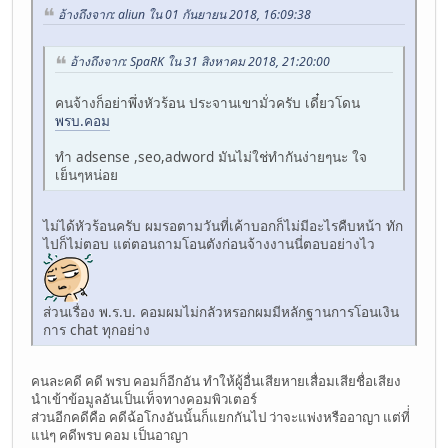
อ้างถึงจาก: aliun ใน 01 กันยายน 2018, 16:09:38
อ้างถึงจาก: SpaRK ใน 31 สิงหาคม 2018, 21:20:00
คนจ้างก็อย่าพึ่งหัวร้อน ประจานเขามั่วครับ เดี๋ยวโดน
พรบ.คอม
ทำ adsense ,seo,adword มันไม่ใช่ทำกันง่ายๆนะ ใจ
เย็นๆหน่อย
ไม่ได้หัวร้อนครับ ผมรอตามวันที่เค้าบอกก็ไม่มีอะไรคืบหน้า ทัก
ไปก็ไม่ตอบ แต่ตอนถามโอนตังก่อนจ้างงานนี่ตอบอย่างไว
ส่วนเรื่อง พ.ร.บ. คอมผมไม่กลัวหรอกผมมีหลักฐานการโอนเงิน
การ chat ทุกอย่าง
คนละคดี คดี พรบ คอมก็อีกอัน ทำให้ผู้อื่นเสียหายเสื่อมเสียชื่อเสียง
นำเข้าข้อมูลอันเป็นเท็จทางคอมพิวเตอร์
ส่วนอีกคดีคือ คดีฉ้อโกงอันนั้นก็แยกกันไป ว่าจะแพ่งหรืออาญา แต่ที่่
แน่ๆ คดีพรบ คอม เป็นอาญา