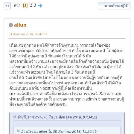
2
3
หน้า
1
ลง
การกระทำของผู้ใช้
aliun
31 สิงหาคม 2018, 08:47:52
เตือนภัยทุกท่าน ผมได้ทำการจ้างงานนาง วราภรณ์ เรืองทอง
user:waraporn555 จากห้องค้าขาย ทำโฆษณา adword โดยผู้ขาย
ได้อ้างว่ามีคูปองจ่าย 3 พันแต่ลงโฆษณาได้ 6 พัน
หลังจากที่ผมจ้างงานและอาจจะมีท่านอื่นจ้างด้วยจำนวนนึง ผู้ขายได้
ลงโฆษณาไป 2 พัน แล้ว google แจ้งว่าบัตรตัดเงินไม่ผ่าน ผู้ขายได้
แจ้งว่าจะทำ account ใหม่ให้ภายใน 3 วันแต่ตอนนี้
ผ่านไป 5 วันแล้วทัก Line ไปก็ไม่ตอบ นอกจากนั้นผู้ขายยังลบกระทู้ที่
ลงขายออกหลังจากที่ผมไป post ตามงาน ผมทำใจแล้วว่าไม่ได้เงิน
คืนแน่นอน แต่ที่มา post กระทู้นี้เพื่อเตือนท่านอื่น
เพราะเห็นมี user ท่านนึงก็มาแจ้งมาว่านาง วราภรณ์ เรืองทอง เคย
ทำแบบนี้มาแล้วหลายครั้งและขอความกรุณา admin ช่วยตรวจสอบผู้
ที่จะลงขายในห้องค้าขายด้วยครับ
อ้างถึงจาก: nv7876 ใน 31 สิงหาคม 2018, 01:34:23
อ้างถึงจาก: aliun ใน 30 สิงหาคม 2018, 15:20:46