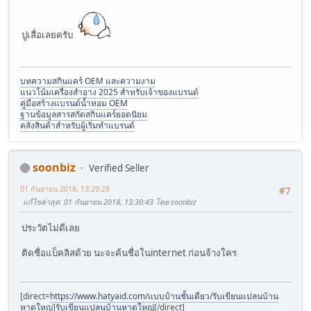
ปูเสื่อเลยครับ
บทความสกินแคร์ OEM และความงาม
แนวโน้มเครื่องสำอาง 2025 สำหรับเจ้าของแบรนด์
คู่มือสร้างแบรนด์น้ำหอม OEM
ฐานข้อมูลสารสกัดสกินแคร์ยอดนิยม
คลังสินค้าสำหรับผู้เริ่มทำแบรนด์
soonbiz
Verified Seller
01 กันยายน 2018, 13:29:28
#7
แก้ไขล่าสุด
: 01 กันยายน 2018, 13:30:43 โดย soonbiz
ประวัตไม่ดีเลย
ติดชื่อแบ็คลิสด้วย นะจะค้นชื่อในinternet ก่อนจ้างใคร
[direct=
https://www.hatyaid.com/แบบบ้านชั้นเดียว/รับเขียนแปลนบ้าน
หาดใหญ]รับเขียนแปลนบ้านหาดใหญ่
[/direct]