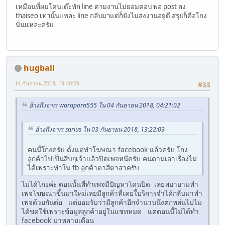
เหมือนที่ผมโดนเด๊ะทัก line ตามงานไม่ยอมตอบ พอ post ลง
thaiseo เท่านั้นแหละ line กลับมาแต่ก็ยังไม่ส่งงานอยู่ดี สรุปก็คือโกง
นั่นแหละครับ
hugball
14 กันยายน 2018, 19:40:59
#33
อ้างถึงจาก: waraporn555 ใน 04 กันยายน 2018, 04:21:02
อ้างถึงจาก: sarius ใน 03 กันยายน 2018, 13:22:03
คนนี้โกงครับ ตั้งแต่ทำโฆษณา facebook แล้วครับ โกง
ลูกค้าไปเป็นสิบๆเจ้าแล้วปิดเพจหนีครับ คนตามเอาเรื่องไม่
ได้เพราะทำใน fb ลูกค้าตาสีตาสาครับ
ไม่ได้โกงค่ะ ตอนนั้นที่ทำเพจมีปัญหาโดนปิด เลยพยายามทำ
เพจโฆษณาขึ้นมาใหม่เลยมีลูกค้าที่เคยใ้บริการจำได้กลับมาทำ
เพจด้วยกันต่อ แต่ยอมรับว่ามีลูกค้าอีกจำนวนนึงตกหล่นไปไม
ได้ชดใช้เพราะข้อมูลลูกค้าอยู่ในแชทหมด แต่ตอนนี้ไม่ได้ทำ
facebook มาหลายเดือน