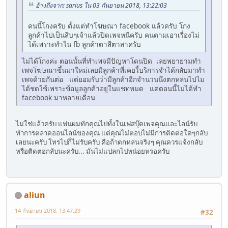
อ้างถึงจาก: sarius ใน 03 กันยายน 2018, 13:22:03
คนนี้โกงครับ ตั้งแต่ทำโฆษณา facebook แล้วครับ โกง
ลูกค้าไปเป็นสิบๆเจ้าแล้วปิดเพจหนีครับ คนตามเอาเรื่องไม่
ได้เพราะทำใน fb ลูกค้าตาสีตาสาครับ
ไม่ได้โกงค่ะ ตอนนั้นที่ทำเพจมีปัญหาโดนปิด เลยพยายามทำ
เพจโฆษณาขึ้นมาใหม่เลยมีลูกค้าที่เคยใ้บริการจำได้กลับมาทำ
เพจด้วยกันต่อ แต่ยอมรับว่ามีลูกค้าอีกจำนวนนึงตกหล่นไปไม
ได้ชดใช้เพราะข้อมูลลูกค้าอยู่ในแชทหมด แต่ตอนนี้ไม่ได้ทำ
facebook มาหลายเดือน
ไม่ใช่แล้วครับ แฟนผมทักคุณไปทั้งในเฟสบุ๊คเพจคุณและไลน์รับ
ทำการตลาดออนไลน์ของคุณ แต่คุณไม่ตอบไม่มีการติดต่อใดๆกลับ
เลยนะครับ โทรไปก็ไม่รับครับ คือถ้าตกหล่นจริงๆ คุณควรแจ้งกลับ
หรือติดต่อกลับนะครับ... มันไม่แปลกไปหน่อยหรอครับ
aliun
14 กันยายน 2018, 13:47:29
#32