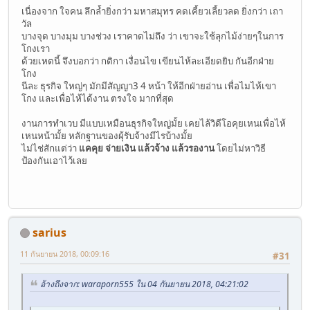
เนื่องจาก ใจคน ลึกล้ำยิ่งกว่า มหาสมุทร คดเคี้ยวเลี้ยวลด ยิ่งกว่า เถา
วัล
บางจุด บางมุม บางช่วง เราคาดไม่ถึง ว่า เขาจะใช้ลุกไม้ง่ายๆในการ
โกงเรา
ด้วยเหตนี้ จึงบอกว่า กติกา เงื่อนไข เขียนไห้ละเอียดยิบ กันอีกฝ่าย
โกง
นีละ ธุรกิจ ใหญ่ๆ มักมีสัญญา3 4 หน้า ให้อีกฝ่ายอ่าน เพื่อไมไห้เขา
โกง และเพื่อไห้ได้งาน ตรงใจ มากที่สุด
งานการทำเวบ มีแบบเหมือนธุรกิจใหญ่มั้ย เคยไล้วิดีโอคุยเหนเพื่อไห้
เหนหน้ามั้ย หลักฐานของผุ้รับจ้างมีไรบ้างมั้ย
ไม่ไช่สักแต่ว่า
แคคุย จ่ายเงิน แล้วจ้าง แล้วรองาน
โดยไม่หาวิธี
ป้องกันเอาไว้เลย
sarius
11 กันยายน 2018, 00:09:16
#31
อ้างถึงจาก: waraporn555 ใน 04 กันยายน 2018, 04:21:02