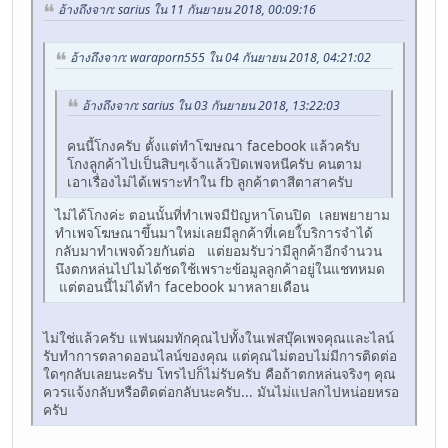
อ้างถึงจาก: sarius ใน 11 กันยายน 2018, 00:09:16
อ้างถึงจาก: waraporn555 ใน 04 กันยายน 2018, 04:21:02
อ้างถึงจาก: sarius ใน 03 กันยายน 2018, 13:22:03
คนนี้โกงครับ ตั้งแต่ทำโฆษณา facebook แล้วครับ
โกงลูกค้าไปเป็นสิบๆเจ้าแล้วปิดเพจหนีครับ คนตาม
เอาเรื่องไม่ได้เพราะทำใน fb ลูกค้าตาสีตาสาครับ
ไม่ได้โกงค่ะ ตอนนั้นที่ทำเพจมีปัญหาโดนปิด เลยพยายาม
ทำเพจโฆษณาขึ้นมาใหม่เลยมีลูกค้าที่เคยใ้บริการจำได้
กลับมาทำเพจด้วยกันต่อ แต่ยอมรับว่ามีลูกค้าอีกจำนวน
นึงตกหล่นไปไมได้ชดใช้เพราะข้อมูลลูกค้าอยู่ในแชทหมด
แต่ตอนนี้ไม่ได้ทำ facebook มาหลายเดือน
ไม่ใช่แล้วครับ แฟนผมทักคุณไปทั้งในเฟสบุ๊คเพจคุณและไลน์
รับทำการตลาดออนไลน์ของคุณ แต่คุณไม่ตอบไม่มีการติดต่อ
ใดๆกลับเลยนะครับ โทรไปก็ไม่รับครับ คือถ้าตกหล่นจริงๆ คุณ
ควรแจ้งกลับหรือติดต่อกลับนะครับ... มันไม่แปลกไปหน่อยหรอ
ครับ