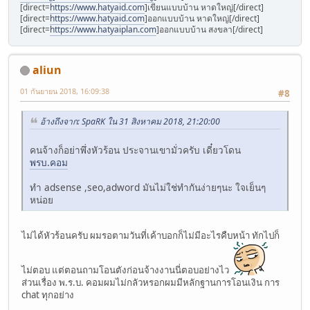
[direct=
https://www.hatyaid.com
]เขียนแบบบ้าน หาดใหญ่[/direct]
[direct=
https://www.hatyaid.com
]ออกแบบบ้าน หาดใหญ่[/direct]
[direct=
https://www.hatyaiplan.com
]ออกแบบบ้าน สงขลา[/direct]
aliun
01 กันยายน 2018, 16:09:38
#8
อ้างถึงจาก: SpaRK ใน 31 สิงหาคม 2018, 21:20:00
คนจ้างก็อย่าพึ่งหัวร้อน ประจานเขามั่วครับ เดี๋ยวโดน
พรบ.คอม
ทำ adsense ,seo,adword มันไม่ใช่ทำกันง่ายๆนะ ใจเย็นๆ
หน่อย
ไม่ได้หัวร้อนครับ ผมรอตามวันที่เค้าบอกก็ไม่มีอะไรคืบหน้า ทักไปก็
ไม่ตอบ แต่ตอนถามโอนตังก่อนจ้างงานนี่ตอบอย่างไว
ส่วนเรื่อง พ.ร.บ. คอมผมไม่กลัวหรอกผมมีหลักฐานการโอนเงิน การ
chat ทุกอย่าง