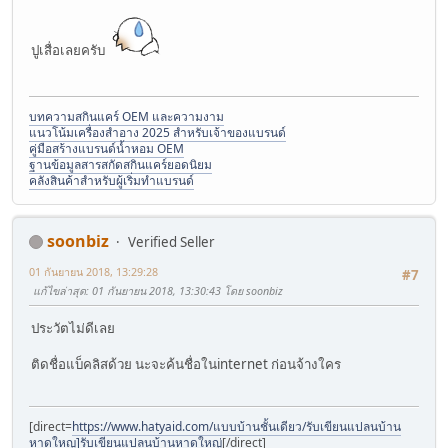
ปูเสื่อเลยครับ
บทความสกินแคร์ OEM และความงาม
แนวโน้มเครื่องสำอาง 2025 สำหรับเจ้าของแบรนด์
คู่มือสร้างแบรนด์น้ำหอม OEM
ฐานข้อมูลสารสกัดสกินแคร์ยอดนิยม
คลังสินค้าสำหรับผู้เริ่มทำแบรนด์
soonbiz
Verified Seller
01 กันยายน 2018, 13:29:28
#7
แก้ไขล่าสุด
: 01 กันยายน 2018, 13:30:43 โดย soonbiz
ประวัตไม่ดีเลย
ติดชื่อแบ็คลิสด้วย นะจะค้นชื่อในinternet ก่อนจ้างใคร
[direct=
https://www.hatyaid.com/แบบบ้านชั้นเดียว/รับเขียนแปลนบ้าน
หาดใหญ]รับเขียนแปลนบ้านหาดใหญ่
[/direct]