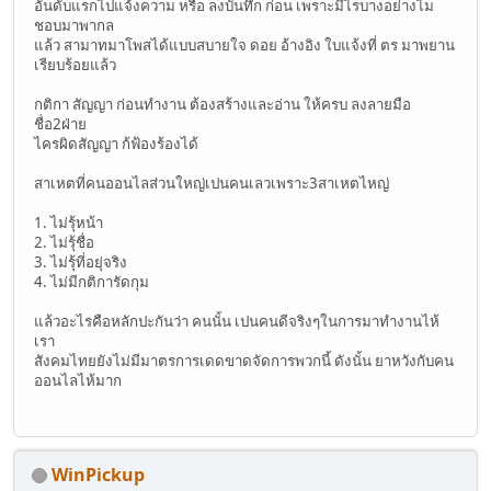
อันดับแรกไปแจ้งความ หรือ ลงบันทึก ก่อน เพราะมีไรบางอย่างไม
ชอบมาพากล
แล้ว สามาทมาโพสได้แบบสบายใจ ดอย อ้างอิง ใบแจ้งที่ ตร มาพยาน
เรียบร้อยแล้ว
กติกา สัญญา ก่อนทำงาน ต้องสร้างและอ่าน ให้ครบ ลงลายมือ
ชื่อ2ฝ่าย
ไครผิดสัญญา ก้ฟ้องร้องได้
สาเหตที่คนออนไลส่วนใหญ่เปนคนเลวเพราะ3สาเหตไหญ่
1. ไม่รุ้หน้า
2. ไม่รุ้ชื่อ
3. ไม่รุ้ที่อยุ่จริง
4. ไม่มีกติการัดกุม
แล้วอะไรคือหลักปะกันว่า คนนั้น เปนคนดีจริงๆในการมาทำงานไห้
เรา
สังคมไทยยังไม่มีมาตรการเดดขาดจัดการพวกนี้ ดังนั้น ยาหวังกับคน
ออนไลไห้มาก
WinPickup