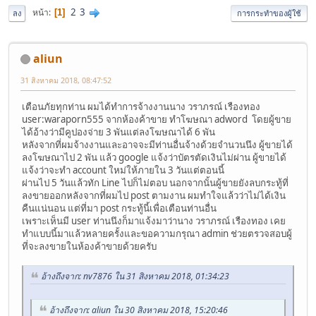
2
3
หน้า
1
ลง
การกระทำของผู้ใช้
aliun
31 สิงหาคม 2018, 08:47:52
เตือนภัยทุกท่าน ผมได้ทำการจ้างงานนาง วราภรณ์ เรืองทอง
user:waraporn555 จากห้องค้าขาย ทำโฆษณา adword โดยผู้ขาย
ได้อ้างว่ามีคูปองจ่าย 3 พันแต่ลงโฆษณาได้ 6 พัน
หลังจากที่ผมจ้างงานและอาจจะมีท่านอื่นจ้างด้วยจำนวนนึง ผู้ขายได้
ลงโฆษณาไป 2 พัน แล้ว google แจ้งว่าบัตรตัดเงินไม่ผ่าน ผู้ขายได้
แจ้งว่าจะทำ account ใหม่ให้ภายใน 3 วันแต่ตอนนี้
ผ่านไป 5 วันแล้วทัก Line ไปก็ไม่ตอบ นอกจากนั้นผู้ขายยังลบกระทู้ที่
ลงขายออกหลังจากที่ผมไป post ตามงาน ผมทำใจแล้วว่าไม่ได้เงิน
คืนแน่นอน แต่ที่มา post กระทู้นี้เพื่อเตือนท่านอื่น
เพราะเห็นมี user ท่านนึงก็มาแจ้งมาว่านาง วราภรณ์ เรืองทอง เคย
ทำแบบนี้มาแล้วหลายครั้งและขอความกรุณา admin ช่วยตรวจสอบผู้
ที่จะลงขายในห้องค้าขายด้วยครับ
อ้างถึงจาก: nv7876 ใน 31 สิงหาคม 2018, 01:34:23
อ้างถึงจาก: aliun ใน 30 สิงหาคม 2018, 15:20:46