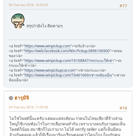
04 กันยายน 2018, 10:54:59
#17
สรุปว่ายังไง ติดตามๆ
<a href="
https://www.winpickup.com
">รถรับจ้าง</a>
<a href="
https://web.facebook.com/Win.Pickup.0896106900
">รถขน
ของ</a>
<a href="
https://www.winpickup.com/16168847/รถกระบะให้เช่า
">รถ
กระบะให้เช่า</a>
<a href="
https://www.winpickupcar.com
">เช่ารถกระบะ</a>
<a href="
https://www.winpickup.com/16461669/เช่ารถห้องเย็น
">เช่ารถ
ห้องเย็น</a>
ฮารุมิจิ
04 กันยายน 2018, 11:03:46
#18
ไม่ใช่โพสต์นี้นะครับ แต่ผมแค่สงสัยนะว่าคนในไทยเสียวที่จ้างส่วน
ใหญ่ใช้เกณฑ์อะไรในการเลือกคนทำกัน เพราะบางคนรับงานผมเห็น
โพสต์ก็น้อย สมาชิกก็ไม่เก่ามาก ไม่ได้ verify seller แต่ก็เห็นมีคน
จ้างกันตลอด แล้วก็มีเรื่องมาร้องเรียนตลอดว่าโดนโกง ก็งงกับคน