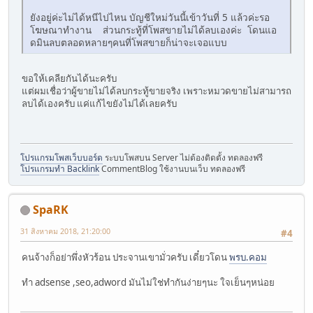
ยังอยู่ค่ะไม่ได้หนีไปไหน บัญชีใหม่วันนี้เข้าวันที่ 5 แล้วค่ะรอ
โฆษณาทำงาน ส่วนกระทู้ที่โพสขายไม่ได้ลบเองค่ะ โดนแอ
ดมินลบตลอดหลายๆคนที่โพสขายก็น่าจะเจอแบบ
ขอให้เคลียกันได้นะครับ
แต่ผมเชื่อว่าผู้ขายไม่ได้ลบกระทู้ขายจริง เพราะหมวดขายไม่สามารถ
ลบได้เองครับ แค่แก้ไขยังไม่ได้เลยครับ
โปรแกรมโพสเว็บบอร์ด
ระบบโพสบน Server ไม่ต้องติดตั้ง ทดลองฟรี
โปรแกรมทำ Backlink
CommentBlog ใช้งานบนเว็บ ทดลองฟรี
SpaRK
31 สิงหาคม 2018, 21:20:00
#4
คนจ้างก็อย่าพึ่งหัวร้อน ประจานเขามั่วครับ เดี๋ยวโดน
พรบ.คอม
ทำ adsense ,seo,adword มันไม่ใช่ทำกันง่ายๆนะ ใจเย็นๆหน่อย