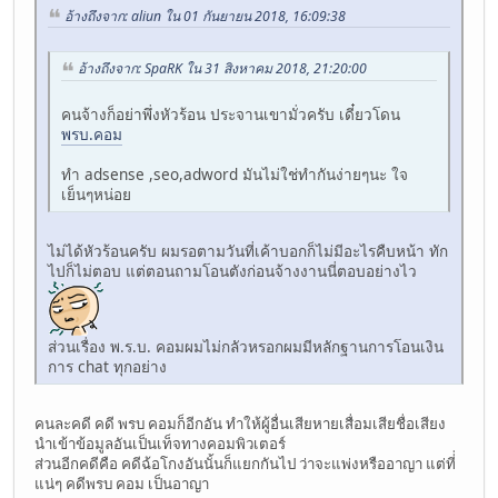
อ้างถึงจาก: aliun ใน 01 กันยายน 2018, 16:09:38
อ้างถึงจาก: SpaRK ใน 31 สิงหาคม 2018, 21:20:00
คนจ้างก็อย่าพึ่งหัวร้อน ประจานเขามั่วครับ เดี๋ยวโดน
พรบ.คอม
ทำ adsense ,seo,adword มันไม่ใช่ทำกันง่ายๆนะ ใจ
เย็นๆหน่อย
ไม่ได้หัวร้อนครับ ผมรอตามวันที่เค้าบอกก็ไม่มีอะไรคืบหน้า ทัก
ไปก็ไม่ตอบ แต่ตอนถามโอนตังก่อนจ้างงานนี่ตอบอย่างไว
ส่วนเรื่อง พ.ร.บ. คอมผมไม่กลัวหรอกผมมีหลักฐานการโอนเงิน
การ chat ทุกอย่าง
คนละคดี คดี พรบ คอมก็อีกอัน ทำให้ผู้อื่นเสียหายเสื่อมเสียชื่อเสียง
นำเข้าข้อมูลอันเป็นเท็จทางคอมพิวเตอร์
ส่วนอีกคดีคือ คดีฉ้อโกงอันนั้นก็แยกกันไป ว่าจะแพ่งหรืออาญา แต่ที่่
แน่ๆ คดีพรบ คอม เป็นอาญา