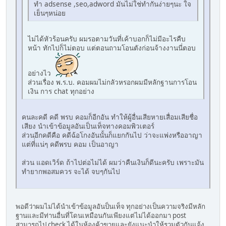
ทำ adsense ,seo,adword มันไม่ใช่ทำกันง่ายๆนะ ใจ
เย็นๆหน่อย
ไม่ได้หัวร้อนครับ ผมรอตามวันที่เค้าบอกก็ไม่มีอะไรคืบ
หน้า ทักไปก็ไม่ตอบ แต่ตอนถามโอนตังก่อนจ้างงานนี่ตอบ
อย่างไว
ส่วนเรื่อง พ.ร.บ. คอมผมไม่กลัวหรอกผมมีหลักฐานการโอน
เงิน การ chat ทุกอย่าง
คนละคดี คดี พรบ คอมก็อีกอัน ทำให้ผู้อื่นเสียหายเสื่อมเสียชื่อ
เสียง นำเข้าข้อมูลอันเป็นเท็จทางคอมพิวเตอร์
ส่วนอีกคดีคือ คดีฉ้อโกงอันนั้นก็แยกกันไป ว่าจะแพ่งหรืออาญา
แต่ที่่แน่ๆ คดีพรบ คอม เป็นอาญา
ส่วน แอดเวิร์ด ถ้าไปต่อไม่ได้ ผมว่าคืนเงินก็ดีนะครับ เพราะมัน
ทำยากพอสมควร จะได้ จบๆกันไป
พอดีว่าผมไม่ได้นำเข้าข้อมูลอันป็นเท็จ ทุกอย่างเป็นความจริงมีหลัก
ฐานและมีท่านอื่นที่โดนเหมือนกันเพียงแต่ไม่ได้ออกมา post
สามารถไป check ได้ในห้องค้าขายและยังแนะนำให้รวมตัวกันแจ้ง