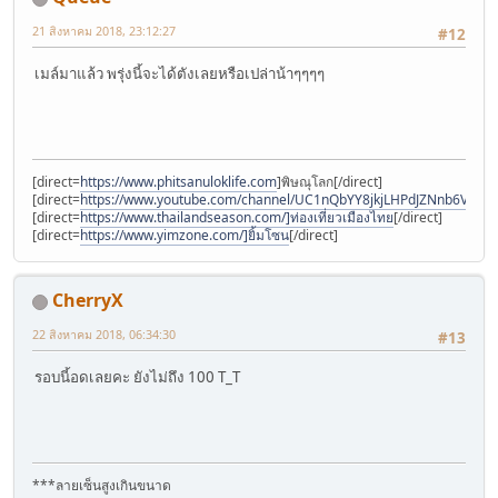
21 สิงหาคม 2018, 23:12:27
#12
เมล์มาแล้ว พรุ่งนี้จะได้ตังเลยหรือเปล่าน้าๆๆๆๆ
[direct=
https://www.phitsanuloklife.com
]พิษณุโลก[/direct]
[direct=
https://www.youtube.com/channel/UC1nQbYY8jkjLHPdJZNnb6Vw]N
[direct=
https://www.thailandseason.com/]ท่องเที่ยวเมืองไทย
[/direct]
[direct=
https://www.yimzone.com/]ยิ้มโซน
[/direct]
CherryX
22 สิงหาคม 2018, 06:34:30
#13
รอบนี้อดเลยคะ ยังไม่ถึง 100 T_T
***ลายเซ็นสูงเกินขนาด