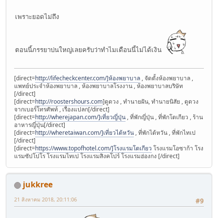
เพราะยอดไม่ถึง
ตอนนี้ภรรยาบ่นใหญ่เลยครับว่าทำไมเดือนนี้ไม่ได้เงิน
[direct=
http://lifecheckcenter.com/]ห้องพยาบาล
, จัดตั้งห้องพยาบาล ,
แพทย์ประจำห้องพยาบาล , ห้องพยาบาลโรงงาน , ห้องพยาบาลบริษัท
[/direct]
[direct=
http://roostershours.com
]ดูดวง , ทำนายฝัน, ทำนายนิสัย , ดูดวง
จากเบอร์โทรศัพท์ , เรื่องแปลก[/direct]
[direct=
http://wherejapan.com/]เที่ยวญี่ปุ่น
, ที่พักญี่ปุ่น , ที่พักโตเกียว , ร้าน
อาหารญี่ปุ่น[/direct]
[direct=
http://wheretaiwan.com/]เที่ยวไต้หวัน
, ที่พักไต้หวัน , ที่พักไทเป
[/direct]
[direct=
https://www.topofhotel.com/]โรงแรมโตเกียว
โรงแรมโอซาก้า โรง
แรมซัปโปโร โรงแรมไทเป โรงแรมสิงคโปร์ โรงแรมฮ่องกง [/direct]
jukkree
21 สิงหาคม 2018, 20:11:06
#9