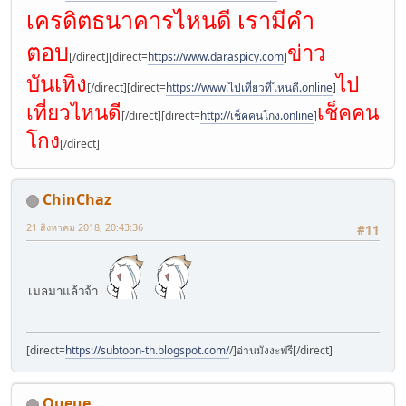
เครดิตธนาคารไหนดี เรามีคำ
ตอบ
ข่าว
[/direct][direct=
https://www.daraspicy.com
]
บันเทิง
ไป
[/direct][direct=
https://www.ไปเที่ยวที่ไหนดี.online
]
เที่ยวไหนดี
เช็คคน
[/direct][direct=
http://เช็คคนโกง.online
]
โกง
[/direct]
ChinChaz
21 สิงหาคม 2018, 20:43:36
#11
เมลมาแล้วจ้า
[direct=
https://subtoon-th.blogspot.com/
/]อ่านมังงะฟรี[/direct]
Queue