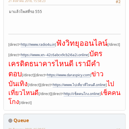
21 สิงหาคม 2018, 15:58:23
#2
มาแล้วโพสที่รอ 555
ฟังวิทยุออนไลน์
[direct=
http://www.radio4u.in
]
[/direct]
บัตร
[direct=
https://www.xn--42c6abcv9cb2i6a2i.online
]
เครดิตธนาคารไหนดี เรามีคำ
ตอบ
ข่าว
[/direct][direct=
https://www.daraspicy.com
]
บันเทิง
ไป
[/direct][direct=
https://www.ไปเที่ยวที่ไหนดี.online
]
เที่ยวไหนดี
เช็คคน
[/direct][direct=
http://เช็คคนโกง.online
]
โกง
[/direct]
Queue