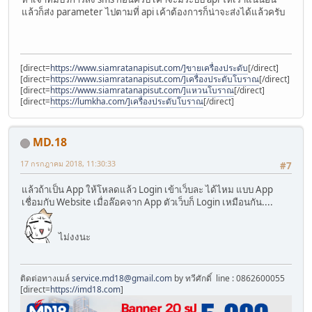
แล้วก็ส่ง parameter ไปตามที่ api เค้าต้องการก็น่าจะส่งได้แล้วครับ
[direct=
https://www.siamratanapisut.com/]ขายเครื่องประดับ
[/direct]
[direct=
https://www.siamratanapisut.com/]เครื่องประดับโบราณ
[/direct]
[direct=
https://www.siamratanapisut.com/]แหวนโบราณ
[/direct]
[direct=
https://lumkha.com/]เครื่องประดับโบราณ
[/direct]
MD.18
17 กรกฎาคม 2018, 11:30:33
#7
แล้วถ้าเป็น App ให้โหลดแล้ว Login เข้าเว็บละ ได้ไหม แบบ App
เชื่อมกับ Website เมื่อล๊อคจาก App ตัวเว็บก็ Login เหมือนกัน....
ไม่งงนะ
ติดต่อทางเมล์
service.md18@gmail.com
by ทวีศักดิ์ line : 0862600055
[direct=
https://imd18.com
]