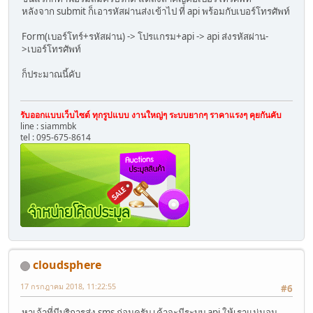
หลังจาก submit ก็เอารหัสผ่านส่งเข้าไป ที่ api พร้อมกับเบอร์โทรศัพท์
Form(เบอร์โทร์+รหัสผ่าน) -> โปรแกรม+api -> api ส่งรหัสผ่าน-
>เบอร์โทรศัพท์
ก็ประมาณนี้คับ
รับออกแบบเว็บไซต์ ทุกรูปแบบ งานใหญ่ๆ ระบบยากๆ ราคาแรงๆ คุยกันคับ
line : siammbk
tel : 095-675-8614
cloudsphere
17 กรกฎาคม 2018, 11:22:55
#6
หาเจ้าที่มีบริการส่ง sms ก่อนครับ เค้าจะมีระบบ api ให้เราแน่นอน