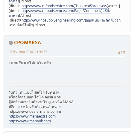
อาหาร
[/direct]
[direct=
https://www.mfoodservice.com/]โปรแกรมร้านอาหาร
[/direct]
[direct=
https://www.mfoodservice.com/Page/Content/1/]วิธีสั่ง
อาหาร
[/direct]
[direct=
http://www.npsupplyengineering.com/]ออกแบบและติดตั้งรอก
เครน/ลิฟท์ไฟฟ้า[/direct]
CPOMARSA
08 กันยายน 2018, 21:44:57
#17
เคยครับ แต่ไม่สนใจครับ
รับตัวแทนแบบไม่สต๊อก 109 บาท
ฟรีคอร์สสอนออนไลน์ 4 คอร์ส 4 วัน
ผู้จัดจำหน่ายสินค้ารายใหญ่แบรน์ด MANA
ปลีก - ส่ง พร้อมรับตัวแทนจำหน่าย
้https://www.dealermana.comm
https://www.manaextra.com
https://www.manaok.com