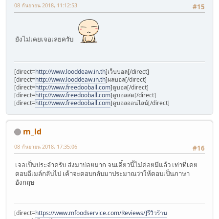
08 กันยายน 2018, 11:12:53
#15
ยังไม่เคยเจอเลยครับ
[direct=
http://www.looddeaw.in.th
]เว็บบอล[/direct]
[direct=
http://www.looddeaw.in.th
]ผลบอล[/direct]
[direct=
http://www.freedooball.com
]ดูบอล[/direct]
[direct=
http://www.freedooball.com
]ดูบอลสด[/direct]
[direct=
http://www.freedooball.com
]ดูบอลออนไลน์[/direct]
m_ld
08 กันยายน 2018, 17:35:06
#16
เจอเป็นประจำครับ ส่งมาบ่อยมาก จนเดี๋ยวนี้ไม่ค่อยมีแล้ว เท่าที่เคย
ตอบอีเมล์กลับไป เค้าจะตอบกลับมาประมาณว่าให้ตอบเป็นภาษา
อังกฤษ
[direct=
https://www.mfoodservice.com/Reviews/]รีวิวร้าน