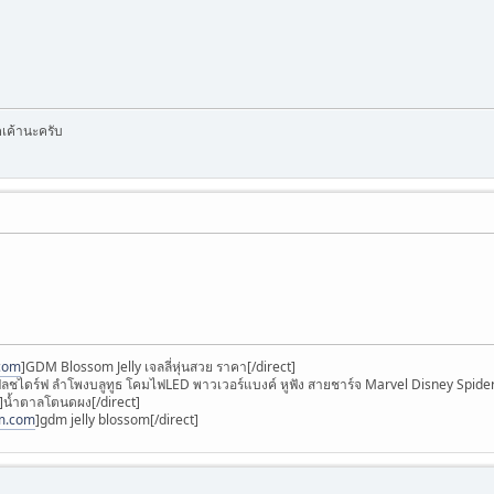
คเค้านะครับ
.com
]GDM Blossom Jelly เจลลี่หุ่นสวย ราคา[/direct]
ลชไดร์ฟ ลำโพงบลูทูธ โคมไฟLED พาวเวอร์แบงค์ หูฟัง สายชาร์จ Marvel Disney Spid
]น้ำตาลโตนดผง[/direct]
om.com
]gdm jelly blossom[/direct]