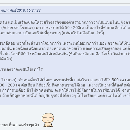
 กุมภาพันธ์ 2018, 15:24:23
ได้ครับ แต่เป็นเรื่องของโครงสร้างธุรกิจของตัวเรามากกว่าว่าเป็นแบบไหน ซึ
 (Adsense โฆษณา) พบว่าช่วงรายได้ 50 - 200เค เป็นอะไรที่ทำคนเดี่ยวได้ แต่ต
กมากลับความขยันและวินัยที่สูงมากๆ (แต่ผมไปไม่ถึงเกินกว่านี้)
กอีคอม พวกนี้จะลำบากใจมากกว่า เพราะเหนื่อยมากกว่าเยอะ กว่าจะได้เงิน ทำ
ต่อชิ้น พวกนี้จะเหนื่อยมาก ต้องหาคนมาช่วยเร็ว และความเสี่ยงธุรกิจสูง แต่ถ้
นเร็วนัก โดยที่มีกำไรหลักแสนได้เหมือนกัน (ข้อดีของอีคอม คือ โตเร็ว โตง่า
ได้แล้ว)
ัวเราเองว่าจะขยันได้เท่าไร
โฆษณา) ทำคนเดี่ยวได้เรื่อยๆ ตราบเท่าที่เรายังไหว อาจจะได้ถึง 500 เค เลย
 - 200 เค ต่อเดือน ก็ต้องเริ่มคิดหาคนช่วยได้เลย เพราะเป็นงานที่ต้องติดต่
ชม ถ้าทำคนเดี่ยว ถ้าไม่หาคนช่วย จะทำให้เราไม่มีโอกาสในการพัฒนาได้ งาน
ถ้าแก้ปัญหาพวกนี้ได้ ก็อยู่กับธุรกิจนี้ได้ยาวๆ โตได้เรื่อยๆ แต่ถ้าแก้ไม่ได้ เรา
์มาพอเห็นภาพคร่าวๆแล้ว