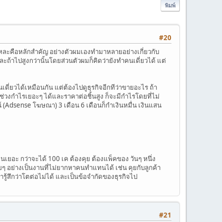
พิมพ์
#20
ี้แหละคือหลักสำคัญ อย่างตัวผมเองทำมาหลายอย่างเกี่ยวกับ
ถ้าไปสูงกว่านั้นโดยส่วนตัวผมก็คิดว่ายังทำคนเดี่ยวได้ แต่
่ยวได้เหมือนกัน แต่ต้องไปดูธุรกิจอีกทีว่าขายอะไร ถ้า
ีช่วงกำไรเยอะๆ ได้และราคาต่อชิ้นสูง ก็จะมีกำไรโดยที่ไม่
์ (Adsense โฆษณา) 3 เดือน 6 เดือนก็กำเงินหมื่น เงินแสน
นเยอะ กว่าจะได้ 100 เค ต้องคุย ต้องแพ็คของ วันๆ หนึ่ง
 อย่างเป็นงานที่ไม่ยากหาคนทำแทนได้ เช่น คุยกับลูกค้า
เรารู้สึกว่าโตต่อไม่ได้ และเป็นข้อจำกัดของธุรกิจไป
#21