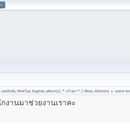
ยน
ป:
sealinda
,
NineTua
,
bugmai
,
pburin22
,
*~เก้าคุง~*
,
I~Beau
,
khanom
)
ยอดขายเท
►
พนักงานมาช่วยงานเราคะ