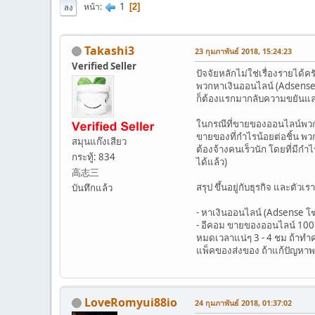
1
หน้า
2
ลง
Takashi3
23 กุมภาพันธ์ 2018, 15:24:23
Verified Seller
ปัจจัยหลักไม่ใช่เรื่องรายได้
พวกหาเงินออนไลน์ (Adsense โฆ
ก็ต้องแรกมากลับความขยันและวิ
ในกรณีที่ขายของออนไลน์พวกอี
ขายของที่กำไรน้อยต่อชิ้น พวก
สมุนแก๊งเสียว
ต้องจ้างคนเร็วนัก โดยที่มีก
กระทู้: 834
ได้แล้ว)
高志三
สรุป ขึ้นอยู่กับธุรกิจ และตัวเ
บันทึกแล้ว
- หาเงินออนไลน์ (Adsense โฆ
- อีคอม ขายของออนไลน์ 100 - 
หมดเวลาแน่ๆ 3 - 4 ชม ถ้าทำ
แพ็คของส่งของ ถ้าแก้ปัญหาพวกนี
LoveRomyui88io
24 กุมภาพันธ์ 2018, 01:37:02