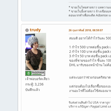
* ขายเว็บไทยสายขาว บทความเยอ
* ขายเว็บอิ้งสายขาว จ้างเขียน
ตอนแรกทำเพื่อจะติด Adsense แ
trudy
26 กุมภาพันธ์ 2018, 08:59:07
สมมติ อยากได้กำไรวันละ 50
1 กำไร 500 บาทต่อชิ้น pack 
2 กำไร 100 บาท ต่อชิ้น pack
3 กำไร 50 บาท ต่อชิ้น pack เ
ของพี่ชายของกำไร ชิ้นละ 1000
DHL มารับของหน้าบ้าน ไม่ต้
แต่จะบอกว่าช่วงก่อนคริสมาตร์
เจ้าพ่อบอร์ดเสียว
กระทู้: 3,236
แต่ก่อนต้องไปเลือกซื้อของเอง 
บันทึกแล้ว
งานอะไรที่ไม่ต้องใช้สมองมาก
รับส่งด่วนสินค้าไป USA ราคาถูก
บริการ แก้ปัญหา Paypal Limit แ