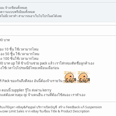
ะ จ้างเขียนทั้งหมด
บทความแบบพรีเมียมทั้งหมด
ต่ไม่มีเวลาทำ สามารถเอาเว็บไปโปรโมตได้เลย
00 บาท
เอง 10 ชิ้น ใช้เวลามากไหม
 เอง 50 ชิ้น ใช้เวลามากไหม
อง 100 ชิ่้นใช้เวลามากไหม
 บาท up ให้ ข้างบ้านช่วย pack แล้ว เราใส่กล่องติดชื่อลูกค้าเอง
องใช้เวลาไปไปรษณีย์ไทยเหมือนเมื่อก่อน
 Pack ของกันถึงตีสอง อันนี้ต้องจ้างรายวัน
ตอนนี้ supplier รู้ใจ ส่งผ่าน kerry
แต่ต้องควบคุม qc จ้างคนอื่น งานที่ต้องใช้สมอง เราทำเอง
 รับแก้ปัญหา eBay&Paypal บริการเปิดบัญชี สร้าง Feedback แก้ Suspension
ละปลด Limit Sales จาก eBay รับเขียน Title & Product Description