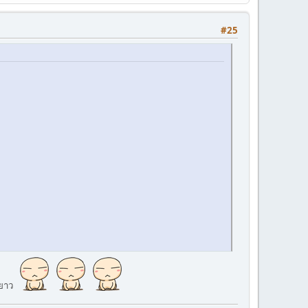
#25
งยาว