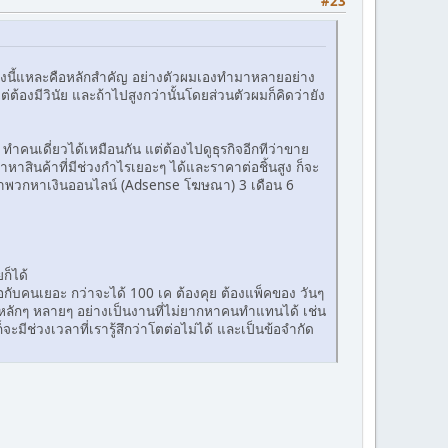
#23
่งตรงนี้แหละคือหลักสำคัญ อย่างตัวผมเองทำมาหลายอย่าง
้องมีวินัย และถ้าไปสูงกว่านั้นโดยส่วนตัวผมก็คิดว่ายัง
คนเดี่ยวได้เหมือนกัน แต่ต้องไปดูธุรกิจอีกทีว่าขาย
าหาสินค้าที่มีช่วงกำไรเยอะๆ ได้และราคาต่อชิ้นสูง ก็จะ
ยกว่าพวกหาเงินออนไลน์ (Adsense โฆษณา) 3 เดือน 6
ก็ได้
อกับคนเยอะ กว่าจะได้ 100 เค ต้องคุย ต้องแพ็คของ วันๆ
หลักๆ หลายๆ อย่างเป็นงานที่ไม่ยากหาคนทำแทนได้ เช่น
ก็จะมีช่วงเวลาที่เรารู้สึกว่าโตต่อไม่ได้ และเป็นข้อจำกัด