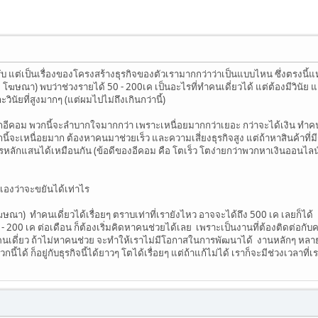
ครับ แต่เป็นเรื่องของโครงสร้างธุรกิจของตัวเรามากกว่าว่าเป็นแบบไหน ซึ่งตรงน
ษณา) พบว่าช่วงรายได้ 50 - 200เค เป็นอะไรที่ทำคนเดี่ยวได้ แต่ต้องมีวินัย และ
นัยที่สูงมากๆ (แต่ผมไปไม่ถึงเกินกว่านี้)
คอม พวกนี้จะลำบากใจมากกว่า เพราะเหนื่อยมากกว่าเยอะ กว่าจะได้เงิน ทำคนเดี
นี้จะเหนื่อยมาก ต้องหาคนมาช่วยเร็ว และความเสี่ยงธุรกิจสูง แต่ถ้าหาสินค้าที่ม
ำไรหลักแสนได้เหมือนกัน (ข้อดีของอีคอม คือ โตเร็ว โตง่ายกว่าพวกหาเงินออนไลน
ราเองว่าจะขยันได้เท่าไร
ษณา) ทำคนเดี่ยวได้เรื่อยๆ ตราบเท่าที่เรายังไหว อาจจะได้ถึง 500 เค เลยก็ได้
200 เค ต่อเดือน ก็ต้องเริ่มคิดหาคนช่วยได้เลย เพราะเป็นงานที่ต้องติดต่อกับค
คนเดี่ยว ถ้าไม่หาคนช่วย จะทำให้เราไม่มีโอกาสในการพัฒนาได้ งานหลักๆ หลายๆ
้ได้ ก็อยู่กับธุรกิจนี้ได้ยาวๆ โตได้เรื่อยๆ แต่ถ้าแก้ไม่ได้ เราก็จะมีช่วงเวลาที่