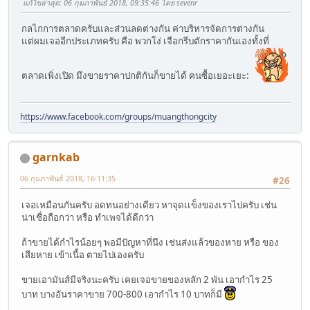
แก้ไขล่าสุด
: 06 กุมภาพันธ์ 2018, 09:35:46 โดย sevenr
กลไกการตลาดครับและส่วนลดต่างกัน ค่าบริหารจัดการต่างกัน
แต่ผมเจออีกประเภทครับ คือ
พวกโง่
เจือกรีบตักราคากันเองทั้งที่
มึงขายราคาปกติกันก็ขายได้ คนซื้อเยอะเยะ:
ตลาดเพิ่งเปิด
https://www.facebook.com/groups/muangthongcity
garnkab
06 กุมภาพันธ์ 2018, 16:11:35
#26
เจอเหมือนกันครับ อดทนอย่างเดียว หาจุดเเข็งของเราไปครับ เช่น
น่าเชื่อถือกว่า หรือ ทำเพจได้ดีกว่า
ถ้าขายได้กำไรน้อยๆ พอมีปัญหาที่นึง เช่นส่งแล้วของหาย หรือ ของ
เสียหาย เข้าเนื้อ ตายไปเองครับ
ขายเอามันส์มีจริงนะครับ เคยเจอขายของหลัก 2 พัน เอากำไร 25
บาท บางอันราคาขาย 700-800 เอากำไร 10 บาทก็มี