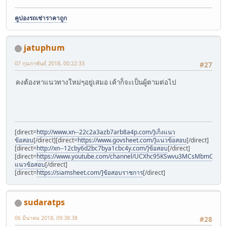
คูปองรถเช่าราคาถูก
jatuphum
07 กุมภาพันธ์ 2018, 00:22:33
#27
คงต้องหาแนวทางใหม่ๆอยู่เสมอ เค้าก็จะเป็นผู้ตามต่อไป
[direct=
http://www.xn--22c2a3azb7arb8a4p.com/]เก็งแนว
ข้อสอบ
[/direct][direct=
https://www.govsheet.com/]แนวข้อสอบ
[/direct]
[direct=
http://xn--12cby6d2bc7bya1cbc4y.com/]ข้อสอบ
[/direct]
[direct=
https://www.youtube.com/channel/UCXhc95KSwvu3MCsMbmCzSqw/]
แนวข้อสอบ
[/direct]
[direct=
https://siamsheet.com/]ข้อสอบราชการ
[/direct]
sudaratps
06 มีนาคม 2018, 09:38:38
#28