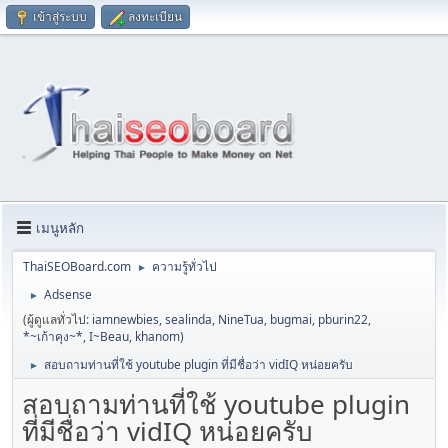
เข้าสู่ระบบ
ลงทะเบียน
เมนูหลัก
ThaiSEOBoard.com
ความรู้ทั่วไป
►
Adsense
►
(ผู้ดูแลทั่วไป:
iamnewbies
,
sealinda
,
NineTua
,
bugmai
,
pburin22
,
*~เก้าคุง~*
,
I~Beau
,
khanom
)
สอบถามท่านที่ใช้ youtube plugin ที่มีชื่อว่า vidIQ หน่อยครับ
►
สอบถามท่านที่ใช้ youtube plugin
ที่มีชื่อว่า vidIQ หน่อยครับ