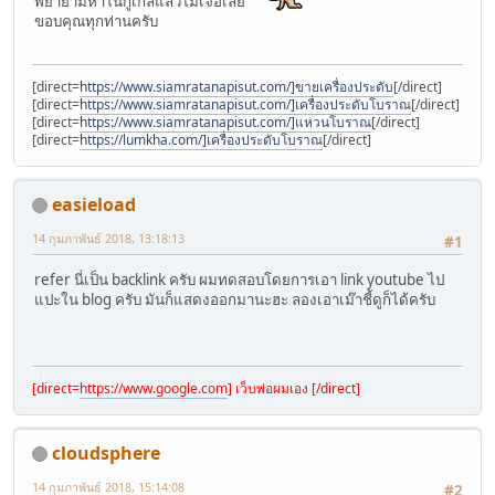
พยายามหาในกูเกิ้ลแล้วไม่เจอเลย
ขอบคุณทุกท่านครับ
[direct=
https://www.siamratanapisut.com/]ขายเครื่องประดับ
[/direct]
[direct=
https://www.siamratanapisut.com/]เครื่องประดับโบราณ
[/direct]
[direct=
https://www.siamratanapisut.com/]แหวนโบราณ
[/direct]
[direct=
https://lumkha.com/]เครื่องประดับโบราณ
[/direct]
easieload
14 กุมภาพันธ์ 2018, 13:18:13
#1
refer นี่เป็น backlink ครับ ผมทดสอบโดยการเอา link youtube ไป
แปะใน blog ครับ มันก็แสดงออกมานะฮะ ลองเอาเม๊าชี้ดูก็ได้ครับ
[direct=
https://www.google.com
] เว็บพ่อผมเอง [/direct]
cloudsphere
14 กุมภาพันธ์ 2018, 15:14:08
#2