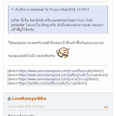
อ้างถึงจาก: easieload ใน 14 กุมภาพันธ์ 2018, 13:18:13
refer นี่เป็น backlink ครับ ผมทดสอบโดยการเอา link
youtube ไปแปะใน blog ครับ มันก็แสดงออกมานะฮะ ลองเอา
เม๊าชี้ดูก็ได้ครับ
โอ้ขอบคุณมากเลยครับ พอดีเห็นของเจ้าอื่นเค้าขึ้นกันเยอะแยะแต่
ของผมเลยยังไม่มี เลยสงสัยครับ
[direct=
https://www.siamratanapisut.com/]ขายเครื่องประดับ
[/direct]
[direct=
https://www.siamratanapisut.com/]เครื่องประดับโบราณ
[/direct]
[direct=
https://www.siamratanapisut.com/]แหวนโบราณ
[/direct]
[direct=
https://lumkha.com/]เครื่องประดับโบราณ
[/direct]
LoveRomyui88io
14 กุมภาพันธ์ 2018, 23:54:30
#3