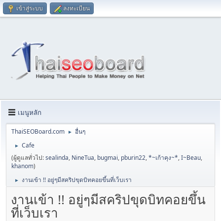
เข้าสู่ระบบ
ลงทะเบียน
เมนูหลัก
ThaiSEOBoard.com
อื่นๆ
►
Cafe
►
(ผู้ดูแลทั่วไป:
sealinda
,
NineTua
,
bugmai
,
pburin22
,
*~เก้าคุง~*
,
I~Beau
,
khanom
)
งานเข้า !! อยู่ๆมีสคริปขุดบิทคอยขึ้นที่เว็บเรา
►
งานเข้า !! อยู่ๆมีสคริปขุดบิทคอยขึ้น
ที่เว็บเรา