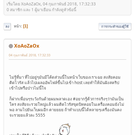
เริ่มโดย XoAoZaOx, 04 กุมภาพันธ์ 2018, 17:32:33
0 สมาชิก และ 1 ผู้มาเยือน กำลังดูหัวข้อนี้
หน้า
1
ลง
การกระทำของผู้ใช้
XoAoZaOx
04 กุมภาพันธ์ 2018, 17:32:33
ไม่รู้ที่มา ที่ไปอยู่ๆมันมีโค้ดส่วนนี้ในหน้าเว็บของเราเฉย สงสัยคอม
ติดไวรัส แล้วไปเผลออัพไฟล์ขี้นไปเข้า host เลยทำให้มันฝังสคริป
เข้าไปหรือป่าวไม่นี้ใจ
ก็ฝากเพื่อนๆระวังกันด้วยผมพลาดเอง #อยากรู้ต้วการจริงๆว่ามันเป็น
ใคร สงสัยจะรวยใหญ่แล้ว ผมติดไวรัสขุดบิทคอยในเครื่องคอมยังไม่
พอ ลามไปยันเว็บผมอีก ตายยยย ถ้าทำแบบนี้ได้หลายๆเครื่องมันคง
จะรวยยแล้วละ 5555