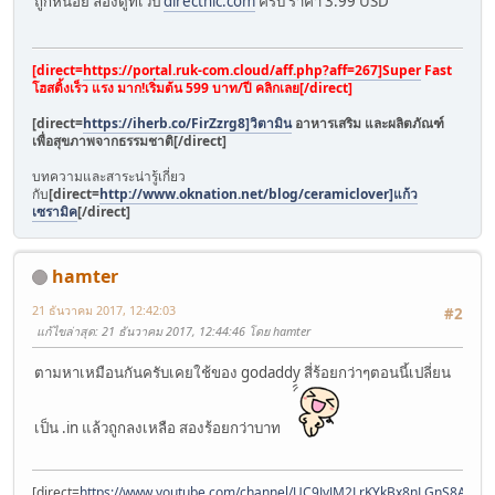
ถูกหน่อย ลองดูที่เวป
directnic.com
ครับ ราคา 3.99 USD
[direct=
https://portal.ruk-com.cloud/aff.php?aff=267]Super
Fast
โฮสติ้งเร็ว แรง มาก!เริ่มต้น 599 บาท/ปี คลิกเลย[/direct]
[direct=
https://iherb.co/FirZzrg8]วิตามิน
อาหารเสริม และผลิตภัณฑ์
เพื่อสุขภาพจากธรรมชาติ[/direct]
บทความและสาระน่ารู้เกี่ยว
กับ
[direct=
http://www.oknation.net/blog/ceramiclover]แก้ว
เซรามิค
[/direct]
hamter
21 ธันวาคม 2017, 12:42:03
#2
แก้ไขล่าสุด
: 21 ธันวาคม 2017, 12:44:46 โดย hamter
ตามหาเหมือนกันครับเคยใช้ของ godaddy สี่ร้อยกว่าๆตอนนี้เปลี่ยน
เป็น .in แล้วถูกลงเหลือ สองร้อยกว่าบาท
[direct=
https://www.youtube.com/channel/UC9JvJM2LrKYkBx8nLGnS8AQ]วิธ