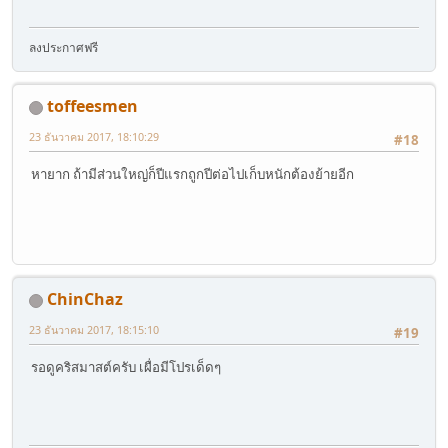
1and1.com
ครับ น่าจะถูกสุด ในตอนนี้ คือ $0.99(จดได้เพียง 1
โดเมนต่อแอคเค้า)ในปีแรก แต่ปีต่อไปจะตกอยู่ที่ $14.99 ครับ ดังนั้น
ทางที่ดีที่สุด เมื่อจดที่
1and1.com
ได้เกือบจะครบปีแล้ว ให้ย้ายไปที่
อื่น เช่น
name.com
ที่นี่เวลาโอนย้ายดอทคอมมาจะตกอยู่ที่ $8.75
ลงประกาศฟรี
toffeesmen
23 ธันวาคม 2017, 18:10:29
#18
หายาก ถ้ามีส่วนใหญ่ก็ปีแรกถูกปีต่อไปเก็บหนักต้องย้ายอีก
ChinChaz
23 ธันวาคม 2017, 18:15:10
#19
รอดูคริสมาสต์ครับ เผื่อมีโปรเด็ดๆ