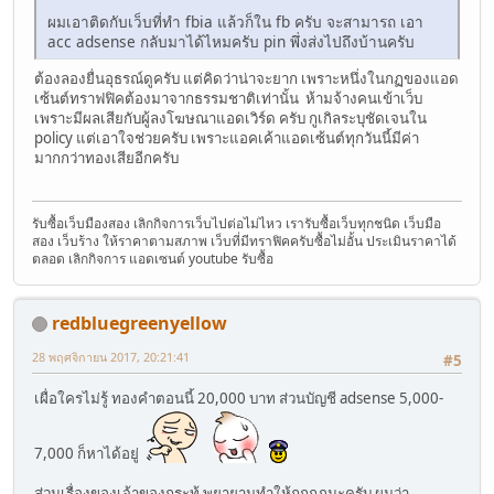
ผมเอาติดกับเว็บที่ทำ fbia แล้วก็ใน fb ครับ จะสามารถ เอา
acc adsense กลับมาได้ไหมครับ pin พึ่งส่งไปถึงบ้านครับ
ต้องลองยื่นอุธรณ์ดูครับ แต่คิดว่าน่าจะยาก เพราะหนึ่งในกฏของแอด
เซ้นต์ทราฟฟิคต้องมาจากธรรมชาติเท่านั้น ห้ามจ้างคนเข้าเว็บ
เพราะมีผลเสียกับผู้ลงโฆษณาแอดเวิร์ด ครับ กูเกิลระบุชัดเจนใน
policy แต่เอาใจช่วยครับ เพราะแอคเค้าแอดเซ้นต์ทุกวันนี้มีค่า
มากกว่าทองเสียอีกครับ
รับซื้อเว็บมืองสอง เลิกกิจการเว็บไปต่อไม่ไหว เรารับซื้อเว็บทุกชนิด เว็บมือ
สอง เว็บร้าง ให้ราคาตามสภาพ เว็บที่มีทราฟิคครับซื้อไม่อั้น ประเมินราคาได้
ตลอด เลิกกิจการ แอดเซนต์ youtube รับซื้อ
redbluegreenyellow
28 พฤศจิกายน 2017, 20:21:41
#5
เผื่อใครไม่รู้ ทองคำตอนนี้ 20,000 บาท ส่วนบัญชี adsense 5,000-
7,000 ก็หาได้อยู่
ส่วนเรื่องของเจ้าของกระทู้ พยายามทำให้ถูกกฎนะครับ ผมว่า