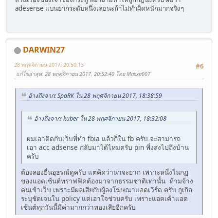
adesense แบนยากระดับหนึ่งเลยนะถ้าไม่ทำผิดหนักมากจริงๆ
DARWIN27
28 พฤศจิกายน 2017, 20:50:13
#6
แก้ไขล่าสุด
: 28 พฤศจิกายน 2017, 20:52:40 โดย Maxxa007
อ้างถึงจาก: SpaRK ใน 28 พฤศจิกายน 2017, 18:38:59
อ้างถึงจาก: kuber ใน 28 พฤศจิกายน 2017, 18:32:08
ผมเอาติดกับเว็บที่ทำ fbia แล้วก็ใน fb ครับ จะสามารถ
เอา acc adsense กลับมาได้ไหมครับ pin พึ่งส่งไปถึงบ้าน
ครับ
ต้องลองยื่นอุธรณ์ดูครับ แต่คิดว่าน่าจะยาก เพราะหนึ่งในกฏ
ของแอดเซ้นต์ทราฟฟิคต้องมาจากธรรมชาติเท่านั้น ห้ามจ้าง
คนเข้าเว็บ เพราะมีผลเสียกับผู้ลงโฆษณาแอดเวิร์ด ครับ กูเกิล
ระบุชัดเจนใน policy แต่เอาใจช่วยครับ เพราะแอคเค้าแอด
เซ้นต์ทุกวันนี้มีค่ามากกว่าทองเสียอีกครับ