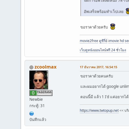
จัดการอัพโหลดหนัง 7k-10k 
อัพเสร็จพร้อมทำเว็ปเลย
ขอราคาด้วยครับ
movie2free
ดูซีรี่ย์
imovie hd
se
เว็บดูหนังออนไลน์ฟรี 24 ชั่วโมง
zcoolmax
17 ธันวาคม 2017, 16:54:15
ขอราคาด้วยคนครับ
และผมอยากได้ google unlimit
ตอนนี้มี แล้ว 1 I'd แค่อยากได้
Newbie
กระทู้: 31
https://www.twtopup.net
<< บริ
บันทึกแล้ว