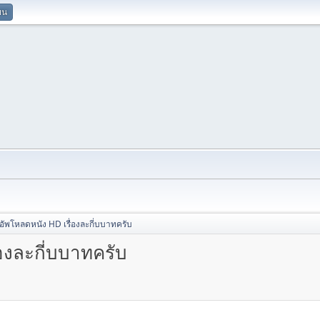
ยน
บอัพโหลดหนัง HD เรื่องละกี่บบาทครับ
่องละกี่บบาทครับ