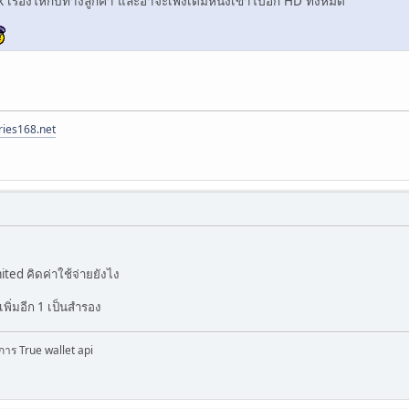
เรื่องให้กับทางลูกค้า และอาจะเพิ่งเติมหนังเข้าไปอีก HD ทั้งหมด
ries168.net
ed คิดค่าใช้จ่ายยังไง
เพิ่มอีก 1 เป็นสำรอง
การ True wallet api