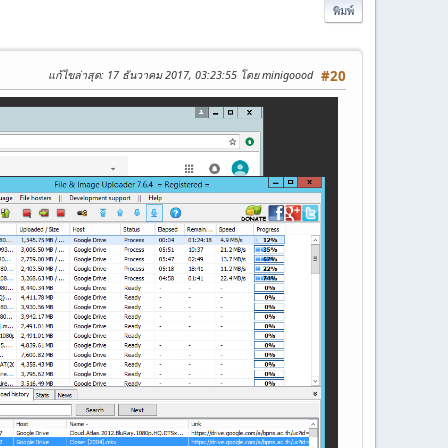
พิมพ์
แก้ไขล่าสุด
: 17 ธันวาคม 2017, 03:23:55 โดย minigoood
#20