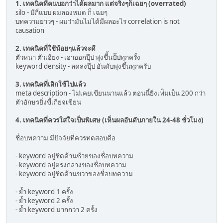
1. เทคนิคที่คนบอกว่าได้ผลมาก แต่จริงๆก็เฉยๆ (overrated)
silo - มีกี่แบบ ผมลองหมด ก็ เฉยๆ
บทความยาวๆ - ผมว่ามันไม่ได้มีผลอะไร correlation is not
causation
2. เทคนิคที่ใช้น้อยๆแล้วจะดี
ตัวหนา ตัวเอียง - เอาออกปุ๊ป พุ่งขึั้นปั๊ปทุกครั้ง
keyword density - ลดลงปุ๊ป อันดับพุ่งขึ้นทุกครับ
3. เทคนิคที่เลิกใช้ไปแล้ว
meta description - ไม่เคยเขียนนานแล้ว ตอนนี้ยิ่งเพ่ิมเป็น 200 กว่า
ตัวอักษรยิ่งขี้เกียจเขียน
4. เทคนิคที่ควรใส่ใจเป็นพิเศษ (เห็นผลอันดับภายใน 24-48 ชั่วโมง)
ชื่อบทความ มีปัจจัยที่ควรทดสอบคือ
- keyword อยู่ชิดด้านซ้ายของชื่อบทความ
- keyword อยู่ตรงกลางของชื่อบทความ
- keyword อยู่ชิดด้านขวาของชื่อบทความ
- ย้ำ keyword 1 ครั้ง
- ย้ำ keyword 2 ครั้ง
- ย้ำ keyword มากกว่า 2 ครั้ง