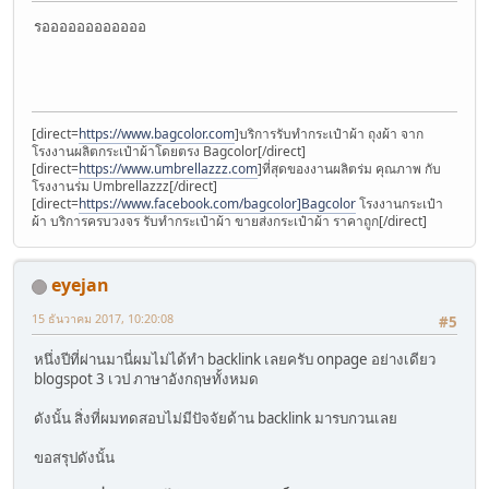
รออออออออออออ
[direct=
https://www.bagcolor.com
]บริการรับทำกระเป๋าผ้า ถุงผ้า จาก
โรงงานผลิตกระเป๋าผ้าโดยตรง Bagcolor[/direct]
[direct=
https://www.umbrellazzz.com
]ที่สุดของงานผลิตร่ม คุณภาพ กับ
โรงงานร่ม Umbrellazzz[/direct]
[direct=
https://www.facebook.com/bagcolor]Bagcolor
โรงงานกระเป๋า
ผ้า บริการครบวงจร รับทำกระเป๋าผ้า ขายส่งกระเป๋าผ้า ราคาถูก[/direct]
eyejan
15 ธันวาคม 2017, 10:20:08
#5
หนึ่งปีที่ผ่านมานี่ผมไม่ได้ทำ backlink เลยครับ onpage อย่างเดียว
blogspot 3 เวป ภาษาอังกฤษทั้งหมด
ดังนั้น สิ่งที่ผมทดสอบไม่มีปัจจัยด้าน backlink มารบกวนเลย
ขอสรุปดังนั้น