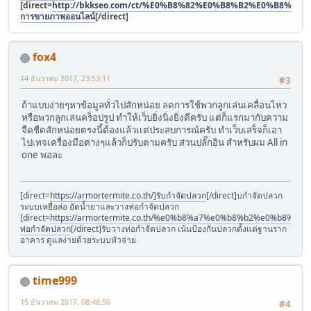
[direct=
http://bkkseo.com/ct/%E0%B8%82%E0%B8%B2%E0%B8%
การขายภาพออนไลน์
[/direct]
fox4
14 ธันวาคม 2017, 23:53:11
#3
ถ้าแบบง่ายๆหาข้อมูลทั่วไปสักหน่อย ลดการใช้พวกลูกเล่นเคลื่อนไหว
หรือพวกลูกเล่นคร็อปรูป ทำให้เว็บยิ่งนิ่งยิ่งดีครับ แต่ก็แรกมากับความ
จืดชืดสักหน่อยตรงนี้ต้องแล้วเเต่ประสบการณ์ครับ ทำเว็บเสร็จก็เอา
ไปเทจเครื่องมือต่างๆแล้วก็ปรับตามครับ ส่วนปลั๊กอิน สำหรับผม All in
one พอละ
[direct=
https://armortermite.co.th/]รับกำจัดปลวก
[/direct]บกำจัดปลวก
ระบบเหยื่อล่อ อัดน้ำยาและวางท่อกำจัดปลวก
[direct=
https://armortermite.co.th/%e0%b8%a7%e0%b8%b2%e0%
ท่อกำจัดปลวก
[/direct]รับวางท่อกำจัดปลวก เน้นป้องกันปลวกตั้งแต่ฐานราก
อาคาร ดูแลง่ายด้วยระบบหัวจ่าย
time999
15 ธันวาคม 2017, 08:46:50
#4