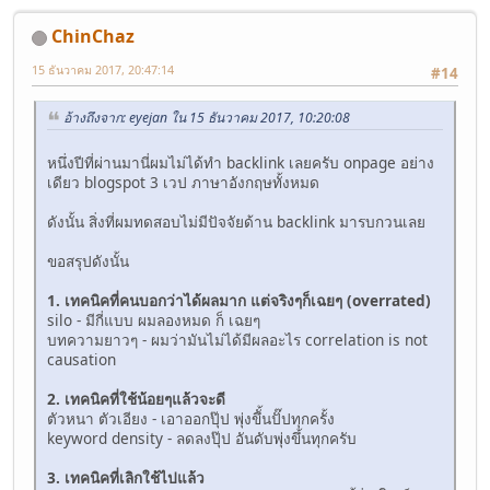
ChinChaz
15 ธันวาคม 2017, 20:47:14
#14
อ้างถึงจาก: eyejan ใน 15 ธันวาคม 2017, 10:20:08
หนึ่งปีที่ผ่านมานี่ผมไม่ได้ทำ backlink เลยครับ onpage อย่าง
เดียว blogspot 3 เวป ภาษาอังกฤษทั้งหมด
ดังนั้น สิ่งที่ผมทดสอบไม่มีปัจจัยด้าน backlink มารบกวนเลย
ขอสรุปดังนั้น
1. เทคนิคที่คนบอกว่าได้ผลมาก แต่จริงๆก็เฉยๆ (overrated)
silo - มีกี่แบบ ผมลองหมด ก็ เฉยๆ
บทความยาวๆ - ผมว่ามันไม่ได้มีผลอะไร correlation is not
causation
2. เทคนิคที่ใช้น้อยๆแล้วจะดี
ตัวหนา ตัวเอียง - เอาออกปุ๊ป พุ่งขึั้นปั๊ปทุกครั้ง
keyword density - ลดลงปุ๊ป อันดับพุ่งขึ้นทุกครับ
3. เทคนิคที่เลิกใช้ไปแล้ว