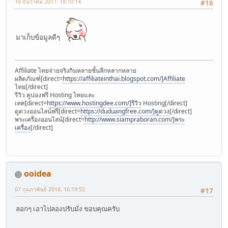
16 ธันวาคม 2017, 18:10:14
#16
มาเก็บข้อมูลดีๆ
Affiliate ไทยจ่ายจริงกินหลายชั้นลึกหลากหลาย
ผลิตภัณฑ์[direct=
https://affiliateinthai.blogspot.com/]Affiliate
ไทย[/direct]
รีวิว คูปองฟรี Hosting ไทยและ
เทศ[direct=
https://www.hostingdee.com/]รีวิว
Hosting[/direct]
ดูดวงออนไลน์ฟรี[direct=
https://duduangfree.com/]ดูดวง
[/direct]
พระเครื่องออนไลน์[direct=
http://www.siampraboran.com/]พระ
เครื่อง
[/direct]
ooidea
07 กุมภาพันธ์ 2018, 16:19:55
#17
ลอกๆ เอาไปลองปรับมั่ง ขอบคุณครับ