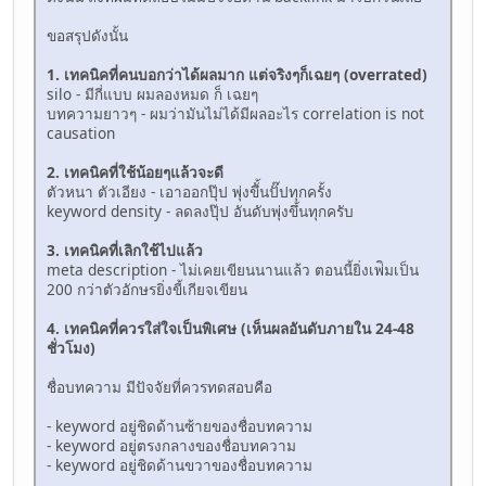
ขอสรุปดังนั้น
1. เทคนิคที่คนบอกว่าได้ผลมาก แต่จริงๆก็เฉยๆ (overrated)
silo - มีกี่แบบ ผมลองหมด ก็ เฉยๆ
บทความยาวๆ - ผมว่ามันไม่ได้มีผลอะไร correlation is not
causation
2. เทคนิคที่ใช้น้อยๆแล้วจะดี
ตัวหนา ตัวเอียง - เอาออกปุ๊ป พุ่งขึั้นปั๊ปทุกครั้ง
keyword density - ลดลงปุ๊ป อันดับพุ่งขึ้นทุกครับ
3. เทคนิคที่เลิกใช้ไปแล้ว
meta description - ไม่เคยเขียนนานแล้ว ตอนนี้ยิ่งเพ่ิมเป็น
200 กว่าตัวอักษรยิ่งขี้เกียจเขียน
4. เทคนิคที่ควรใส่ใจเป็นพิเศษ (เห็นผลอันดับภายใน 24-48
ชั่วโมง)
ชื่อบทความ มีปัจจัยที่ควรทดสอบคือ
- keyword อยู่ชิดด้านซ้ายของชื่อบทความ
- keyword อยู่ตรงกลางของชื่อบทความ
- keyword อยู่ชิดด้านขวาของชื่อบทความ