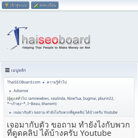
เข้าสู่ระบบ
ลงทะเบียน
เมนูหลัก
ThaiSEOBoard.com
ความรู้ทั่วไป
►
Adsense
►
(ผู้ดูแลทั่วไป:
iamnewbies
,
sealinda
,
NineTua
,
bugmai
,
pburin22
,
*~เก้าคุง~*
,
I~Beau
,
khanom
)
เจอมากับตัว ขอถาม ทำยังไงกับพวกที่ดูดคลิป ได้บ้างครับ Youtube
►
เจอมากับตัว ขอถาม ทำยังไงกับพวก
ที่ดูดคลิป ได้บ้างครับ Youtube