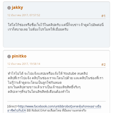
jakky
12 ธันวาคม 2017, 07:57:52
#1
ใส่โลโก้ช่องหรือชื่อเว็บไว้ในคลิปครับ แค่นี้ก็จบข่าว ถ้าดูดไปอัพต่อนี่
เราก็สบายเลย ไม่ต้องโปรโมทให้เมื่อยครับ
pinitko
12 ธันวาคม 2017, 19:58:14
#2
ทำไรไม่ได้ จะไปแจ้งแสปมหรือแจ้งให้ Youtube ลบคลิป
คลิปที่เราไปแจ้ง คลิปในช่องเราจะโดนไปด้วย และคลิปในช่องที่เรา
ไม่รู้ว่าเค้าดูดจะโดนเป็นลูกโซ่กันหมด
ยกเว้นคลิปสายขาวแล้วเราเป็นเจ้าของลิขสิทธิ์จริงๆ
คลิปเทาๆที่รอวันโดนลิขสิทธ์เตือนต้องทำใจ
[direct=
http://www.facebook.com/untibbrobot]เทรดหุ้นForexอย่างมือ
อาชีพไปกับEA
BB Robot EAสายเลือดไทย ที่มีผลงานเทรดจริง