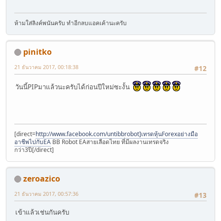
ห้ามใส่ลิงค์พนันครับ ทำอีกลบแอคเค้านะครับ
pinitko
21 ธันวาคม 2017, 00:18:38
#12
วันนี้PIPมาแล้วนะครับได้ก่อนปีใหม่ซะงั้น
[direct=
http://www.facebook.com/untibbrobot]เทรดหุ้นForexอย่างมือ
อาชีพไปกับEA
BB Robot EAสายเลือดไทย ที่มีผลงานเทรดจริง
กว่า3ปี[/direct]
zeroazico
21 ธันวาคม 2017, 00:57:36
#13
เข้าแล้วเช่นกันครับ