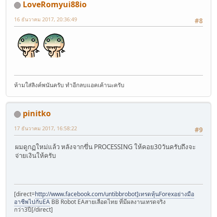
LoveRomyui88io
16 ธันวาคม 2017, 20:36:49
#8
ห้ามใส่ลิงค์พนันครับ ทำอีกลบแอคเค้านะครับ
pinitko
17 ธันวาคม 2017, 16:58:22
#9
ผมดูกฏใหม่แล้ว หลังจากขึ่น PROCESSING ให้คอย30วันครับถึงจะ
จ่ายเงินให้ครับ
[direct=
http://www.facebook.com/untibbrobot]เทรดหุ้นForexอย่างมือ
อาชีพไปกับEA
BB Robot EAสายเลือดไทย ที่มีผลงานเทรดจริง
กว่า3ปี[/direct]