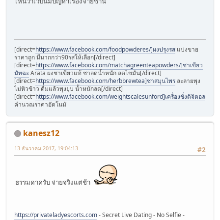
เห็นว่าเว็บนี้มีปัญหาเรื่องจ่ายช้านิ
[direct=
https://www.facebook.com/foodpowderes/]ผงปรุงรส
แบ่งขาย
ราคาถูก มีมากกว่า90รสให้เลือก[/direct]
[direct=
https://www.facebook.com/matchagreenteapowders/]ชาเขียว
มัทฉะ
Arata ผงชาเขียวแท้ ชาลดน้ำหนัก ลดไขมัน[/direct]
[direct=
https://www.facebook.com/herbbrewtea]ชาสมุนไพร
ละลายพุง
ไม่หิวข้าว ดื่มแล้วพุงยุบ น้ำหนักลด[/direct]
[direct=
https://www.facebook.com/weightscalesunford]เครื่องชั่งดิจิตอล
คำนวณราคาอัตโนมั
kanesz12
13 ธันวาคม 2017, 19:04:13
#2
ธรรมดาครับ จ่ายจริงแต่ช้า
https://privateladyescorts.com
- Secret Live Dating - No Selfie -