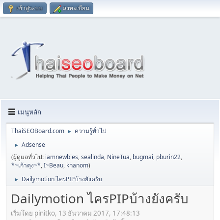
เข้าสู่ระบบ
ลงทะเบียน
เมนูหลัก
ThaiSEOBoard.com
ความรู้ทั่วไป
►
Adsense
►
(ผู้ดูแลทั่วไป:
iamnewbies
,
sealinda
,
NineTua
,
bugmai
,
pburin22
,
*~เก้าคุง~*
,
I~Beau
,
khanom
)
Dailymotion ไครPIPบ้างยังครับ
►
Dailymotion ไครPIPบ้างยังครับ
เริ่มโดย pinitko, 13 ธันวาคม 2017, 17:48:13