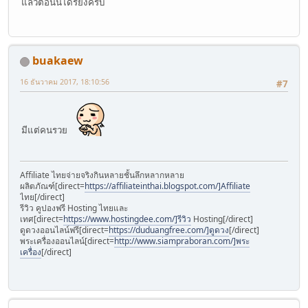
แล้วตอนนี้ได้รึยังครับ
buakaew
16 ธันวาคม 2017, 18:10:56
#7
มีแต่คนรวย
Affiliate ไทยจ่ายจริงกินหลายชั้นลึกหลากหลาย
ผลิตภัณฑ์[direct=
https://affiliateinthai.blogspot.com/]Affiliate
ไทย[/direct]
รีวิว คูปองฟรี Hosting ไทยและ
เทศ[direct=
https://www.hostingdee.com/]รีวิว
Hosting[/direct]
ดูดวงออนไลน์ฟรี[direct=
https://duduangfree.com/]ดูดวง
[/direct]
พระเครื่องออนไลน์[direct=
http://www.siampraboran.com/]พระ
เครื่อง
[/direct]