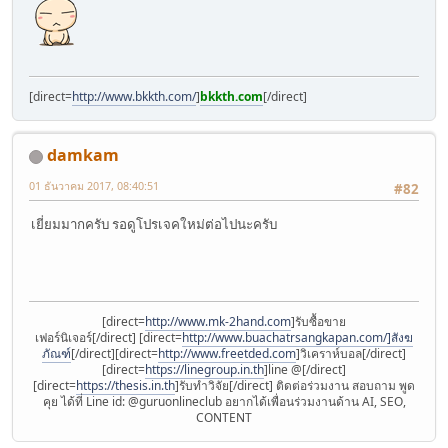
[direct=
http://www.bkkth.com/
]
bkkth.com
[/direct]
damkam
01 ธันวาคม 2017, 08:40:51
#82
เยี่ยมมากครับ รอดูโปรเจคใหม่ต่อไปนะครับ
[direct=
http://www.mk-2hand.com
]รับซื้อขาย
เฟอร์นิเจอร์[/direct] [direct=
http://www.buachatrsangkapan.com/]สังฆ
ภัณฑ์
[/direct][direct=
http://www.freetded.com
]วิเคราห์บอล[/direct]
[direct=
https://linegroup.in.th
]line @[/direct]
[direct=
https://thesis.in.th
]รับทำวิจัย[/direct] ติดต่อร่วมงาน สอบถาม พูด
คุย ได้ที่ Line id: @guruonlineclub อยากได้เพื่อนร่วมงานด้าน AI, SEO,
CONTENT