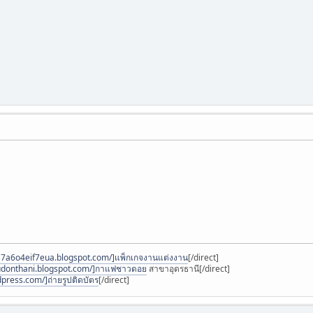
4a7a6o4eif7eua.blogspot.com/]แพ็กเกจงานแต่งงาน
[/direct]
-udonthani.blogspot.com/]กาแฟชาวดอย
สาขาอุดรธานี[/direct]
press.com/]ถ่ายรูปติดบัตร
[/direct]