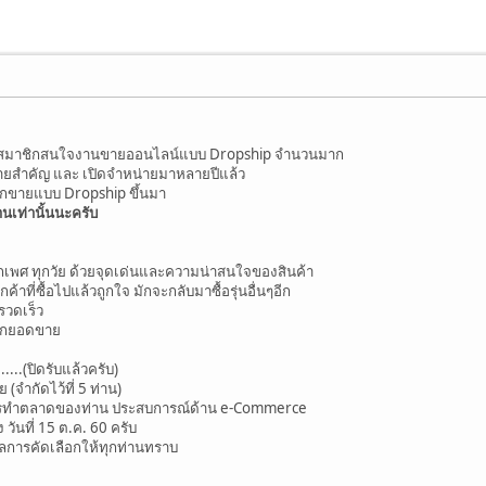
พื่อนสมาชิกสนใจงานขายออนไลน์แบบ Dropship จำนวนมาก
 รายสำคัญ และ เปิดจำหน่ายมาหลายปีแล้ว
ชิกขายแบบ Dropship ขึ้นมา
นเท่านั้นนะครับ
ม ทุกเพศ ทุกวัย ด้วยจุดเด่นและความน่าสนใจของสินค้า
ค้าที่ซื้อไปแล้วถูกใจ มักจะกลับมาซื้อรุ่นอื่นๆอีก
้รวดเร็ว
จากยอดขาย
.....(ปิดรับแล้วครับ)
(จำกัดไว้ที่ 5 ท่าน)
ีการทำตลาดของท่าน ประสบการณ์ด้าน e-Commerce
วันที่ 15 ต.ค. 60 ครับ
ผลการคัดเลือกให้ทุกท่านทราบ