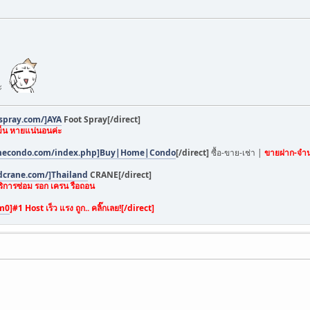
่ะ
spray.com/]AYA
Foot Spray[/direct]
ม็น หายแน่นอนค่ะ
mecondo.com/index.php]Buy|Home|Condo
[/direct]
ซื้อ-ขาย-เช่า |
ขายฝาก-จำ
dcrane.com/]Thailand
CRANE[/direct]
ริการซ่อม รอก เครน รือถอน
vm0
]
#1 Host เร็ว แรง ถูก.. คลิ๊กเลย![/direct]