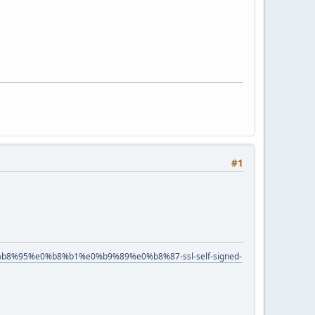
#1
8%95%e0%b8%b1%e0%b9%89%e0%b8%87-ssl-self-signed-