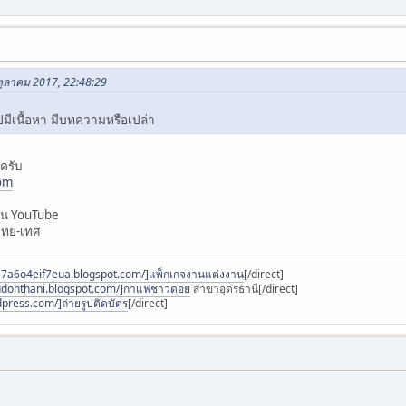
ตุลาคม 2017, 22:48:29
ูปมีเนื้อหา มีบทความหรือเปล่า
ครับ
com
ใน YouTube
งไทย-เทศ
4a7a6o4eif7eua.blogspot.com/]แพ็กเกจงานแต่งงาน
[/direct]
-udonthani.blogspot.com/]กาแฟชาวดอย
สาขาอุดรธานี[/direct]
press.com/]ถ่ายรูปติดบัตร
[/direct]