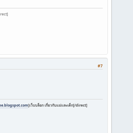
irect]
#7
one.blogspot.com
]เว็บบล็อก เกี่ยวกับแม่เเละเด็ก[/direct]