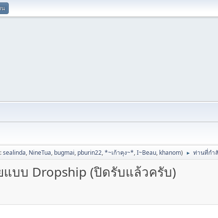
ยน
ป:
sealinda
,
NineTua
,
bugmai
,
pburin22
,
*~เก้าคุง~*
,
I~Beau
,
khanom
)
ท่านที่กำ
►
ายแบบ Dropship (ปิดรับแล้วครับ)