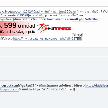
yy.blogspot.com/2012/10/adfly.html]หาเงินวันละ350บาท
มั่นคง จ่ายมาสิบปีแล้ว[/d
t/users/refer/519628]หารายได้กับ
popup เจ้านี้ เรทแรงคลิ๊ก[/direct]
ถูก จัดเลย
[direct=
https://support.hostneverdie.com/aff.php?aff=504
]
[/direct]
สิ[direct=
https://my.thaidatahosting.com/aff.php?aff=227]ที่นี่
.blogspot.com
]เว็บบล็อก IT โทรศัพท์ อัพเดตตลอด[/direct]
[direct=
https://kids8z
.blogspot.com
]เว็บบล็อก ข้อมูล เกี่ยวกับ ไดโนเสาร์[/direct]