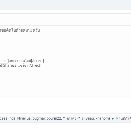
รั้งขอติดไปด้วยคนนะครับ
e.net
]เกษตรออนไลน์[/direct]
et
]Shareza แชร์ซ่า[/direct]
ป:
sealinda
,
NineTua
,
bugmai
,
pburin22
,
*~เก้าคุง~*
,
I~Beau
,
khanom
)
ท่านที่กำ
►