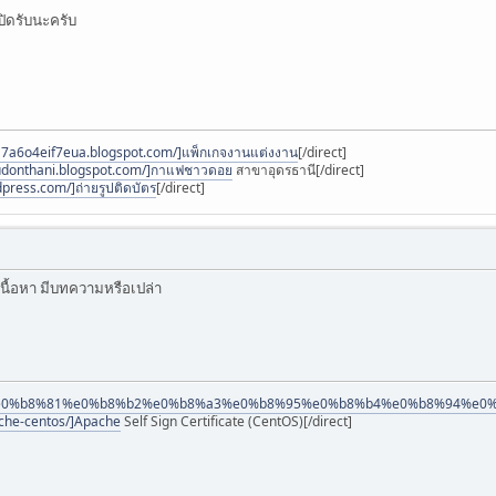
ปิดรับนะครับ
4a7a6o4eif7eua.blogspot.com/]แพ็กเกจงานแต่งงาน
[/direct]
-udonthani.blogspot.com/]กาแฟชาวดอย
สาขาอุดรธานี[/direct]
press.com/]ถ่ายรูปติดบัตร
[/direct]
ีเนื้อหา มีบทความหรือเปล่า
p/%e0%b8%81%e0%b8%b2%e0%b8%a3%e0%b8%95%e0%b8%b4%e0%b8%94%e0%b
e-centos/]Apache
Self Sign Certificate (CentOS)[/direct]