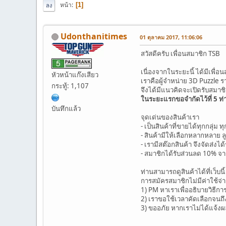
หน้า
1
ลง
Udonthanitimes
01 ตุลาคม 2017, 11:06:06
สวัสดีครับ เพื่อนสมาชิก TSB
เนื่องจากในระยะนี้ ได้มีเ
หัวหน้าแก๊งเสียว
เราคือผู้จำหน่าย 3D Puzzle
กระทู้: 1,107
จึงได้มีแนวคิดจะเปิดรับสมา
ในระยะแรกขอจำกัดไว้ที่ 5 ท่า
บันทึกแล้ว
จุดเด่นของสินค้าเรา
- เป็นสินค้าที่ขายได้ทุกกลุ่
- สินค้ามีให้เลือกหลากหลาย ลูก
- เรามีสต๊อกสินค้า จึงจัดส่งได
- สมาชิกได้รับส่วนลด 10% 
ท่านสามารถดูสินค้าได้ที่เว็บนี้ 
การสมัครสมาชิกไม่มีค่าใช้จ่าย 
1) PM หาเราเพื่ออธิบายวิธ
2) เราขอใช้เวลาคัดเลือกจนถึง 
3) ขออภัย หากเราไม่ได้แจ้ง