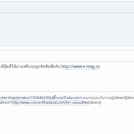
บุ๊คที่ให้อ่านฟรีแบบถูกลิขสิทธิ์ครับ
http://www.e-mag.co
stickershop/product/1058462/th]สติ๊กเกอร์ไลน์แปลกๆ
แนวๆ (แนวโบราณ)[/direct][dire
[direct=
http://www.concertthailand.com/]ข่าวคอนเสิร์ต
[/direct]