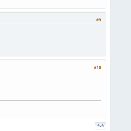
#9
#10
พิมพ์