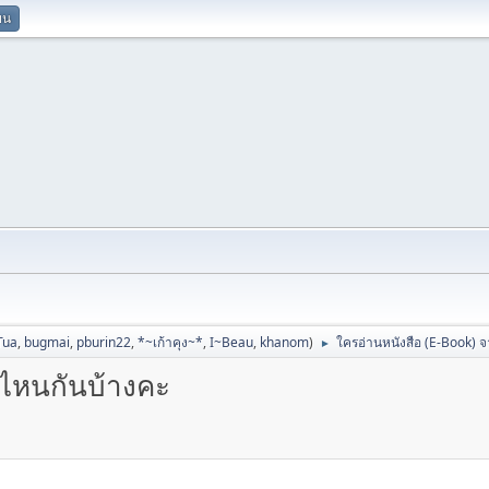
ยน
Tua
,
bugmai
,
pburin22
,
*~เก้าคุง~*
,
I~Beau
,
khanom
)
ใครอ่านหนังสือ (E-Book) จ
►
่ไหนกันบ้างคะ