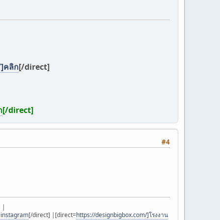
]คลิก
[/direct]
ก
[/direct]
#4
 |
ปinstagram
[/direct] |[direct=
https://designbigbox.com/]โรงงาน