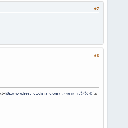
#7
#8
ct=
http://www.freephotothailand.com/]แจกภาพถ่ายให้ใช้ฟรี
ไม่