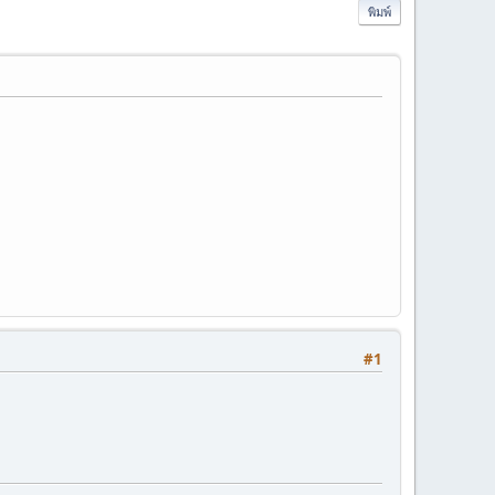
พิมพ์
#1