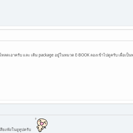
ต้องโหลดเอาครับ และ เติม package อยู๋ในหมวด E-BOOK ลองเข้าไปดูครับ เผื่อเป็
สียงฟังในยูทูปครับ