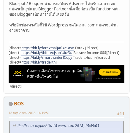
Blogspot / Blogger สามารถสมัคร Adsense ได้ครับ แต่อาจจะ
สมัครเป็นรูปแบบ Blogger Partner ซึ่งเมื่อก่อน เป็น function หลัก
ของ Blogger เปิดหารายได้เลยครับ
หรืออีกช่องทางนึงก็ใช้ Wordpress จดโดเมน .com สมัครจะผ่าน
ง่ายกว่าครับ
[direct=
https://bit.ly/forexthai]สมัครเทรด
Forex [/direct]
[direct=
https://bit.ly/thforex]รายได้เสริม
Passive Income $$$[/direct]
[direct=
https://bit.ly/smarthunter]Copy
Trade แจ่มมาก[/direct]
[direct=
https://bit.ly/traderth
]
[/direct]
BOS
18 พฤษภาคม 2018, 16:19:51
#11
อ้างถึงจาก: mypost ใน 18 พฤษภาคม 2018, 15:49:03