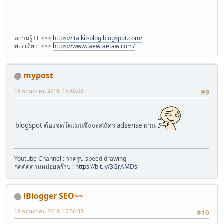
ความรู้ IT >>>
https://italkit-blog.blogspot.com/
ท่องเที่ยว >>>
https://www.laewtaetaw.com/
mypost
18 พฤษภาคม 2018, 15:49:03
#9
blogspot ต้องจดโดเมนจึงจะสมัคร adsense ผ่าน
Youtube Channel : วาดรูป speed drawing
กดติดตามหน่อยคร๊าบ :
https://bit.ly/3GrAMDs
!Blogger SEO~~
18 พฤษภาคม 2018, 15:56:33
#10