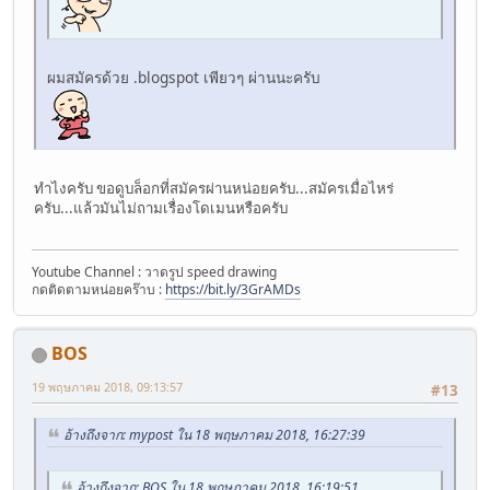
ผมสมัครด้วย .blogspot เพียวๆ ผ่านนะครับ
ทำไงครับ ขอดูบล็อกที่สมัครผ่านหน่อยครับ...สมัครเมื่อไหร่
ครับ...แล้วมันไม่ถามเรื่องโดเมนหรือครับ
Youtube Channel : วาดรูป speed drawing
กดติดตามหน่อยคร๊าบ :
https://bit.ly/3GrAMDs
BOS
19 พฤษภาคม 2018, 09:13:57
#13
อ้างถึงจาก: mypost ใน 18 พฤษภาคม 2018, 16:27:39
อ้างถึงจาก: BOS ใน 18 พฤษภาคม 2018, 16:19:51