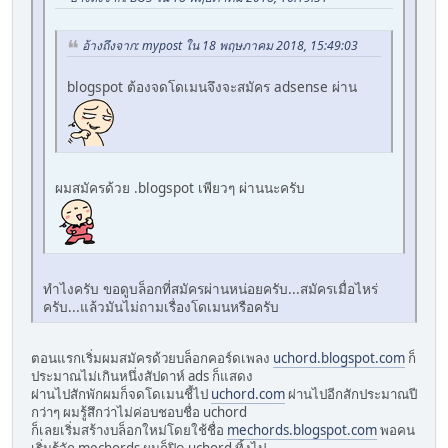
อ้างถึงจาก: mypost ใน 18 พฤษภาคม 2018, 15:49:03
blogspot ต้องจดโดเมนจึงจะสมัคร adsense ผ่าน
ผมสมัครด้วย .blogspot เพียวๆ ผ่านนะครับ
ทำไงครับ ขอดูบล็อกที่สมัครผ่านหน่อยครับ...สมัครเมื่อไหร่
ครับ...แล้วมันไม่ถามเรื่องโดเมนหรือครับ
ตอนแรกเริ่มผมสมัครด้วยบล็อกคอร์ดเพลง
uchord.blogspot.com
ก็
ประมาณไม่เกินหนึ่งสัปดาห์ ads ก็แสดง
ผ่านไปสักพักผมก็จดโดเมนชี้ไป
uchord.com
ผ่านไปอีกสักประมาณปี
กว่าๆ ผมรู้สึกว่าไม่ค่อบชอบชื่อ uchord
ก็เลยเริ่มสร้างบล็อกใหม่โดยใช้ชื่อ
mechords.blogspot.com
พอคน
เริ่มรู้จัก mechords ผมก็ปิด uchord ทิ้งไป